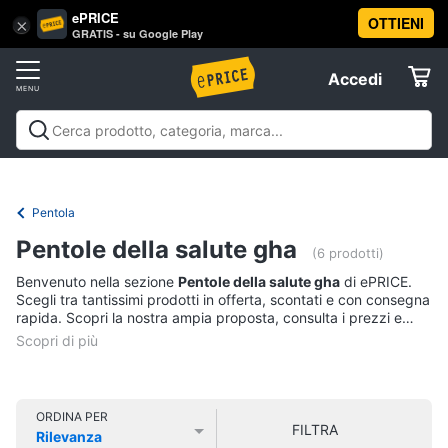
ePRICE
OTTIENI
Vai
×
Accedi
GRATIS - su Google Play
al
Registrati
menu
Accedi
Casalinghi
Offerte
In
Casalinghi
In cucina
Tutto in ordine
Pulire lavare e
cucina
Elettrodomestici
stirare
A tavola
In bagno
Offerte
Friggitrice
Pentola
ad
Informatica
aria
Pentole della salute gha
(6 prodotti)
Bilancia
Benvenuto nella sezione
Pentole della salute gha
di ePRICE.
da
Telefonia
Scegli tra tantissimi prodotti in offerta, scontati e con consegna
cucina
rapida. Scopri la nostra ampia proposta, consulta i prezzi e
Pentola
acquista comodamente online.
Tv
a
pressione
e
Home
Montalatte
Cinema
elettrico
ORDINA PER
FILTRA
Rilevanza