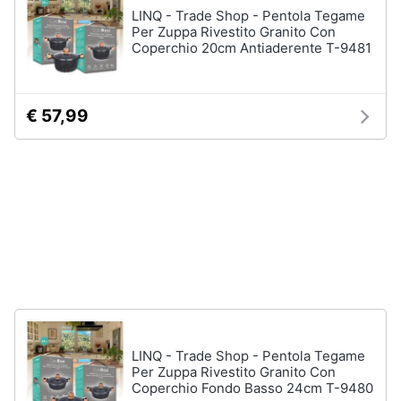
stirare
e
LINQ - Trade Shop - Pentola Tegame
Per Zuppa Rivestito Granito Con
igiene
Scopa
Coperchio 20cm Antiaderente T-9481
Vaporella
Beauty
Ferri
da
€ 57,99
stiro
Giocattoli
Stendibiancheria
Prima
Vedi
tutti
infanzia
Fotografia
A
tavola
Casalinghi
Posate
Coltelli
Abbigliamento
LINQ - Trade Shop - Pentola Tegame
Piatti
Per Zuppa Rivestito Granito Con
Coperchio Fondo Basso 24cm T-9480
Sport
Bicchieri