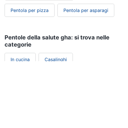
Pentola per pizza
Pentola per asparagi
Pentole della salute gha: si trova nelle
categorie
In cucina
Casalinghi
ePRICE ti serve
ePRICE
Chi siamo
ePRICE per le aziende
Vendi sul marketplace
Lavora con noi
Newsletter