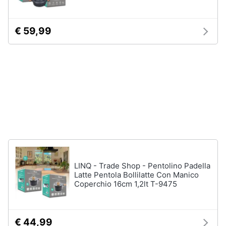
Vedi
Animali
tutti
€ 59,99
Motori
In
bagno
Libri,
cd
Portabiancheria
e
Porta
dvd
asciugamani
Asciugamani
Festività
Asciugamani
e
elettrici
ricorrenze
LINQ - Trade Shop - Pentolino Padella
Vedi
Latte Pentola Bollilatte Con Manico
tutti
Promozioni
Coperchio 16cm 1,2lt T-9475
Servizi
€ 44,99