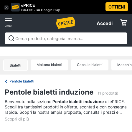
ePRICE
OTTIENI
Vai
×
Accedi
GRATIS - su Google Play
al
Registrati
menu
Accedi
Casalinghi
Offerte
In
Casalinghi
In cucina
Tutto in ordine
Pulire lavare e
cucina
Elettrodomestici
stirare
A tavola
In bagno
Offerte
Friggitrice
Mokona bialetti
Capsule bialetti
Macchina
ad
Bialetti
Informatica
aria
Bilancia
Pentole bialetti
da
Telefonia
cucina
Pentole bialetti induzione
(1 prodotti)
Pentola
Tv
Benvenuto nella sezione
Pentole bialetti induzione
di ePRICE.
a
Scegli tra tantissimi prodotti in offerta, scontati e con consegna
pressione
e
rapida. Scopri la nostra ampia proposta, consulta i prezzi e
Home
Montalatte
acquista comodamente online.
Cinema
elettrico