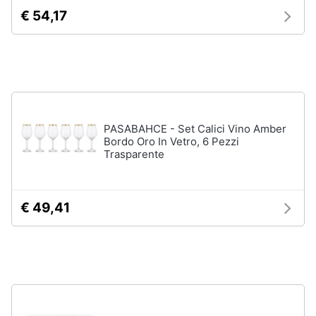
stirare
e
€ 54,17
igiene
Scopa
Vaporella
Beauty
Ferri
da
stiro
Giocattoli
Stendibiancheria
PASABAHCE - Set Calici Vino Amber
Prima
Bordo Oro In Vetro, 6 Pezzi
Vedi
Trasparente
tutti
infanzia
Fotografia
€ 49,41
A
tavola
Casalinghi
Posate
Coltelli
Abbigliamento
Piatti
Sport
Bicchieri