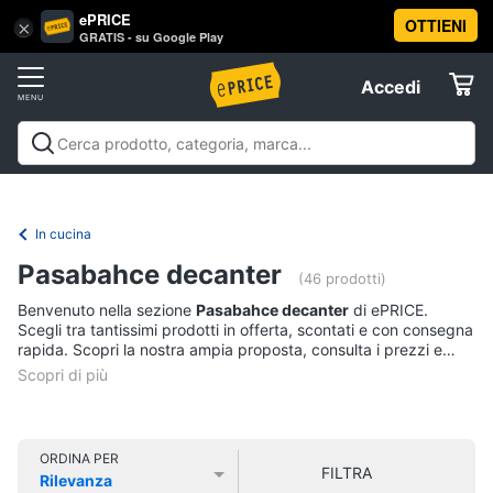
ePRICE
OTTIENI
Vai
×
Accedi
GRATIS - su Google Play
al
Registrati
menu
Accedi
Casalinghi
Offerte
In
Casalinghi
In cucina
Tutto in ordine
Pulire lavare e
cucina
Elettrodomestici
stirare
A tavola
In bagno
Offerte
Friggitrice
In cucina
ad
Informatica
aria
Pasabahce decanter
(46 prodotti)
Bilancia
Benvenuto nella sezione
Pasabahce decanter
di ePRICE.
da
Telefonia
Scegli tra tantissimi prodotti in offerta, scontati e con consegna
cucina
rapida. Scopri la nostra ampia proposta, consulta i prezzi e
Pentola
acquista comodamente online.
Tv
a
pressione
e
Home
Montalatte
Cinema
elettrico
ORDINA PER
FILTRA
Rilevanza