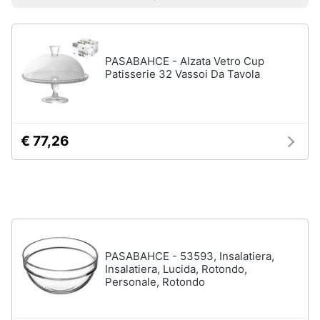
Vedi
Prezzo più basso
Prezzo più alto
Valutazioni
Smart
tutti
home
PASABAHCE - Alzata Vetro Cup
Videogiochi
Tutto
Patisserie 32 Vassoi Da Tavola
in
ordine
Audio
e
Cestino
musica
Portabiancheria
€ 77,26
Scolapiatti
Clima
Pattumiera
differenziata
Arredo
Vedi
tutti
Brico
PASABAHCE - 53593, Insalatiera,
e
Insalatiera, Lucida, Rotondo,
Giardinaggio
Personale, Rotondo
Pulire
lavare
Salute
e