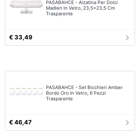
PASABAHCE - Alzatina Per Dolci
Madlen In Vetro, 23,5x23,5 Cm
Vedi
Animali
Trasparente
tutti
Motori
€ 33,49
In
bagno
Libri,
cd
Portabiancheria
e
Porta
dvd
asciugamani
Asciugamani
Festività
Asciugamani
PASABAHCE - Set Bicchieri Amber
e
elettrici
Bordo Oro In Vetro, 6 Pezzi
ricorrenze
Trasparente
Vedi
tutti
Promozioni
€ 46,47
Servizi