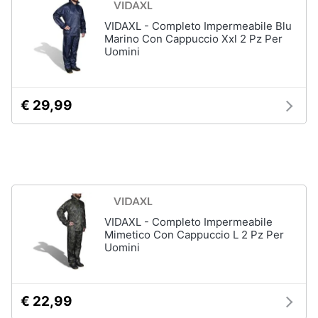
Vedi
VIDAXL - Completo Impermeabile Blu
Animali
tutti
Marino Con Cappuccio Xxl 2 Pz Per
Uomini
Motori
Fitness
e
€ 29,99
Libri,
palestra
cd
e
Tapis
roulant
dvd
Cronometro
Tapis
Festività
roulant
e
elettrico
ricorrenze
VIDAXL - Completo Impermeabile
Magnesio
Mimetico Con Cappuccio L 2 Pz Per
supremo
Uomini
Promozioni
Vedi
tutti
Servizi
€ 22,99