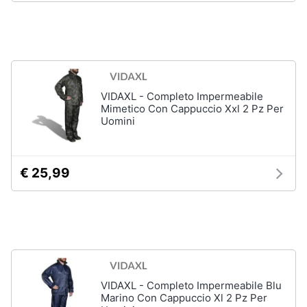
Assistenza
clienti
Campeggio
Barbecue
Esci
Borraccia
Torcia
VIDAXL - Completo Impermeabile
Borraccia
Mimetico Con Cappuccio Xxl 2 Pz Per
termica
Uomini
Vedi
tutti
€ 25,99
VIDAXL - Completo Impermeabile Blu
Marino Con Cappuccio Xl 2 Pz Per