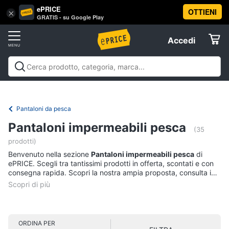
ePRICE
OTTIENI
Vai
×
Accedi
GRATIS - su Google Play
al
Registrati
menu
Accedi
Sport
Offerte
Abbigliamento
Sport
Abbigliamento sportivo
Sport outdoor
Sport
sportivo
Elettrodomestici
acquatici
Sport di squadra
Fitness e
T-
palestra
Campeggio
Offerte
Pantaloni da pesca
shirt
Informatica
Pantaloni impermeabili pesca
Felpa
(35
prodotti)
Tuta
Telefonia
Benvenuto nella sezione
Pantaloni impermeabili pesca
di
Scarpe
ePRICE. Scegli tra tantissimi prodotti in offerta, scontati e con
nike
consegna rapida. Scopri la nostra ampia proposta, consulta i
Tv
prezzi e acquista comodamente online.
Vedi
e
tutti
Home
Cinema
ORDINA PER