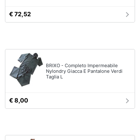
Salvagente
e
igiene
€ 72,52
Canoa
Vedi
Beauty
tutti
Giocattoli
Sport
Prima
di
BRIXO - Completo Impermeabile
squadra
infanzia
Nylondry Giacca E Pantalone Verdi
Taglia L
Scarpe
da
Fotografia
calcio
Pallone
€ 8,00
da
Casalinghi
calcio
Palla
Abbigliamento
da
basket
Sport
Palla