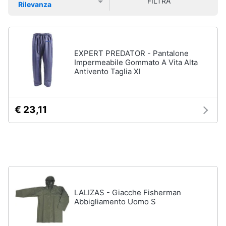
FILTRA
Rilevanza
Smart
Sport
Prezzo più basso
Prezzo più alto
Valutazioni
home
outdoor
Mountain
bike
Videogiochi
EXPERT PREDATOR - Pantalone
Bici
Impermeabile Gommato A Vita Alta
elettrica
Antivento Taglia Xl
Audio
Sci
e
musica
Borraccia
€ 23,11
Vedi
Clima
tutti
Arredo
Sport
acquatici
Brico
e
Kayak
LALIZAS - Giacche Fisherman
Giardinaggio
Abbigliamento Uomo S
Canne
da
pesca
Salute