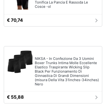
Tonifica La Pancia E Rassoda Le
Salvagente
e
Cosce -xl
igiene
Canoa
€ 70,74
Vedi
Beauty
tutti
Giocattoli
Sport
Prima
di
squadra
infanzia
Scarpe
NIKSA - In Confezione Da 3 Uomini
da
Boxer Trunks Intima Molle Eccellente
Fotografia
calcio
Elastico Traspirante Wicking Slip
Black Per Funzionamento Di
Pallone
Ginnastica Di Grandi Dimensioni
da
Casalinghi
(misura Della Vita 31inches-34inches)
calcio
Nero
Palla
Abbigliamento
da
basket
€ 55,88
Sport
Palla