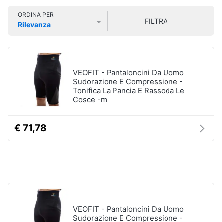
Smart
Sport
ORDINA PER
home
outdoor
FILTRA
Rilevanza
Mountain
Prezzo più basso
Prezzo più alto
Valutazioni
bike
Videogiochi
Bici
elettrica
Audio
VEOFIT - Pantaloncini Da Uomo
Sci
e
Sudorazione E Compressione -
Tonifica La Pancia E Rassoda Le
musica
Borraccia
Cosce -m
Vedi
Clima
tutti
€ 71,78
Arredo
Sport
acquatici
Brico
e
Kayak
Giardinaggio
Canne
da
VEOFIT - Pantaloncini Da Uomo
pesca
Sudorazione E Compressione -
Salute