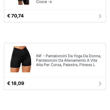
Cosce -s
Assistenza
clienti
Campeggio
€ 70,74
Barbecue
Esci
Borraccia
Torcia
Borraccia
termica
Vedi
INF - Pantaloncini Da Yoga Da Donna,
tutti
Pantaloncini Da Allenamento A Vita
Alta Per Corsa, Palestra, Fitness L
€ 18,09