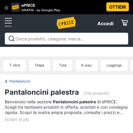
ePRICE
OTTIENI
Vai
×
Accedi
GRATIS - su Google Play
al
Registrati
menu
Accedi
Sport
Offerte
Abbigliamento
Sport
Abbigliamento sportivo
Sport outdoor
Sport
sportivo
Elettrodomestici
acquatici
Sport di squadra
Fitness e
T-
palestra
Campeggio
Offerte
T-shirt
Felpa
Tuta
K way
Leggings
shirt
Informatica
Felpa
Pantaloncini
Tuta
Telefonia
Pantaloncini palestra
Scarpe
(318 prodotti)
nike
Benvenuto nella sezione
Pantaloncini palestra
di ePRICE.
Tv
Scegli tra tantissimi prodotti in offerta, scontati e con consegna
Vedi
e
rapida. Scopri la nostra ampia proposta, consulta i prezzi e
tutti
Home
acquista comodamente online.
Cinema