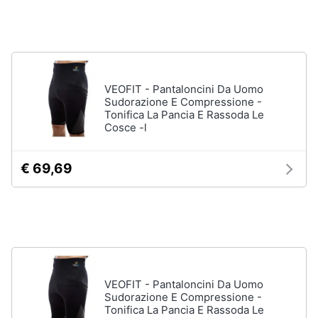
Vedi
Animali
tutti
Motori
VEOFIT - Pantaloncini Da Uomo
Fitness
Sudorazione E Compressione -
e
Libri,
Tonifica La Pancia E Rassoda Le
palestra
cd
Cosce -l
e
Tapis
roulant
dvd
€ 69,69
Cronometro
Tapis
Festività
roulant
e
elettrico
ricorrenze
Magnesio
supremo
Promozioni
Vedi
VEOFIT - Pantaloncini Da Uomo
tutti
Servizi
Sudorazione E Compressione -
Tonifica La Pancia E Rassoda Le