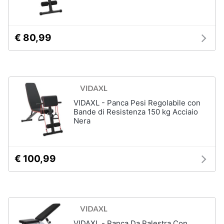
Assistenza
clienti
Campeggio
Barbecue
€ 80,99
Esci
Borraccia
Torcia
Borraccia
termica
VIDAXL - Panca Pesi Regolabile con
Vedi
Bande di Resistenza 150 kg Acciaio
tutti
Nera
€ 100,99
VIDAXL - Panca Da Palestra Con