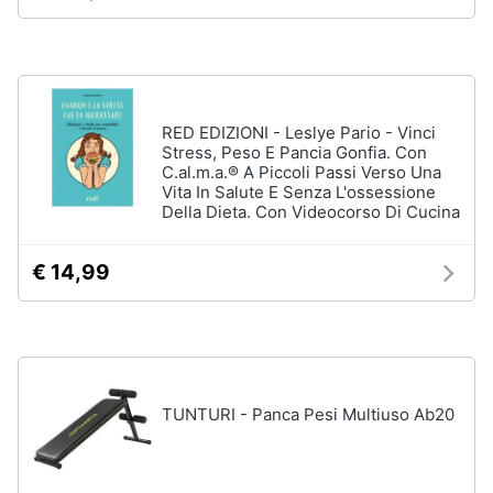
Salvagente
e
igiene
Canoa
Vedi
Beauty
tutti
RED EDIZIONI - Leslye Pario - Vinci
Stress, Peso E Pancia Gonfia. Con
Giocattoli
C.al.m.a.® A Piccoli Passi Verso Una
Vita In Salute E Senza L'ossessione
Sport
Della Dieta. Con Videocorso Di Cucina
Prima
di
squadra
infanzia
€ 14,99
Scarpe
da
Fotografia
calcio
Pallone
da
Casalinghi
calcio
Palla
TUNTURI - Panca Pesi Multiuso Ab20
Abbigliamento
da
basket
Sport
Palla