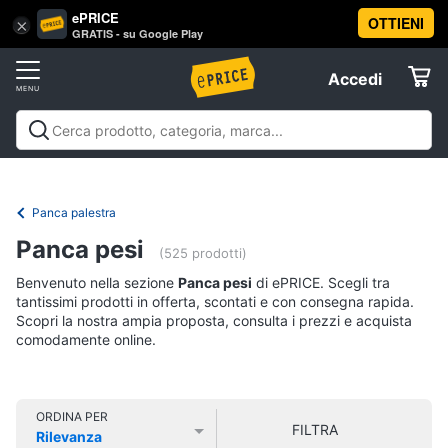
ePRICE
OTTIENI
Vai
×
Accedi
GRATIS - su Google Play
al
Registrati
menu
Accedi
Sport
Offerte
Abbigliamento
Sport
Abbigliamento sportivo
Sport outdoor
Sport
sportivo
Elettrodomestici
acquatici
Sport di squadra
Fitness e
T-
palestra
Campeggio
Offerte
Panca palestra
shirt
Informatica
Panca pesi
Felpa
(525 prodotti)
Tuta
Benvenuto nella sezione
Panca pesi
di ePRICE. Scegli tra
Telefonia
tantissimi prodotti in offerta, scontati e con consegna rapida.
Scarpe
Scopri la nostra ampia proposta, consulta i prezzi e acquista
nike
comodamente online.
Tv
Vedi
e
tutti
Home
Cinema
ORDINA PER
FILTRA
Rilevanza