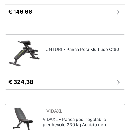
Vedi
€ 146,66
Animali
tutti
Motori
Fitness
e
Libri,
palestra
TUNTURI - Panca Pesi Multiuso Ct80
cd
e
Tapis
roulant
dvd
Cronometro
Tapis
Festività
€ 324,38
roulant
e
elettrico
ricorrenze
Magnesio
supremo
Promozioni
Vedi
tutti
VIDAXL - Panca pesi regolabile
Servizi
pieghevole 230 kg Acciaio nero