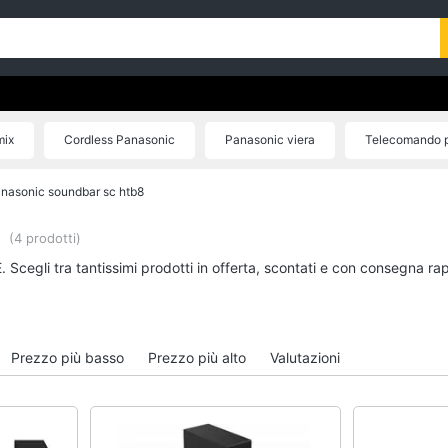
mix
Cordless Panasonic
Panasonic viera
Telecomando 
oundbar Panasonic
Microonde Panasonic
Fotocamera panason
nasonic soundbar sc htb8
(4 prodotti)
 Scegli tra tantissimi prodotti in offerta, scontati e con consegna ra
Prezzo più basso
Prezzo più alto
Valutazioni