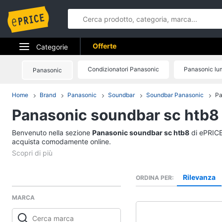
Offerte
Categorie
Elettrodomestici
Condizionatori Panasonic
Panasonic lu
Panasonic
Informatica
S
Home
Brand
Panasonic
Soundbar
Soundbar Panasonic
Pa
Panasonic soundbar sc htb8
Telefonia
Benvenuto nella sezione
Tv e Home Cinema
Panasonic soundbar sc htb8
di ePRICE.
acquista comodamente online.
Smart home
Videogiochi
Rilevanza
ORDINA PER
MARCA
Audio e musica