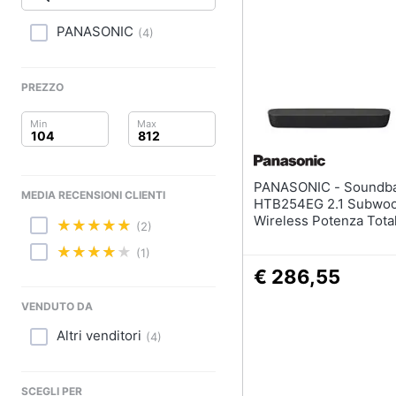
Clima
PANASONIC
(
4
)
Arredo
Brico e Giardinaggio
PREZZO
Salute e igiene
Beauty
PANASONIC - Soundbar SC-
MEDIA RECENSIONI CLIENTI
Giocattoli
HTB254EG 2.1 Subwoo
Wireless Potenza Tota
(2)
Bluetooth - Nero
Prima infanzia
(1)
€ 286,55
Fotografia
VENDUTO DA
Casalinghi
Altri venditori
(
4
)
Abbigliamento
SCEGLI PER