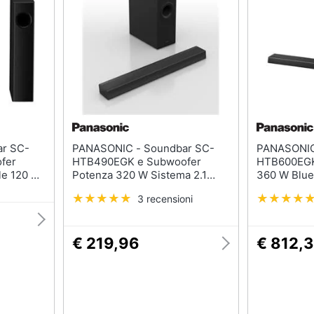
PANASONIC - Soundbar SC-
PANASONIC - Soundba
fer
HTB490EGK e Subwoofer
HTB600EGK 
le 120 W
Potenza 320 W Sistema 2.1
360 W Blue
canali Bluetooth / Wi- Fi
3 recensioni
€ 219,96
€ 812,