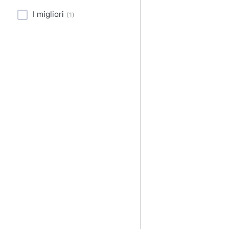
Sport
I migliori
(
1
)
Animali
Motori
Libri, cd e dvd
Festività e ricorrenze
Promozioni