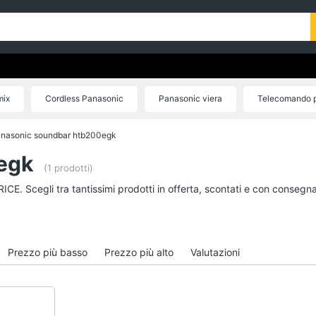
mix
Cordless Panasonic
Panasonic viera
Telecomando 
oundbar Panasonic
Microonde Panasonic
Fotocamera panason
nasonic soundbar htb200egk
egk
(1 prodotti)
ICE. Scegli tra tantissimi prodotti in offerta, scontati e con consegn
Prezzo più basso
Prezzo più alto
Valutazioni