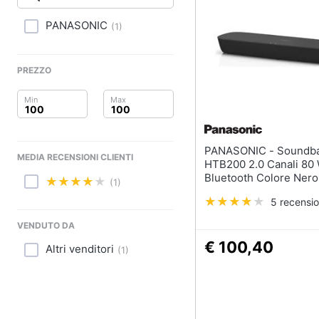
Clima
PANASONIC
(
1
)
Arredo
Brico e Giardinaggio
PREZZO
Salute e igiene
Beauty
PANASONIC - Soundbar SC-
MEDIA RECENSIONI CLIENTI
Giocattoli
HTB200 2.0 Canali 80
Bluetooth Colore Nero
(1)
Prima infanzia
5 recensio
Fotografia
VENDUTO DA
€ 100,40
Altri venditori
(
1
)
Casalinghi
Abbigliamento