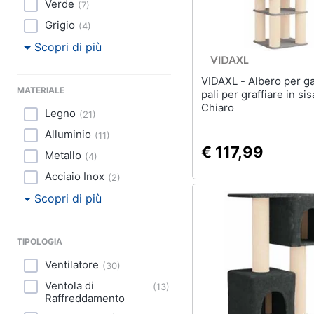
Verde
(
7
)
Grigio
(
4
)
Scopri di più
VIDAXL - Albero per gatti con
MATERIALE
pali per graffiare in sis
Chiaro
Legno
(
21
)
Alluminio
(
11
)
€ 117,99
Metallo
(
4
)
Acciaio Inox
(
2
)
Scopri di più
TIPOLOGIA
Ventilatore
(
30
)
Ventola di
(
13
)
Raffreddamento