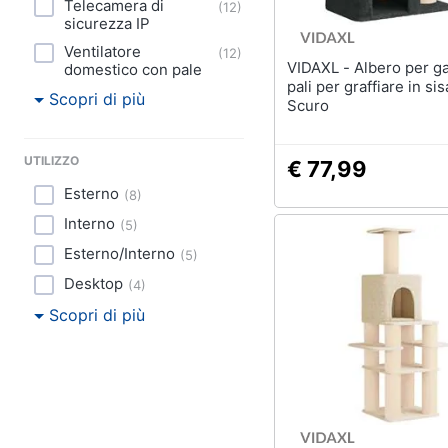
Telecamera di
(
12
)
sicurezza IP
Ventilatore
(
12
)
VIDAXL - Albero per gatti con
domestico con pale
pali per graffiare in sis
Scopri di più
Scuro
UTILIZZO
€ 77,99
Esterno
(
8
)
Interno
(
5
)
Esterno/Interno
(
5
)
Desktop
(
4
)
Scopri di più