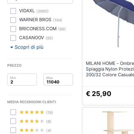
Clima
Tapis roulant
Cronometro
VIDAXL
(
3980
)
Arredo
Tapis roulant elettrico
WARNER BROS
(
194
)
Magnesio supremo
Brico e Giardinaggio
BRICONESS.COM
(
96
)
CASANOOV
Vedi tutti
(
95
)
Salute e igiene
Scopri di più
Beauty
MILANI HOME - Ombrellone
PREZZO
Giocattoli
Spiaggia Nylon Protez
200/32 Colore Casual
Prima infanzia
€ 25,90
Fotografia
MEDIA RECENSIONI CLIENTI
Casalinghi
(19)
Abbigliamento
(8)
(4)