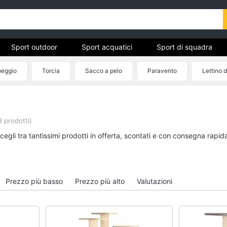
Sport outdoor
Sport acquatici
Sport di squadra
eggio
Torcia
Sacco a pelo
Paravento
Lettino 
ivo
Sport outdoor
Sport acquatici
Mountain bike
Kayak
 prodotti)
Bici elettrica
Canne da pesca
egli tra tantissimi prodotti in offerta, scontati e con consegna rapid
Sci
Salvagente
Borraccia
Canoa
Vedi tutti
Vedi tutti
Prezzo più basso
Prezzo più alto
Valutazioni
Campeggio