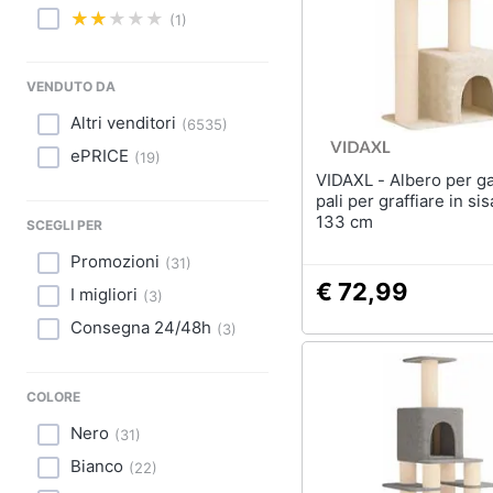
Sport
(1)
Animali
VENDUTO DA
Motori
Altri venditori
(
6535
)
Libri, cd e dvd
ePRICE
(
19
)
VIDAXL - Albero per gatti con
Festività e ricorrenze
pali per graffiare in si
133 cm
SCEGLI PER
Promozioni
Promozioni
(
31
)
€ 72,99
I migliori
(
3
)
Consegna 24/48h
(
3
)
COLORE
Nero
(
31
)
Bianco
(
22
)