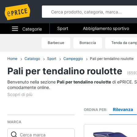
Sport
Abbigliamento sportivo
Categorie
Fitness e palestra
Campeggio
Elettrodomestici
Barbecue
Borraccia
Tenda da camp
Sport
Informatica
Home
Catalogo
Sport
Campeggio
Pali per tendalino roulotte
Abbigliamento sport
Pali per tendalino roulotte
Telefonia
T-shirt
(6593
Felpa
Benvenuto nella sezione
Tv e Home Cinema
Pali per tendalino roulotte
di ePRICE. Sc
Tuta
comodamente online.
Smart home
Scarpe nike
Vedi tutti
Videogiochi
Rilevanza
ORDINA PER
MARCA
Audio e musica
Fitness e palestra