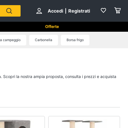
Accedi
|
Registrati
Offerte
da campeggio
Carbonella
Borsa frigo
Sport di squadra
Scarpe da calcio
Pallone da calcio
a. Scopri la nostra ampia proposta, consulta i prezzi e acquista
Palla da basket
Palla
Vedi tutti