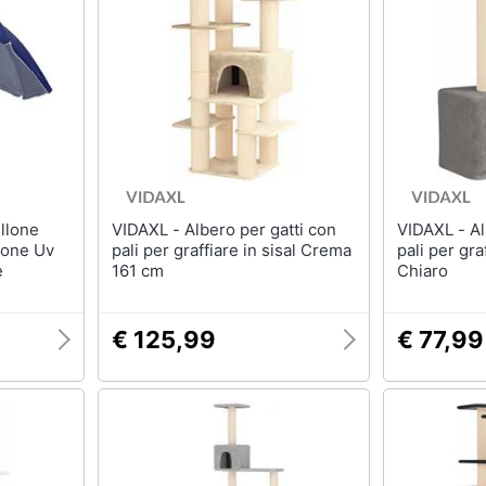
Barbecue
Borraccia
Torcia
Borraccia termica
Vedi tutti
VIDAXL - Albero per gatti con
VIDAXL - Albero per gatti con
ione Uv
pali per graffiare in sisal Crema
pali per gra
e
161 cm
Chiaro
€ 125,99
€ 77,99