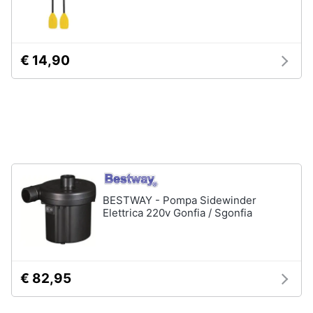
Giochi
€ 14,90
educativi
e
creativi
Puzzle
Mappamondo
Geomag
Mattoncini
Vedi
BESTWAY - Pompa Sidewinder
tutti
Elettrica 220v Gonfia / Sgonfia
Giochi
prima
€ 82,95
infanzia
Bambola