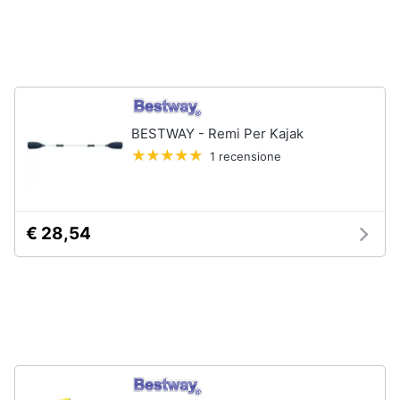
Carillon
Peluche
Palestrina
Vedi
tutti
BESTWAY - Remi Per Kajak
1 recensione
Giochi
di
imitazione
€ 28,54
e
armi
giocattolo
Nerf
Arco
Freccette
Nerf
fortnite