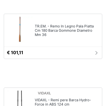
Assistenza
Vedi
clienti
tutti
Esci
TR.EM. - Remo In Legno Pala Piatta
Giochi
Cm 180 Barca Gommone Diametro
di
Mm 36
società
e
da
tavolo
€ 101,11
Giochi
per
Natale
Scacchi
Bowling
Carte
pokemon
Vedi
VIDAXL - Remi pere Barca Hydro-
tutti
Force in ABS 124 cm