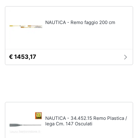
e
e
radiocomandati
igiene
Drone
NAUTICA - Remo faggio 200 cm
Macchinine
Beauty
Robot
giocattolo
Giocattoli
Modellini
€ 1453,17
Prima
Vedi
tutti
infanzia
Fotografia
Mattoncini
e
Casalinghi
costruzioni
Lego
Abbigliamento
NAUTICA - 34.452.15 Remo Plastica /
Geomag
lega Cm. 147 Osculati
Mattoncini
Sport