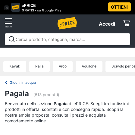
ePRICE
OTTIENI
Vai
×
Accedi
GRATIS - su Google Play
al
Registrati
menu
Accedi
Giocattoli
Offerte
Barbie,
Giocattoli
Barbie, bambole e peluche
Personaggi,
bambole
Elettrodomestici
supereroi e action figures
Veicoli, cavalcabili e
e
radiocomandati
Mattoncini e costruzioni
Giochi da
peluche
Kayak
Palla
Arco
Aquilone
Scivolo per b
giardino e da spiaggia
Giochi di società e da
Informatica
Barbie
tavolo
Giochi educativi e creativi
Giochi prima
infanzia
Giochi di imitazione e armi giocattolo
Mobilità
Principesse
Giochi in acqua
Disney
e sport
Offerte
Telefonia
Pagaia
Bambola
(513 prodotti)
Bambole
Benvenuto nella sezione
Tv
Pagaia
di ePRICE. Scegli tra tantissimi
Reborn
prodotti in offerta, scontati e con consegna rapida. Scopri la
e
nostra ampia proposta, consulta i prezzi e acquista
Home
Vedi
comodamente online.
Cinema
tutti