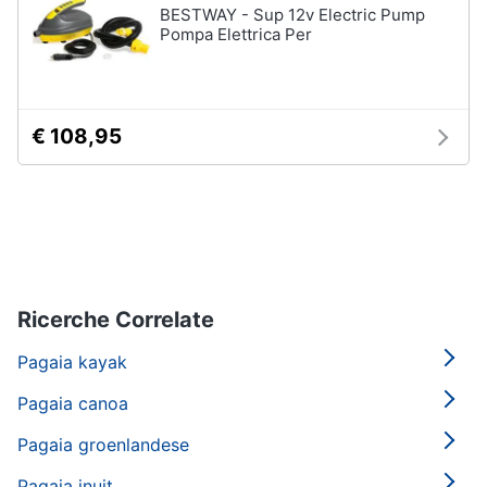
BESTWAY - Sup 12v Electric Pump
Vedi
Pompa Elettrica Per
tutti
€ 108,95
Mobilità
e
sport
Monopattino
elettrico
Bici
elettrica
Skateboard
Ricerche Correlate
Bicicletta
Pagaia kayak
Vedi
tutti
Pagaia canoa
Pagaia groenlandese
Pagaia inuit