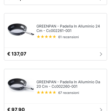
stirare
e
igiene
Scopa
Vaporella
Beauty
Ferri
GREENPAN - Padella In Alluminio 24
da
Cm - Cc002261-001
stiro
Giocattoli
61 recensioni
Stendibiancheria
Prima
Vedi
€ 137,07
tutti
infanzia
Fotografia
A
tavola
Casalinghi
GREENPAN - Padella In Alluminio Da
20 Cm - Cc002260-001
Posate
67 recensioni
Coltelli
Abbigliamento
Piatti
Sport
Bicchieri
€ 97,90