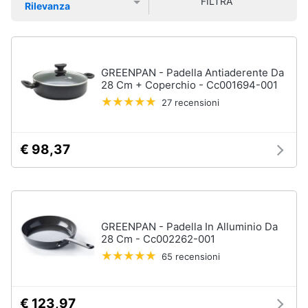
FILTRA
Vedi
Rilevanza
Smart
tutti
Prezzo più basso
Prezzo più alto
Valutazioni
home
Videogiochi
Tutto
GREENPAN - Padella Antiaderente Da
in
28 Cm + Coperchio - Cc001694-001
ordine
Audio
27 recensioni
e
Cestino
musica
Portabiancheria
€ 98,37
Scolapiatti
Clima
Pattumiera
differenziata
Arredo
Vedi
tutti
GREENPAN - Padella In Alluminio Da
Brico
28 Cm - Cc002262-001
e
65 recensioni
Giardinaggio
Pulire
lavare
€ 123,97
Salute
e