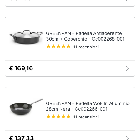
Vedi
Animali
tutti
Motori
GREENPAN - Padella Antiaderente
30cm + Coperchio - Cc002268-001
In
bagno
Libri,
11 recensioni
cd
Portabiancheria
e
Porta
dvd
€ 169,16
asciugamani
Asciugamani
Festività
Asciugamani
e
elettrici
ricorrenze
GREENPAN - Padella Wok In Alluminio
Vedi
28cm Nera - Cc002266-001
tutti
Promozioni
11 recensioni
Servizi
€ 137,33