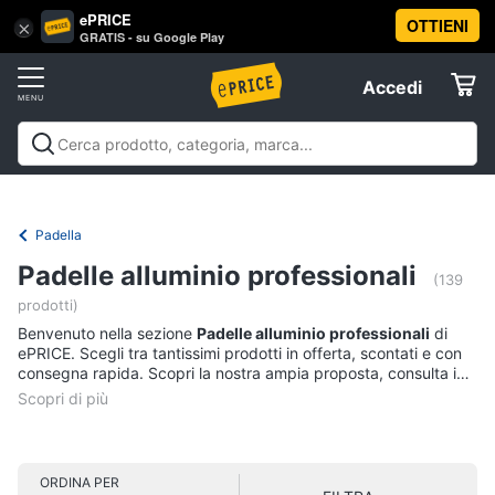
ePRICE
OTTIENI
Vai
×
Accedi
GRATIS - su Google Play
al
Registrati
menu
Accedi
Casalinghi
Offerte
In
Casalinghi
In cucina
Tutto in ordine
Pulire lavare e
cucina
Elettrodomestici
stirare
A tavola
In bagno
Offerte
Friggitrice
Padella
ad
Informatica
aria
Padelle alluminio professionali
(139
Bilancia
prodotti)
da
Telefonia
cucina
Benvenuto nella sezione
Padelle alluminio professionali
di
ePRICE. Scegli tra tantissimi prodotti in offerta, scontati e con
Pentola
consegna rapida. Scopri la nostra ampia proposta, consulta i
Tv
a
prezzi e acquista comodamente online.
pressione
e
Home
Montalatte
Cinema
elettrico
ORDINA PER