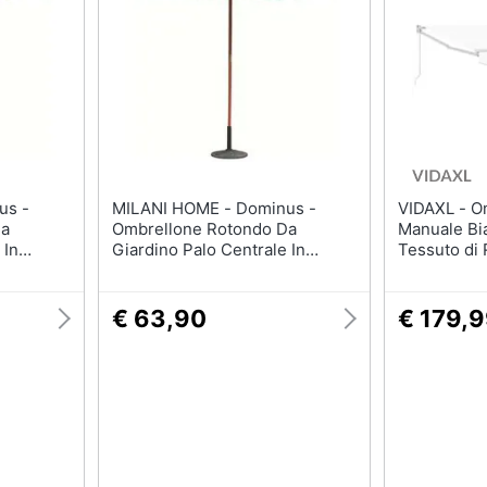
Barbecue
Borraccia
Torcia
Borraccia termica
Vedi tutti
MILANI HOME - Dominus -
VIDAXL - Ombrellone Retrattile
Da
Ombrellone Rotondo Da
Manuale Bi
 In
Giardino Palo Centrale In
Tessuto di 
Legno 3 M
Ombrellone per Telaio 3x2,5
Bianco
€ 63,90
€ 179,