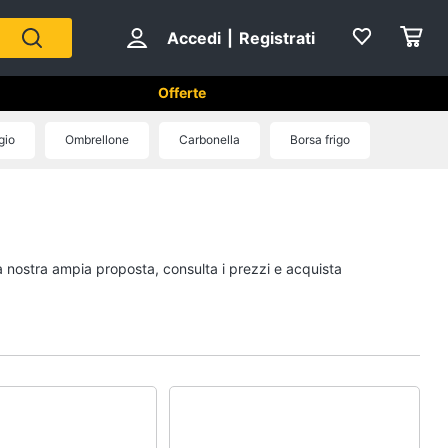
Accedi
|
Registrati
Offerte
gio
Ombrellone
Carbonella
Borsa frigo
Sport di squadra
Scarpe da calcio
Pallone da calcio
la nostra ampia proposta, consulta i prezzi e acquista
Palla da basket
Palla
Vedi tutti