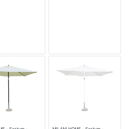
ertum -
MILANI HOME - Sertum -