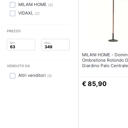
Clima
Tapis roulant
MILANI HOME
(
6
)
Cronometro
VIDAXL
Arredo
(
2
)
Tapis roulant elettrico
Magnesio supremo
Brico e Giardinaggio
PREZZO
Vedi tutti
Salute e igiene
Beauty
MILANI HOME - Dominus -
Ombrellone Rotondo 
Giocattoli
Giardino Palo Centrale
VENDUTO DA
Legno 3 M
Altri venditori
(
8
)
Prima infanzia
€ 85,90
Fotografia
Casalinghi
Abbigliamento