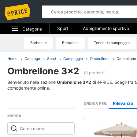
Sport
Abbigliamento sportivo
Categorie
Fitness e palestra
Campeggio
Elettrodomestici
Barbecue
Borraccia
Tenda da campeggio
Sport
Informatica
Home
Catalogo
Sport
Campeggio
Ombrellone
Ombrellone
Abbigliamento sport
Ombrellone 3x2
Telefonia
T-shirt
(8 prodotti)
Felpa
Tv e Home Cinema
Benvenuto nella sezione
Ombrellone 3x2
di ePRICE. Scegli tra t
Tuta
comodamente online.
Smart home
Scarpe nike
Rilevanza
ORDINA PER
Vedi tutti
Videogiochi
MARCA
Audio e musica
Fitness e palestra