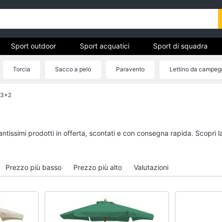
Sport outdoor
Sport acquatici
Sport di squadra
Torcia
Sacco a pelo
Paravento
Lettino da campeg
 3x2
ivo
Sport outdoor
Sport acquatici
Mountain bike
Kayak
Bici elettrica
Canne da pesca
antissimi prodotti in offerta, scontati e con consegna rapida. Scopri 
Sci
Salvagente
Borraccia
Canoa
Prezzo più basso
Prezzo più alto
Valutazioni
Vedi tutti
Vedi tutti
Campeggio