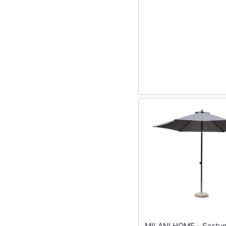
Sport
Animali
Motori
Libri, cd e dvd
Festività e ricorrenze
Promozioni
MILANI HOME - Sertum -