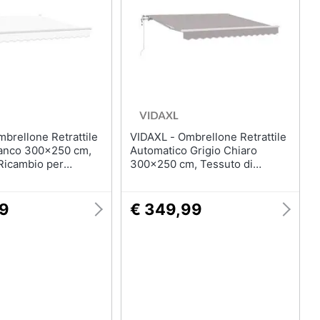
VIDAXL - Ombrellone Retrattile
anco 300x250 cm,
Automatico Grigio Chiaro
Ricambio per
300x250 cm, Tessuto di
 m
Ricambio per Ombrellone
3x2.5 m Grigio Chiaro
99
€ 349,99