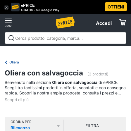
ePRICE
OTTIENI
Vai
×
Accedi
GRATIS - su Google Play
al
Registrati
menu
Accedi
Casalinghi
Offerte
In
Casalinghi
In cucina
Tutto in ordine
Pulire lavare e
cucina
Elettrodomestici
stirare
A tavola
In bagno
Offerte
Friggitrice
Oliera
ad
Informatica
aria
Oliera con salvagoccia
(3 prodotti)
Bilancia
Benvenuto nella sezione
Oliera con salvagoccia
di ePRICE.
da
Telefonia
Scegli tra tantissimi prodotti in offerta, scontati e con consegna
cucina
rapida. Scopri la nostra ampia proposta, consulta i prezzi e
Pentola
acquista comodamente online.
Tv
a
pressione
e
Home
Montalatte
Cinema
elettrico
ORDINA PER
FILTRA
Rilevanza