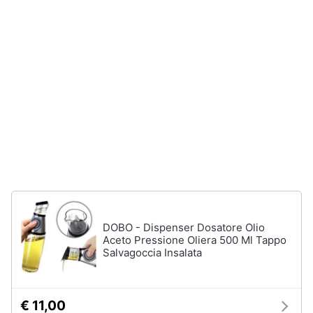
Vedi
Animali
tutti
Motori
In
bagno
Libri,
cd
Portabiancheria
e
Porta
dvd
asciugamani
Asciugamani
Festività
Asciugamani
e
elettrici
ricorrenze
DOBO - Dispenser Dosatore Olio
Vedi
Aceto Pressione Oliera 500 Ml Tappo
tutti
Salvagoccia Insalata
Promozioni
Servizi
€ 11,00