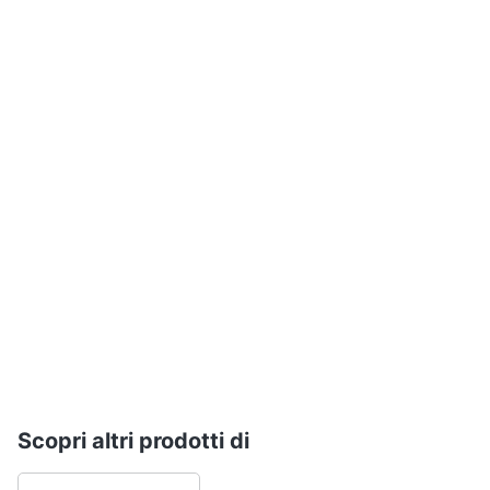
Gioielli
Anelli
Orecchini
Cavigliera
Collane
Vedi
tutti
Scopri altri prodotti di