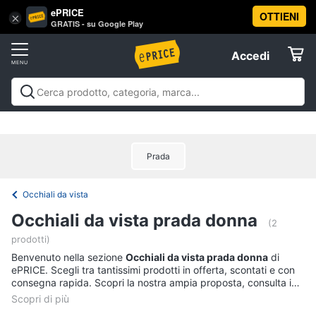
ePRICE
OTTIENI
Vai
×
Accedi
GRATIS - su Google Play
al
Registrati
menu
Accedi
Abbigliamento
Offerte
Donna
Abbigliamento
Donna
Uomo
Bambino
Scarpe
Accessori
Vest
Elettrodomestici
Intimo
donna
Prada
Top
Informatica
Cappotto
Occhiali da vista
donna
Telefonia
Occhiali da vista prada donna
Felpa
(2
donna
prodotti)
Tv
Vedi
Benvenuto nella sezione
e
Occhiali da vista prada donna
di
tutti
ePRICE. Scegli tra tantissimi prodotti in offerta, scontati e con
Home
consegna rapida. Scopri la nostra ampia proposta, consulta i
Cinema
prezzi e acquista comodamente online.