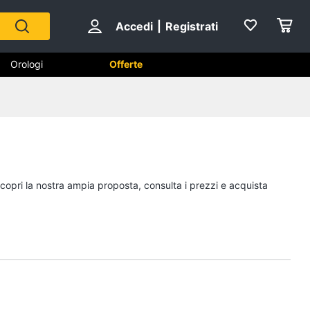
Accedi
|
Registrati
Orologi
Offerte
Scarpe
Sneakers
Scarpe nike
Scopri la nostra ampia proposta, consulta i prezzi e acquista
Anfibi
Ciabatte
Vedi tutti
Gioielli