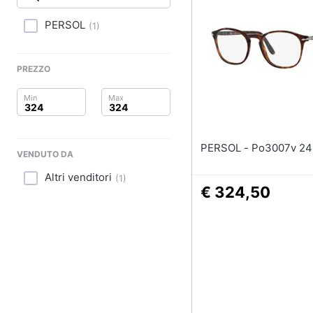
Clima
Sigaretta elettronica
Borse
PERSOL
(
1
)
Arredo
Occhiali da vista
Occhiali da sole
Brico e Giardinaggio
PREZZO
Vedi tutti
Salute e igiene
Beauty
PERSOL - Po3007v 24
VENDUTO DA
Giocattoli
Altri venditori
(
1
)
Prima infanzia
€ 324,50
Fotografia
Casalinghi
Abbigliamento