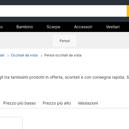
o
Bambino
Scarpe
Accessori
Vestiari
Persol
nto
ali
Occhiali da vista
Persol occhiali da vista
Uomo
Bambino
Felpa uomo
Scarpe bambino
Cravatta
Sandali bambina
i tra tantissimi prodotti in offerta, scontati e con consegna rapida. 
Piumino uomo
Vestiti neonati
Giacca uomo
Copertina neonato
Vedi tutti
Vedi tutti
Prezzo più basso
Prezzo più alto
Valutazioni
Vestiari
Orologi