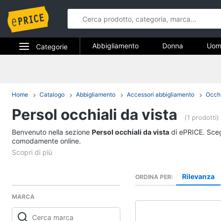
Abbigliamento
Donna
Uom
Categorie
Gioielli
Elettrodomestici
Abbigliame
Informatica
Home
Catalogo
Abbigliamento
Accessori abbigliamento
Occhi
Donna
Persol occhiali da vista
Telefonia
Intimo donna
(1 prodotti)
Top
Benvenuto nella sezione
Tv e Home Cinema
Persol occhiali da vista
di ePRICE. Scegl
Cappotto donna
comodamente online.
Smart home
Felpa donna
Vedi tutti
Videogiochi
Rilevanza
ORDINA PER
MARCA
Audio e musica
Accessori