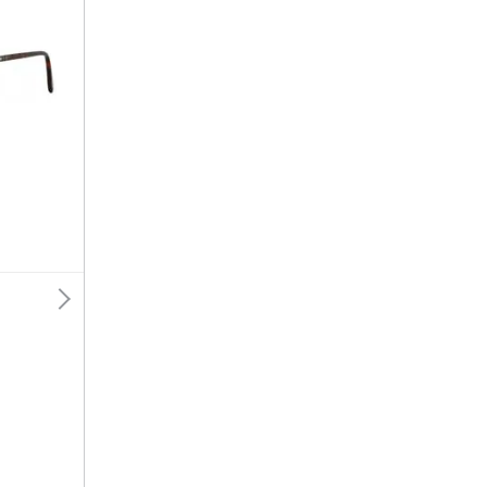
T-shirt
Apple Watch
Felpa
Smartwatch
Tuta
Orologi uomo
Pantaloni
Orologi donna
Vedi tutti
Vedi tutti