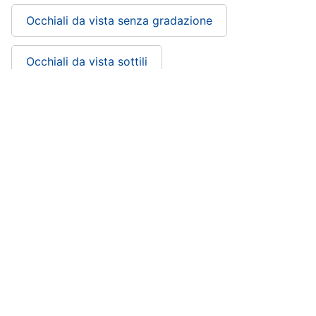
Occhiali da vista senza gradazione
Occhiali da vista sottili
Occhiali da vista saint laurent
Occhiali da vista rotondi
Occhiali da vista rettangolari
Occhiali da vista particolari: si trova nelle
categorie
Accessori abbigliamento
Abbigliamento