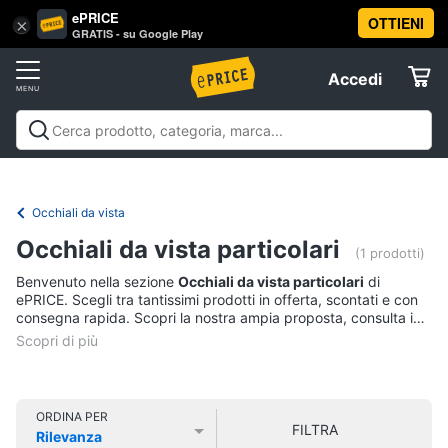
ePRICE
OTTIENI
Vai
×
Accedi
GRATIS - su Google Play
al
Registrati
menu
Accedi
Abbigliamento
Offerte
Donna
Abbigliamento
Donna
Uomo
Bambino
Scarpe
Accessori
Vest
Elettrodomestici
Intimo
donna
Occhiali da vista
Top
Informatica
Occhiali da vista particolari
(1 prodotti)
Cappotto
donna
Benvenuto nella sezione
Occhiali da vista particolari
di
Telefonia
ePRICE. Scegli tra tantissimi prodotti in offerta, scontati e con
Felpa
consegna rapida. Scopri la nostra ampia proposta, consulta i
donna
prezzi e acquista comodamente online.
Tv
Vedi
e
tutti
Home
Cinema
ORDINA PER
FILTRA
Rilevanza