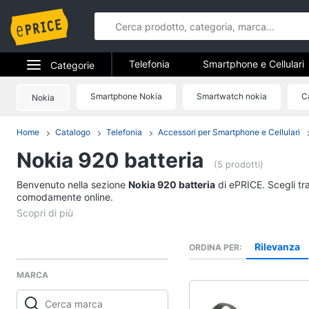
Telefonia
Smartphone e Cellulari
Categorie
Telefonia fissa
Elettrodomestici
Smartphone Nokia
Smartwatch nokia
Ca
Nokia
Telefonia
Informatica
Home
Catalogo
Telefonia
Accessori per Smartphone e Cellulari
Smartphone e Cellula
Nokia 920 batteria
Telefonia
Samsung Galaxy S26
(5 prodotti)
iPhone
Benvenuto nella sezione
Tv e Home Cinema
Nokia 920 batteria
di ePRICE. Scegli tra
iPhone 17 Pro Max
comodamente online.
Smart home
iPhone 17 Pro
Vedi tutti
Videogiochi
Rilevanza
ORDINA PER
MARCA
Audio e musica