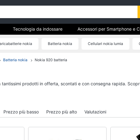
Tecnologia da indossare
Accessori per Smartphone e Cel
ricabatterie nokia
Batteria nokia
Cellulari nokia lumia
Batteria nokia
Nokia 920 batteria
ri
Tecnologia da indossare
Accessori per Smart
Cellulari
Apple Watch
Airpods
Smartwatch
 tantissimi prodotti in offerta, scontati e con consegna rapida. Scopr
Cuffie bluetooth
Apple Watch Series 10
Power bank
Apple Watch Ultra​
Auricolari bluetooth
Vedi tutti
Prezzo più basso
Prezzo più alto
Valutazioni
Vedi tutti