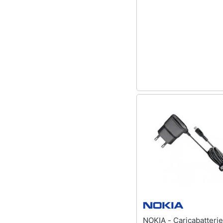
Sport
Animali
Motori
Libri, cd e dvd
Festività e ricorrenze
Promozioni
NOKIA - Caricabatterie da