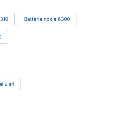
5310
Batteria nokia 6300
0
lulari