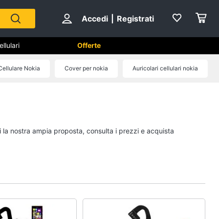
Accedi
|
Registrati
lulari
Offerte
Cellulare Nokia
Cover per nokia
Auricolari cellulari nokia
phone e
Telefonia fissa
Telefono
Fax
i la nostra ampia proposta, consulta i prezzi e acquista
Cordless
Telefono Brondi
Vedi tutti