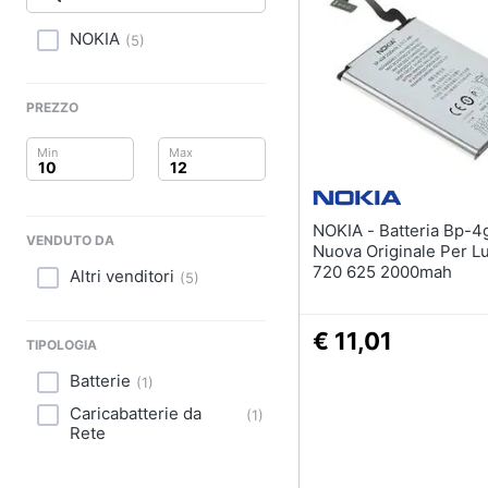
Clima
NOKIA
(
5
)
Arredo
Brico e Giardinaggio
PREZZO
Salute e igiene
Beauty
NOKIA - Batteria Bp-4gw
VENDUTO DA
Giocattoli
Nuova Originale Per L
720 625 2000mah
Altri venditori
(
5
)
Prima infanzia
€ 11,01
Fotografia
TIPOLOGIA
Batterie
(
1
)
Casalinghi
Caricabatterie da
(
1
)
Rete
Abbigliamento