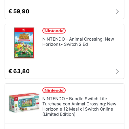
e
igiene
€ 59,90
Beauty
NINTENDO - Animal Crossing: New
Giocattoli
Horizons- Switch 2 Ed
Prima
infanzia
€ 63,80
Fotografia
Casalinghi
NINTENDO - Bundle Switch Lite
Turchese con Animal Crossing: New
Horizon e 12 Mesi di Switch Online
Abbigliamento
(Limited Edition)
Sport