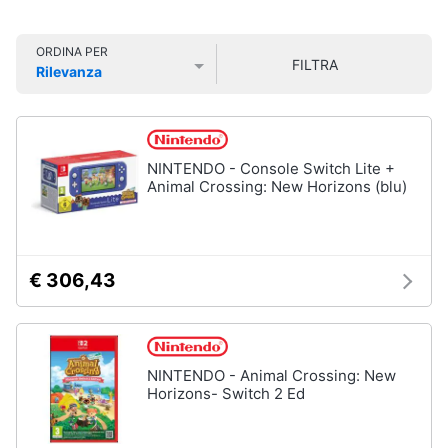
Smart
home
ORDINA PER
FILTRA
Rilevanza
Videogiochi
Prezzo più basso
Prezzo più alto
Valutazioni
Audio
e
NINTENDO - Console Switch Lite +
musica
Animal Crossing: New Horizons (blu)
Clima
€ 306,43
Arredo
Brico
e
NINTENDO - Animal Crossing: New
Giardinaggio
Horizons- Switch 2 Ed
Salute