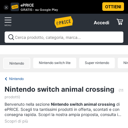
ePRICE
OTTIENI
Vai
×
Accedi
GRATIS - su Google Play
al
Registrati
menu
Accedi
Offerte
Offerte
Elettrodomestici
Nintendo switch lite
Super nintendo
Ni
Nintendo
Informatica
Nintendo
Telefonia
Nintendo switch animal crossing
(11
prodotti)
Tv
Benvenuto nella sezione
e
Nintendo switch animal crossing
di
ePRICE. Scegli tra tantissimi prodotti in offerta, scontati e con
Home
consegna rapida. Scopri la nostra ampia proposta, consulta i
Cinema
prezzi e acquista comodamente online.