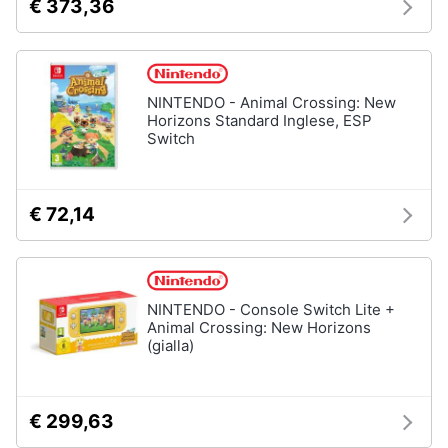
€ 373,36
Animali
Motori
NINTENDO - Animal Crossing: New
Horizons Standard Inglese, ESP
Switch
Libri,
cd
e
€ 72,14
dvd
Festività
e
ricorrenze
NINTENDO - Console Switch Lite +
Animal Crossing: New Horizons
(gialla)
Promozioni
Servizi
€ 299,63