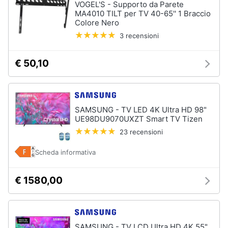
VOGEL'S - Supporto da Parete
Assistenza
MA4010 TILT per TV 40-65'' 1 Braccio
clienti
Colore Nero
3 recensioni
Esci
€ 50,10
SAMSUNG - TV LED 4K Ultra HD 98"
UE98DU9070UXZT Smart TV Tizen
23 recensioni
Scheda informativa
€ 1580,00
SAMSUNG - TV LCD Ultra HD 4K 55"