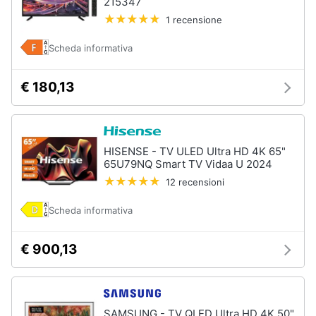
215347
Accessori
e
per
1 recensione
igiene
Home
Cinema
Scheda informativa
e
Beauty
Tv
€ 180,13
Telecomando
universale
Giocattoli
Antenne
e
Prima
Parabole
HISENSE - TV ULED Ultra HD 4K 65"
infanzia
65U79NQ Smart TV Vidaa U 2024
Tv
box
12 recensioni
Android
Fotografia
Telecomando
Scheda informativa
Samsung
Casalinghi
€ 900,13
Vedi
tutti
Abbigliamento
Sport
SAMSUNG - TV QLED Ultra HD 4K 50"