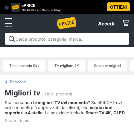
ePRICE
OTTIENI
Vai
×
Accedi
GRATIS - su Google Play
al
Registrati
menu
Accedi
Tv
Offerte
e
Home
Tv e Home Cinema
Televisori
Home cinema e
Cinema
Elettrodomestici
videoproiezione
Accessori per Home Cinema e
Tv
Offerte
Telecomando Sky
TV migliore 4K
Smart tv migliori
Televisori
Informatica
Offerte
TV
Televisori
Telefonia
Smart
Migliori tv
(1021 prodotti)
tv
Stai cercando
le migliori TV del momento
? Su ePRICE trovi
Tv
Tv
solo i modelli più apprezzati dai clienti, con
valutazioni
Samsung
e
superiori a 4 stelle
. La selezione include
Smart TV 4K
,
OLED
,
Home
Tv
QLED
Puoi partire dalla nostra
e soluzioni economiche ma affidabili.
pagina con tutte le categorie TV
Cinema
55
oppure esplorare direttamente le sezioni dedicate a
Smart TV
pollici
Samsung
,
TV LG OLED
,
TV Sony Bravia
,
TV 43 pollici
e
TV
economiche sotto i 300€
.