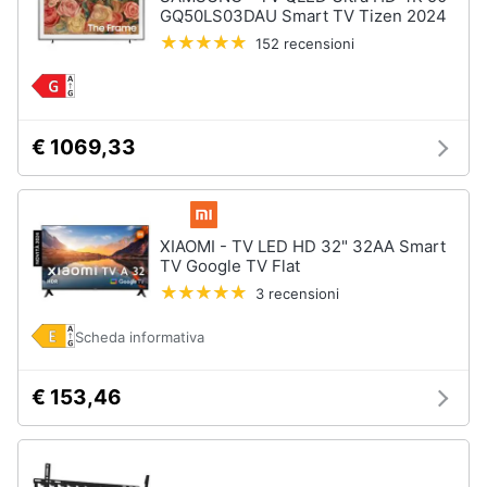
GQ50LS03DAU Smart TV Tizen 2024
152 recensioni
Animali
Motori
€ 1069,33
Libri,
cd
e
dvd
XIAOMI - TV LED HD 32" 32AA Smart
TV Google TV Flat
Festività
3 recensioni
e
ricorrenze
Scheda informativa
Promozioni
€ 153,46
Servizi