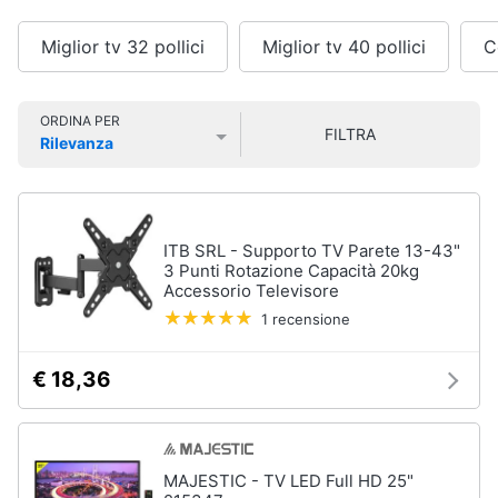
Smart
Vedi
tutti
home
Miglior tv 32 pollici
Miglior tv 40 pollici
C
Videogiochi
ORDINA PER
Home
FILTRA
Rilevanza
cinema
Audio
Prezzo più basso
Prezzo più alto
Valutazioni
e
e
videoproiezione
musica
Proiettori
ITB SRL - Supporto TV Parete 13-43"
Soundbar
Clima
3 Punti Rotazione Capacità 20kg
Lettore
Accessorio Televisore
DVD
1 recensione
Arredo
Soundbar
Samsung
€ 18,36
Brico
Vedi
e
tutti
Giardinaggio
MAJESTIC - TV LED Full HD 25"
Salute