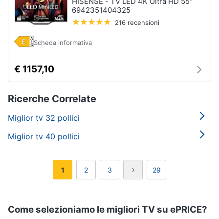
HISENSE - TV LED 4K Ultra HD 55"
6942351404325
216 recensioni
Scheda informativa
€ 1157,10
Ricerche Correlate
Miglior tv 32 pollici
Miglior tv 40 pollici
1
2
3
29
Come selezioniamo le migliori TV su ePRICE?