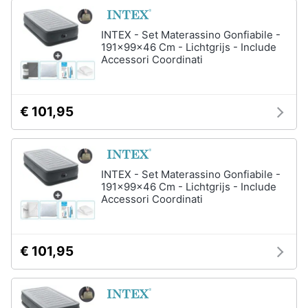
Assistenza
clienti
Campeggio
INTEX - Set Materassino Gonfiabile -
Barbecue
191x99x46 Cm - Lichtgrijs - Include
Accessori Coordinati
Esci
Borraccia
Torcia
Borraccia
€ 101,95
termica
Vedi
tutti
INTEX - Set Materassino Gonfiabile -
191x99x46 Cm - Lichtgrijs - Include
Accessori Coordinati
€ 101,95