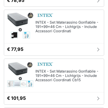
€ 78,95
Vedi
Animali
tutti
INTEX - Set Materassino Gonfiabile -
Motori
191x99x46 Cm - Lichtgrijs - Include
Fitness
Accessori Coordinati
e
Libri,
palestra
cd
e
Tapis
€ 77,95
roulant
dvd
Cronometro
Tapis
Festività
roulant
e
INTEX - Set Materassino Gonfiabile -
elettrico
ricorrenze
191x99x46 Cm - Lichtgrijs - Include
Magnesio
Accessori Coordinati Cb15
supremo
Promozioni
Vedi
tutti
€ 101,95
Servizi