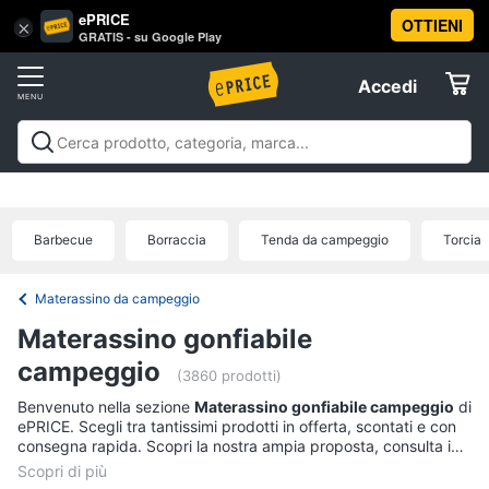
ePRICE
OTTIENI
Vai
×
Accedi
GRATIS - su Google Play
al
Registrati
menu
Accedi
Sport
Offerte
Abbigliamento
Sport
Abbigliamento sportivo
Sport outdoor
Sport
sportivo
Elettrodomestici
acquatici
Sport di squadra
Fitness e
T-
palestra
Campeggio
Offerte
Barbecue
Borraccia
Tenda da campeggio
Torcia
shirt
Informatica
Felpa
Materassino da campeggio
Tuta
Telefonia
Materassino gonfiabile
Scarpe
nike
campeggio
Tv
(3860 prodotti)
Vedi
e
Benvenuto nella sezione
Materassino gonfiabile campeggio
di
tutti
Home
ePRICE. Scegli tra tantissimi prodotti in offerta, scontati e con
Cinema
consegna rapida. Scopri la nostra ampia proposta, consulta i
prezzi e acquista comodamente online.