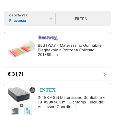
Smart
Sport
home
outdoor
ORDINA PER
Mountain
FILTRA
Rilevanza
bike
Videogiochi
Prezzo più basso
Prezzo più alto
Valutazioni
Bici
elettrica
Audio
Sci
e
BESTWAY - Materassino Gonfiabile
musica
Borraccia
Pieghevole a Poltrona Colorato
201x89 cm
Vedi
Clima
tutti
€ 31,71
Arredo
Sport
acquatici
Brico
e
Kayak
INTEX - Set Materassino Gonfiabile -
Giardinaggio
191x99x46 Cm - Lichtgrijs - Include
Canne
Accessori Coordinati
da
pesca
Salute