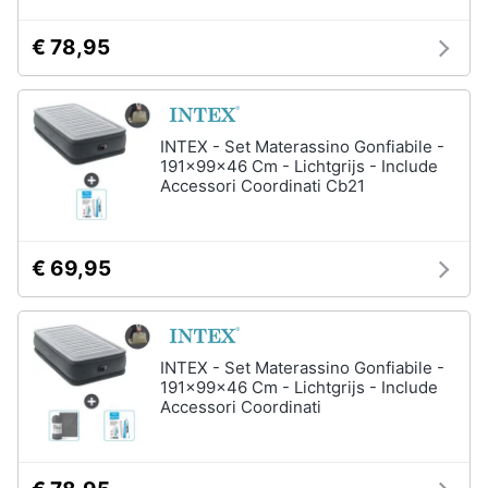
Salvagente
e
igiene
€ 78,95
Canoa
Vedi
Beauty
tutti
INTEX - Set Materassino Gonfiabile -
Giocattoli
191x99x46 Cm - Lichtgrijs - Include
Accessori Coordinati Cb21
Sport
Prima
di
squadra
infanzia
€ 69,95
Scarpe
da
Fotografia
calcio
Pallone
da
Casalinghi
INTEX - Set Materassino Gonfiabile -
calcio
191x99x46 Cm - Lichtgrijs - Include
Palla
Accessori Coordinati
Abbigliamento
da
basket
Sport
Palla