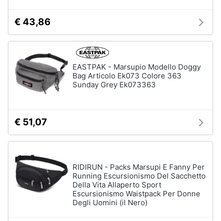
€ 43,86
Gioielli
Anelli
Orecchini
EASTPAK - Marsupio Modello Doggy
Cavigliera
Bag Articolo Ek073 Colore 363
Collane
Sunday Grey Ek073363
Vedi
tutti
€ 51,07
RIDIRUN - Packs Marsupi E Fanny Per
Running Escursionismo Del Sacchetto
Della Vita Allaperto Sport
Escursionismo Waistpack Per Donne
Degli Uomini (il Nero)