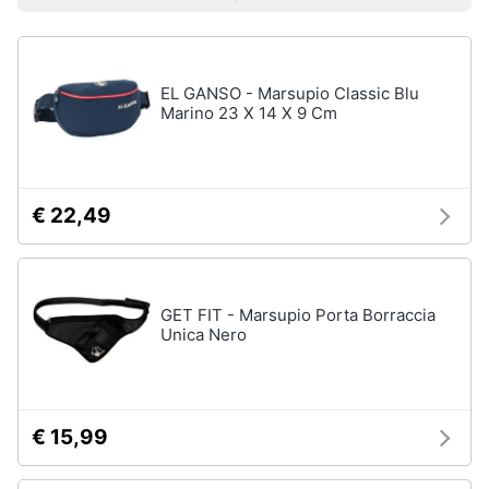
Prezzo più basso
Prezzo più alto
Valutazioni
Smart
Uomo
home
Felpa
uomo
EL GANSO - Marsupio Classic Blu
Videogiochi
Cravatta
Marino 23 X 14 X 9 Cm
Piumino
uomo
Audio
e
Giacca
musica
uomo
€ 22,49
Vedi
Clima
tutti
GET FIT - Marsupio Porta Borraccia
Arredo
Unica Nero
Bambino
Brico
Scarpe
e
bambino
Giardinaggio
€ 15,99
Sandali
bambina
Salute
Vestiti