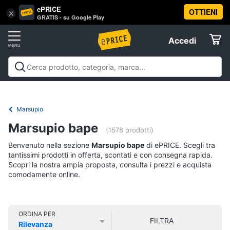
ePRICE
OTTIENI
Vai
×
Accedi
GRATIS - su Google Play
al
Registrati
menu
Accedi
Abbigliamento
Offerte
Donna
Abbigliamento
Donna
Uomo
Bambino
Scarpe
Accessori
Vest
Elettrodomestici
Intimo
donna
Marsupio
Top
Informatica
Marsupio bape
(1578 prodotti)
Cappotto
donna
Benvenuto nella sezione
Marsupio bape
di ePRICE. Scegli tra
Telefonia
tantissimi prodotti in offerta, scontati e con consegna rapida.
Felpa
Scopri la nostra ampia proposta, consulta i prezzi e acquista
donna
comodamente online.
Tv
Vedi
e
tutti
Home
Cinema
ORDINA PER
FILTRA
Rilevanza