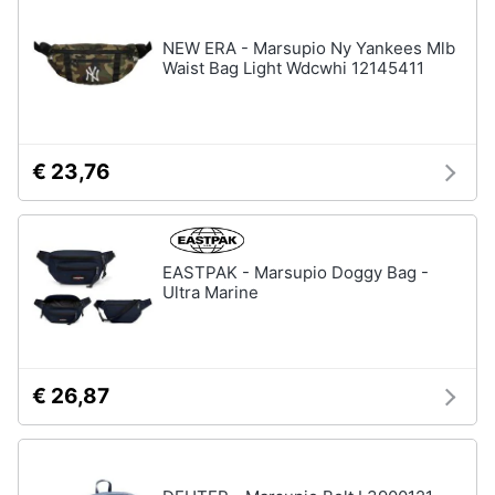
neonati
e
igiene
NEW ERA - Marsupio Ny Yankees Mlb
Copertina
neonato
Waist Bag Light Wdcwhi 12145411
Beauty
Vedi
tutti
Giocattoli
€ 23,76
Prima
Scarpe
infanzia
Sneakers
EASTPAK - Marsupio Doggy Bag -
Scarpe
Ultra Marine
Fotografia
nike
Anfibi
Casalinghi
Ciabatte
€ 26,87
Vedi
Abbigliamento
tutti
Sport