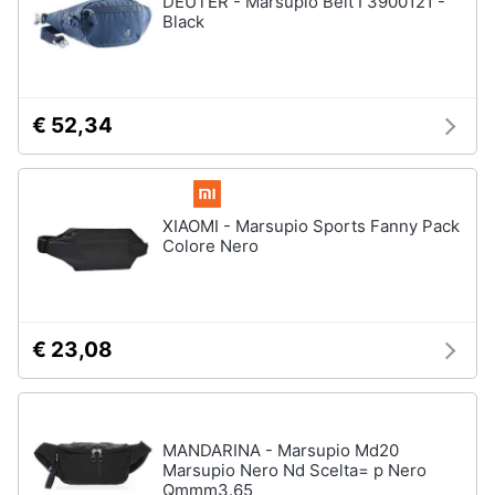
DEUTER - Marsupio Belt I 3900121 -
Black
Accessori
Animali
Sigaretta
elettronica
Motori
Borse
€ 52,34
Occhiali
da
Libri,
vista
cd
e
Occhiali
XIAOMI - Marsupio Sports Fanny Pack
da
dvd
Colore Nero
sole
Vedi
Festività
tutti
e
ricorrenze
€ 23,08
Promozioni
Vestiari
T-
MANDARINA - Marsupio Md20
shirt
Servizi
Marsupio Nero Nd Scelta= p Nero
Felpa
Qmmm3.65