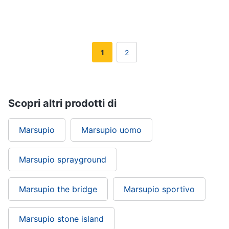
Gioielli
Anelli
1
2
Orecchini
Cavigliera
Collane
Scopri altri prodotti di
Vedi
tutti
Marsupio
Marsupio uomo
Marsupio sprayground
Marsupio the bridge
Marsupio sportivo
Marsupio stone island