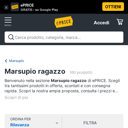
ePRICE
OTTIENI
Vai
×
Accedi
GRATIS - su Google Play
al
Registrati
menu
Accedi
Abbigliamento
Offerte
Donna
Abbigliamento
Donna
Uomo
Bambino
Scarpe
Accessori
Vest
Elettrodomestici
Intimo
donna
Marsupio
Top
Informatica
Marsupio ragazzo
(60 prodotti)
Cappotto
donna
Benvenuto nella sezione
Marsupio ragazzo
di ePRICE. Scegli
Telefonia
tra tantissimi prodotti in offerta, scontati e con consegna
Felpa
rapida. Scopri la nostra ampia proposta, consulta i prezzi e
donna
acquista comodamente online.
Tv
Vedi
e
tutti
Home
Cinema
ORDINA PER
FILTRA
Rilevanza