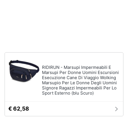
neonati
e
igiene
Copertina
neonato
Beauty
Vedi
tutti
Giocattoli
Prima
Scarpe
infanzia
Sneakers
RIDIRUN - Marsupi Impermeabili E
Marsupi Per Donne Uomini Escursioni
Scarpe
Esecuzione Cane Di Viaggio Wolking
Fotografia
nike
Marsupio Per Le Donne Degli Uomini
Anfibi
Signore Ragazzi Impermeabili Per Lo
Sport Esterno (blu Scuro)
Casalinghi
Ciabatte
Vedi
€ 62,58
Abbigliamento
tutti
Sport