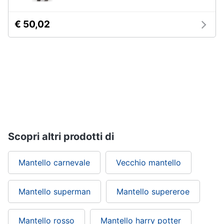
Vedi
€ 50,02
tutti
Carnevale
Maschera
per
travestimenti
Costumi
carnevale
Scopri altri prodotti di
Unghie
finte
Mantello carnevale
Vecchio mantello
Parrucche
Vedi
tutti
Mantello superman
Mantello supereroe
Mantello rosso
Mantello harry potter