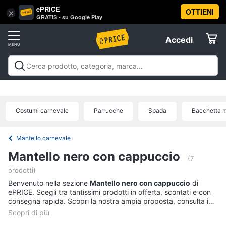
ePRICE
OTTIENI
Vai
×
Accedi
GRATIS - su Google Play
al
Registrati
menu
Accedi
Festività
Offerte
e
ricorrenze
Festività e ricorrenze
Catering
Organizzazione
Elettrodomestici
feste
Natale
Capodanno
Epifania
Regali di natale
Regali
Catering
di san valentino
Carnevale
Regali per la festa del
Costumi carnevale
Parrucche
Spada
Bacchetta 
papà
Regali festa della mamma
Halloween
Boxing
Confetti
Informatica
days
Offerte
Segnaposto
Mantello carnevale
Posate
Telefonia
Mantello nero con cappuccio
(7
Decorazioni
torte
prodotti)
Tv
Benvenuto nella sezione
Mantello nero con cappuccio
di
e
Vedi
ePRICE. Scegli tra tantissimi prodotti in offerta, scontati e con
Home
tutti
consegna rapida. Scopri la nostra ampia proposta, consulta i
Cinema
prezzi e acquista comodamente online.