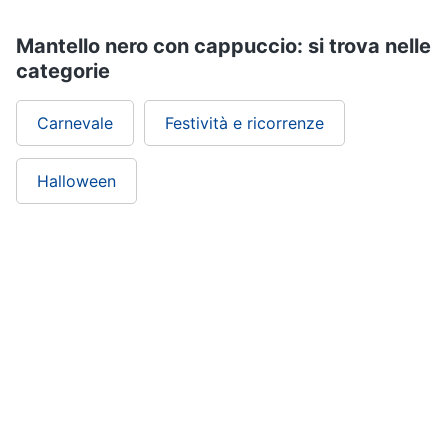
beauty
routine
Mantello nero con cappuccio: si trova nelle
Vedi
categorie
tutti
Carnevale
Festività e ricorrenze
Regali
Halloween
festa
della
mamma
Per
le
mamme
amanti
della
moda
Per
le
mamme
amanti
della
beauty