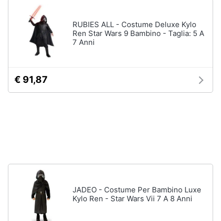
Regali
di
RUBIES ALL - Costume Deluxe Kylo
san
Ren Star Wars 9 Bambino - Taglia: 5 A
valentino
7 Anni
Per
chi
ama
le
€ 91,87
esperienze
Per
gli
sportivi
Per
gli
amanti
della
beauty
routine
Per
JADEO - Costume Per Bambino Luxe
gli
Kylo Ren - Star Wars Vii 7 A 8 Anni
amanti
della
tecnologia