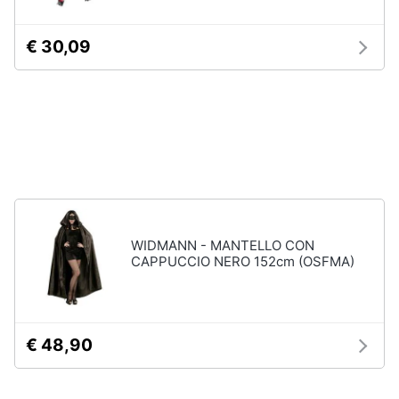
Animali
€ 30,09
Epifania
Motori
Nerf
Dinosauri
Libri,
Barbie
cd
Puzzle
e
dvd
Vedi
tutti
Festività
WIDMANN - MANTELLO CON
e
CAPPUCCIO NERO 152cm (OSFMA)
ricorrenze
Regali
di
natale
Promozioni
€ 48,90
Regali
di
Servizi
Natale
per