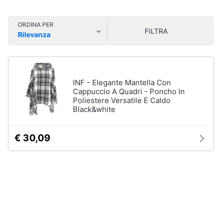
Smart
Organizzazione
home
feste
ORDINA PER
FILTRA
Rilevanza
Bomboniere
Videogiochi
Prezzo più basso
Prezzo più alto
Valutazioni
Palloncini
Candeline
Audio
Confetti
e
INF - Elegante Mantella Con
musica
Cappuccio A Quadri - Poncho In
Vedi
Poliestere Versatile E Caldo
tutti
Black&white
Clima
€ 30,09
Arredo
Natale
Giochi
Brico
per
Natale
e
Giardinaggio
Albero
di
Natale
Salute