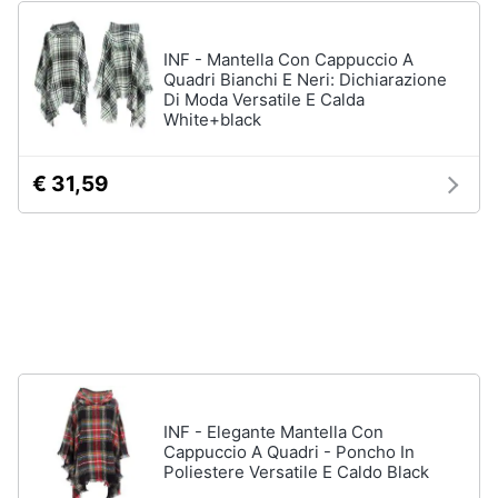
Babbo
e
Natale
igiene
INF - Mantella Con Cappuccio A
Presepe
Quadri Bianchi E Neri: Dichiarazione
Di Moda Versatile E Calda
Beauty
Vedi
White+black
tutti
Giocattoli
€ 31,59
Capodanno
Prima
infanzia
Giochi
per
Natale
Fotografia
Scacchi
Fuochi
Casalinghi
d
artificio
Petardi
Abbigliamento
INF - Elegante Mantella Con
Cappuccio A Quadri - Poncho In
Vedi
Poliestere Versatile E Caldo Black
tutti
Sport