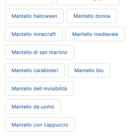
Regali
per
Mantello halloween
Mantello donna
la
festa
del
papà
Mantello minecraft
Mantello medievale
Per
gli
amanti
Mantello di san martino
della
tecnologia
Mantello carabinieri
Mantello blu
Per
gli
sportivi
Mantello dell invisibilità
Per
gli
amanti
Mantello da uomo
della
moda
Per
Mantello con cappuccio
gli
amanti
della