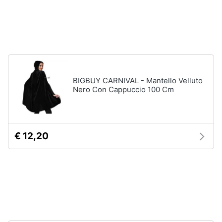
lui
Assistenza
clienti
Regali
di
Natale
per
Esci
lei
Regali
di
BIGBUY CARNIVAL - Mantello Velluto
natale
Nero Con Cappuccio 100 Cm
per
teenager
Regali
di
Natale
€ 12,20
per
arredare
la
casa
Vedi
tutti