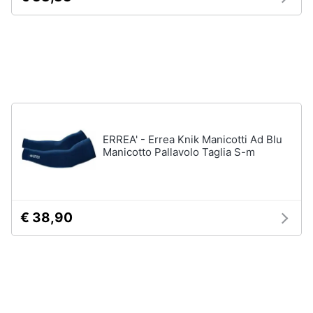
Vedi
Animali
tutti
Motori
Fitness
e
Libri,
palestra
cd
e
Tapis
ERREA' - Errea Knik Manicotti Ad Blu
roulant
dvd
Manicotto Pallavolo Taglia S-m
Cronometro
Tapis
Festività
roulant
e
elettrico
ricorrenze
€ 38,90
Magnesio
supremo
Promozioni
Vedi
tutti
Servizi