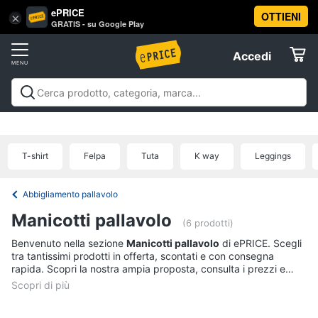
ePRICE
OTTIENI
Vai
×
Accedi
GRATIS - su Google Play
al
Registrati
menu
Accedi
Sport
Offerte
Abbigliamento
Sport
Abbigliamento sportivo
Sport outdoor
Sport
sportivo
Elettrodomestici
acquatici
Sport di squadra
Fitness e
T-
palestra
Campeggio
Offerte
T-shirt
Felpa
Tuta
K way
Leggings
shirt
Informatica
Felpa
Abbigliamento pallavolo
Tuta
Telefonia
Manicotti pallavolo
Scarpe
(6 prodotti)
nike
Benvenuto nella sezione
Manicotti pallavolo
di ePRICE. Scegli
Tv
tra tantissimi prodotti in offerta, scontati e con consegna
Vedi
e
rapida. Scopri la nostra ampia proposta, consulta i prezzi e
tutti
Home
acquista comodamente online.
Cinema