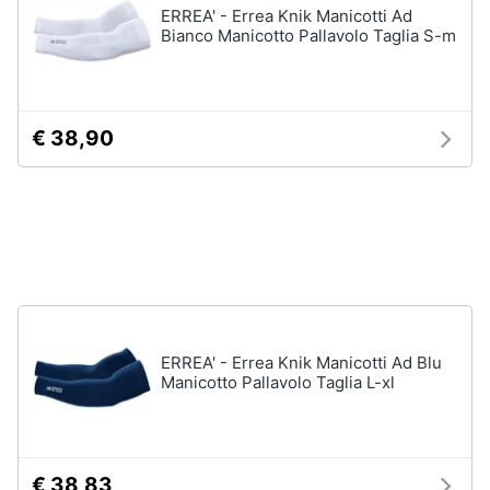
ERREA' - Errea Knik Manicotti Ad
Salvagente
e
Bianco Manicotto Pallavolo Taglia S-m
igiene
Canoa
Vedi
Beauty
tutti
€ 38,90
Giocattoli
Sport
Prima
di
squadra
infanzia
Scarpe
da
Fotografia
calcio
Pallone
da
Casalinghi
ERREA' - Errea Knik Manicotti Ad Blu
calcio
Manicotto Pallavolo Taglia L-xl
Palla
Abbigliamento
da
basket
Sport
Palla
€ 38,83