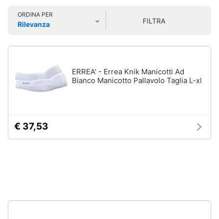
Smart
Sport
ORDINA PER
home
outdoor
FILTRA
Rilevanza
Mountain
Prezzo più basso
Prezzo più alto
Valutazioni
bike
Videogiochi
Bici
elettrica
Audio
ERREA' - Errea Knik Manicotti Ad
Sci
e
Bianco Manicotto Pallavolo Taglia L-xl
musica
Borraccia
Vedi
Clima
tutti
€ 37,53
Arredo
Sport
acquatici
Brico
e
Kayak
Giardinaggio
Canne
da
pesca
Salute