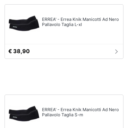
Assistenza
clienti
Campeggio
Barbecue
ERREA' - Errea Knik Manicotti Ad Nero
Pallavolo Taglia L-xl
Esci
Borraccia
Torcia
Borraccia
termica
€ 38,90
Vedi
tutti
ERREA' - Errea Knik Manicotti Ad Nero
Pallavolo Taglia S-m