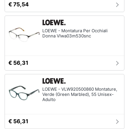
€ 75,54
neonati
e
igiene
Copertina
neonato
Beauty
Vedi
LOEWE - Montatura Per Occhiali
tutti
Donna Vlwa03m530snc
Giocattoli
Prima
Scarpe
€ 56,31
infanzia
Sneakers
Scarpe
Fotografia
nike
Anfibi
LOEWE - VLW920500860 Montature,
Casalinghi
Verde (Green Marbled), 55 Unisex-
Ciabatte
Adulto
Vedi
Abbigliamento
tutti
€ 56,31
Sport