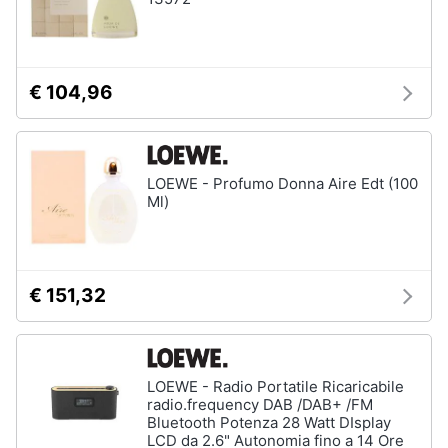
Gioielli
Anelli
€ 104,96
Orecchini
Cavigliera
Collane
LOEWE - Profumo Donna Aire Edt (100
Ml)
Vedi
tutti
€ 151,32
LOEWE - Radio Portatile Ricaricabile
radio.frequency DAB /DAB+ /FM
Bluetooth Potenza 28 Watt DIsplay
LCD da 2.6" Autonomia fino a 14 Ore