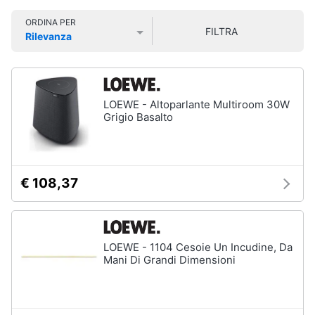
Smart
Uomo
ORDINA PER
home
FILTRA
Felpa
Rilevanza
uomo
Prezzo più basso
Prezzo più alto
Valutazioni
Videogiochi
Cravatta
Piumino
uomo
Audio
LOEWE - Altoparlante Multiroom 30W
e
Grigio Basalto
Giacca
musica
uomo
Vedi
Clima
tutti
€ 108,37
Arredo
Bambino
Brico
LOEWE - 1104 Cesoie Un Incudine, Da
Scarpe
e
Mani Di Grandi Dimensioni
bambino
Giardinaggio
Sandali
bambina
Salute
Vestiti