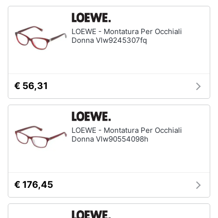
Accessori
Animali
Sigaretta
LOEWE - Montatura Per Occhiali
elettronica
Donna Vlw9245307fq
Motori
Borse
Occhiali
da
Libri,
vista
cd
€ 56,31
e
Occhiali
da
dvd
sole
Vedi
Festività
LOEWE - Montatura Per Occhiali
tutti
Donna Vlw90554098h
e
ricorrenze
Promozioni
Vestiari
€ 176,45
T-
shirt
Servizi
Felpa