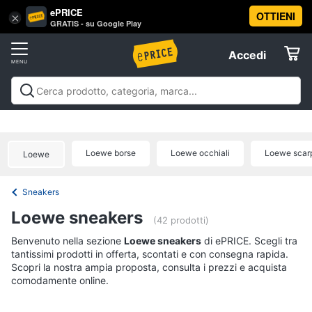
ePRICE
OTTIENI
Vai
×
Accedi
GRATIS - su Google Play
al
Registrati
menu
Accedi
Abbigliamento
Offerte
Donna
Abbigliamento
Donna
Uomo
Bambino
Scarpe
Accessori
Vest
Elettrodomestici
Intimo
donna
Loewe borse
Loewe occhiali
Loewe scar
Loewe
Top
Informatica
Cappotto
Sneakers
donna
Telefonia
Loewe sneakers
Felpa
(42 prodotti)
donna
Tv
Benvenuto nella sezione
Loewe sneakers
di ePRICE. Scegli tra
Vedi
tantissimi prodotti in offerta, scontati e con consegna rapida.
e
tutti
Scopri la nostra ampia proposta, consulta i prezzi e acquista
Home
comodamente online.
Cinema