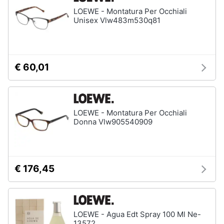
Assistenza
LOEWE - Montatura Per Occhiali
Tuta
clienti
Unisex Vlw483m530q81
Pantaloni
Esci
Vedi
tutti
€ 60,01
Orologi
Apple
LOEWE - Montatura Per Occhiali
Watch
Donna Vlw905540909
Smartwatch
Orologi
uomo
€ 176,45
Orologi
donna
Vedi
tutti
LOEWE - Agua Edt Spray 100 Ml Ne-
13572