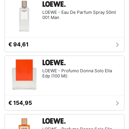
up
LOEWE - Eau De Parfum Spray 50ml
Smalto
001 Man
semipermanente
Eyeliner
Rossetti
Acetone
€ 94,61
Vedi
tutti
LOEWE - Profumo Donna Solo Ella
Edp (100 Ml)
Creme
e
cosmetici
Olio
€ 154,95
di
ricino
Maschera
viso