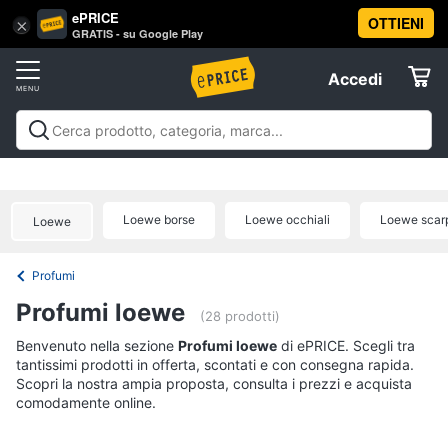
ePRICE
OTTIENI
Vai
×
Accedi
GRATIS - su Google Play
al
Registrati
menu
Accedi
Beauty
Offerte
Piccoli
Beauty
Piccoli elettrodomestici per la cura
elettrodomestici
Elettrodomestici
personale
Cura dei capelli
Igiene orale
Epilazione e
per
rasatura
Manicure e pedicure
Igiene e Cura del
la
Loewe borse
Loewe occhiali
Loewe scar
Loewe
cura
corpo
Make up
Creme e cosmetici
Profumi
Migliori
Informatica
personale
prodotti beauty
Offerte
Dyson
Profumi
airwrap
Telefonia
Profumi loewe
(28 prodotti)
Piastra
per
Tv
Benvenuto nella sezione
Profumi loewe
di ePRICE. Scegli tra
capelli
tantissimi prodotti in offerta, scontati e con consegna rapida.
e
Silk
Scopri la nostra ampia proposta, consulta i prezzi e acquista
Home
epil
comodamente online.
Cinema
Phon