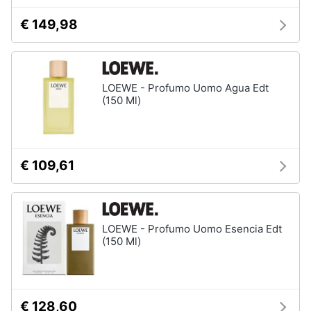
elettrico
€ 149,98
Animali
Crema
depilatoria
Regolabarba
Motori
LOEWE - Profumo Uomo Agua Edt
Vedi
(150 Ml)
tutti
Libri,
cd
e
dvd
Manicure
€ 109,61
e
pedicure
Festività
e
Smalto
ricorrenze
semipermanente
LOEWE - Profumo Uomo Esencia Edt
Gel
(150 Ml)
unghie
Promozioni
Acetone
Servizi
Smalto
€ 128,60