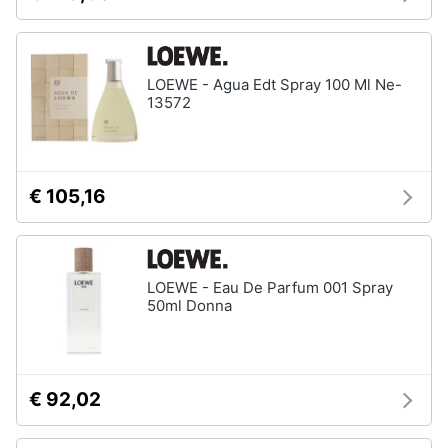
Vedi
Assistenza
tutti
clienti
LOEWE - Agua Edt Spray 100 Ml Ne-
Esci
13572
Igiene
e
Cura
del
corpo
€ 105,16
Shampoo
Shampoo
antigiallo
Deodorante
LOEWE - Eau De Parfum 001 Spray
50ml Donna
Sapone
Vedi
tutti
€ 92,02
Make