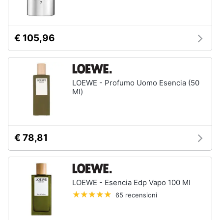
orale
e
igiene
Spazzolino
elettrico
€ 105,96
Spazzolino
Beauty
elettrico
oral
b
Giocattoli
Idropulsore
LOEWE - Profumo Uomo Esencia (50
Ml)
Collutorio
Prima
infanzia
Vedi
tutti
Fotografia
€ 78,81
Casalinghi
Epilazione
e
rasatura
LOEWE - Esencia Edp Vapo 100 Ml
Abbigliamento
65 recensioni
Silk
epil
Sport
Rasoio