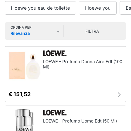
Smart
Vedi
I loewe you eau de toilette
I loewe you
Es
home
tutti
Videogiochi
ORDINA PER
FILTRA
Rilevanza
Cura
Prezzo più basso
Prezzo più alto
Valutazioni
dei
Audio
capelli
e
Shampoo
musica
LOEWE - Profumo Donna Aire Edt (100
Tinta
Ml)
capelli
Clima
Maschera
capelli
Arredo
Spazzola
€ 151,52
Vedi
Brico
tutti
e
Giardinaggio
LOEWE - Profumo Uomo Edt (50 Ml)
Salute
Igiene