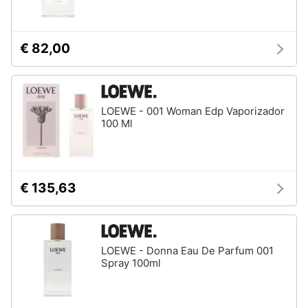
tutti
€ 82,00
Migliori
prodotti
beauty
Miglior
LOEWE - 001 Woman Edp Vaporizador
crema
100 Ml
antirughe
Miglior
shampoo
Miglior
€ 135,63
spazzolino
elettrico
Miglior
regolabarba
LOEWE - Donna Eau De Parfum 001
Spray 100ml
Vedi
tutti