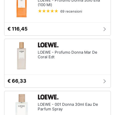
LOEWE - Profumo Donna Solo Ella
Oli
(100 Ml)
essenziali
69 recensioni
Scrub
viso
€ 116,45
Vedi
tutti
LOEWE - Profumo Donna Mar De
Profumi
Coral Edt
Profumi
uomo
Profumi
donna
€ 66,33
Alien
profumo
Chloe
profumo
LOEWE - 001 Donna 30ml Eau De
Parfum Spray
Vedi