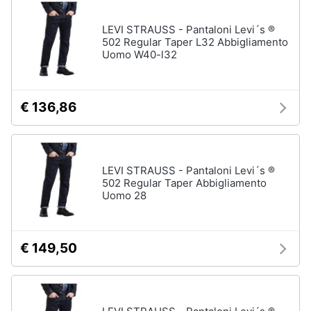
LEVI STRAUSS - Pantaloni Levi´s ®
Gioielli
502 Regular Taper L32 Abbigliamento
Uomo W40-l32
Anelli
Orecchini
Cavigliera
€ 136,86
Collane
Vedi
tutti
LEVI STRAUSS - Pantaloni Levi´s ®
502 Regular Taper Abbigliamento
Uomo 28
€ 149,50