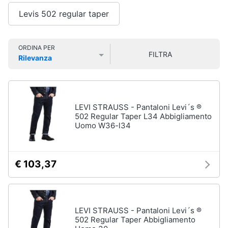
Smart
Uomo
Levis 502 regular taper
home
Felpa
uomo
Videogiochi
Cravatta
ORDINA PER
FILTRA
Rilevanza
Piumino
Prezzo più basso
Prezzo più alto
Valutazioni
uomo
Audio
e
Giacca
musica
uomo
LEVI STRAUSS - Pantaloni Levi´s ®
Vedi
502 Regular Taper L34 Abbigliamento
Clima
tutti
Uomo W36-l34
Arredo
€ 103,37
Bambino
Brico
Scarpe
e
bambino
Giardinaggio
Sandali
LEVI STRAUSS - Pantaloni Levi´s ®
bambina
502 Regular Taper Abbigliamento
Salute
Vestiti