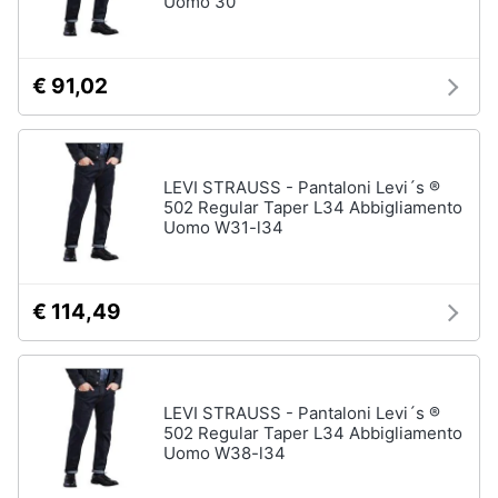
Uomo 30
neonati
e
igiene
Copertina
neonato
€ 91,02
Beauty
Vedi
tutti
Giocattoli
LEVI STRAUSS - Pantaloni Levi´s ®
502 Regular Taper L34 Abbigliamento
Prima
Scarpe
Uomo W31-l34
infanzia
Sneakers
Scarpe
Fotografia
nike
€ 114,49
Anfibi
Casalinghi
Ciabatte
LEVI STRAUSS - Pantaloni Levi´s ®
Vedi
Abbigliamento
502 Regular Taper L34 Abbigliamento
tutti
Uomo W38-l34
Sport