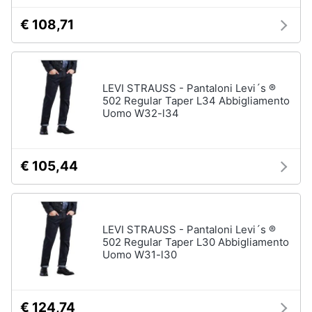
Accessori
€ 108,71
Animali
Sigaretta
elettronica
Motori
Borse
LEVI STRAUSS - Pantaloni Levi´s ®
Occhiali
502 Regular Taper L34 Abbigliamento
da
Libri,
Uomo W32-l34
vista
cd
e
Occhiali
da
dvd
sole
€ 105,44
Vedi
Festività
tutti
e
ricorrenze
LEVI STRAUSS - Pantaloni Levi´s ®
502 Regular Taper L30 Abbigliamento
Promozioni
Uomo W31-l30
Vestiari
T-
shirt
Servizi
€ 124,74
Felpa