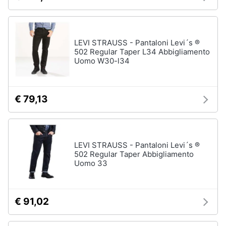
Assistenza
Tuta
clienti
Pantaloni
LEVI STRAUSS - Pantaloni Levi´s ®
Esci
Vedi
502 Regular Taper L34 Abbigliamento
tutti
Uomo W30-l34
Orologi
€ 79,13
Apple
Watch
Smartwatch
LEVI STRAUSS - Pantaloni Levi´s ®
Orologi
502 Regular Taper Abbigliamento
uomo
Uomo 33
Orologi
donna
€ 91,02
Vedi
tutti