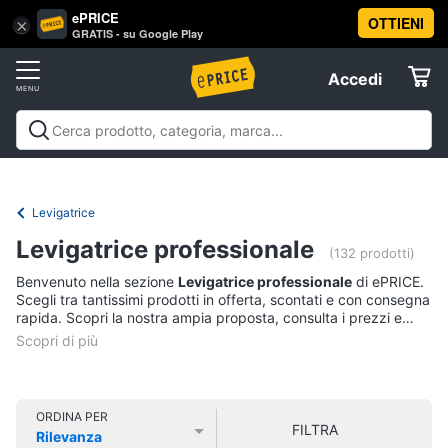
ePRICE
OTTIENI
Vai
×
Accedi
GRATIS - su Google Play
al
Registrati
menu
Accedi
Brico
Offerte
e
Giardinaggio
Brico e Giardinaggio
Utensili elettrici e
Elettrodomestici
manuali
Insetticidi e trappole
Macchinari e utensili da
Utensili
giardinaggio
Falegnameria
Imbiancare e
Levigatrice
elettrici
dipingere
Materiale elettrico
Coltivazione e
Informatica
e
Levigatrice professionale
Semina
Sicurezza e automazione casa
Offerte
manuali
(132 prodotti)
Benvenuto nella sezione
Levigatrice professionale
di ePRICE.
Trapani
Telefonia
Scegli tra tantissimi prodotti in offerta, scontati e con consegna
Livella
rapida. Scopri la nostra ampia proposta, consulta i prezzi e
acquista comodamente online.
Generatore
Tv
di
e
corrente
Home
Sega
Cinema
ORDINA PER
circolare
FILTRA
Rilevanza