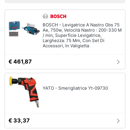
Prezzo più basso
Prezzo più alto
Valutazioni
Vedi
Smart
tutti
home
BOSCH - Levigatrice A Nastro Gbs 75
Videogiochi
Ae, 750w, Velocità Nastro : 200-330 M
Insetticidi
/ min, Superficie Levigatrice,
e
Larghezza: 75 Mm, Con Set Di
Audio
trappole
Accessori, In Valigietta
e
Zanzariere
musica
Zanzariere
€ 461,87
magnetiche
Clima
Zanzariere
a
rullo
Arredo
YATO - Smerigliatrice Yt-09730
Trappola
per
Brico
topi
e
Vedi
Giardinaggio
tutti
€ 33,37
Salute