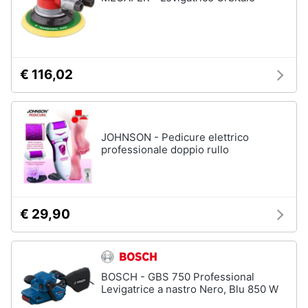
Assistenza
Materiale
clienti
elettrico
Batteria
Esci
Pannello
€ 116,02
solare
Interruttori
Adattatore
JOHNSON - Pedicure elettrico
professionale doppio rullo
Vedi
tutti
€ 29,90
Coltivazione
e
Semina
Irrigazione
BOSCH - GBS 750 Professional
Carriola
Levigatrice a nastro Nero, Blu 850 W
Zappa