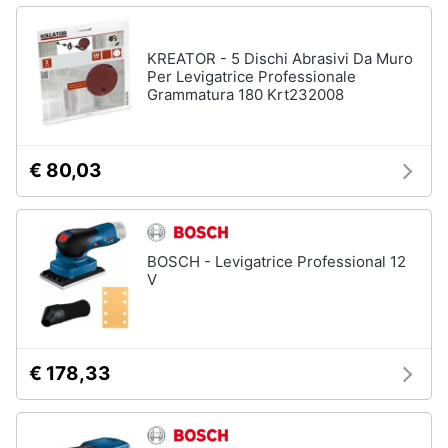
e
igiene
Macchinari
e
KREATOR - 5 Dischi Abrasivi Da Muro
utensili
Per Levigatrice Professionale
Beauty
da
Grammatura 180 Krt232008
giardinaggio
Decespugliatore
Giocattoli
Motosega
€ 80,03
Tosaerba
Prima
infanzia
Irrigazione
BOSCH - Levigatrice Professional 12
Vedi
Fotografia
V
tutti
Casalinghi
Falegnameria
€ 178,33
Abbigliamento
Spaccalegna
Seghetto
Sport
alternativo