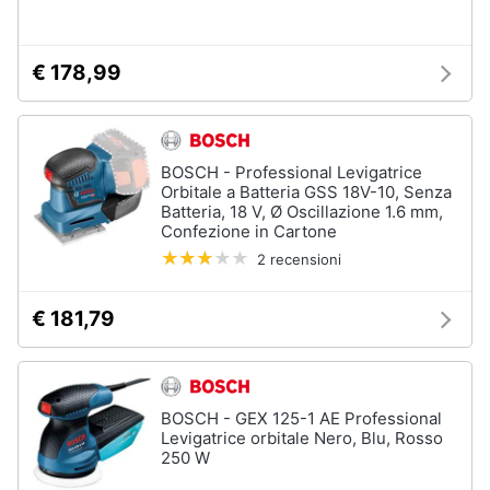
Nebulizzatore
Vedi
€ 178,99
tutti
BOSCH - Professional Levigatrice
Sicurezza
Orbitale a Batteria GSS 18V-10, Senza
e
Batteria, 18 V, Ø Oscillazione 1.6 mm,
automazione
Confezione in Cartone
casa
2 recensioni
Telecamere
Termostato
€ 181,79
Telecamere
videosorveglianza
Cronotermostato
BOSCH - GEX 125-1 AE Professional
Vedi
Levigatrice orbitale Nero, Blu, Rosso
tutti
250 W