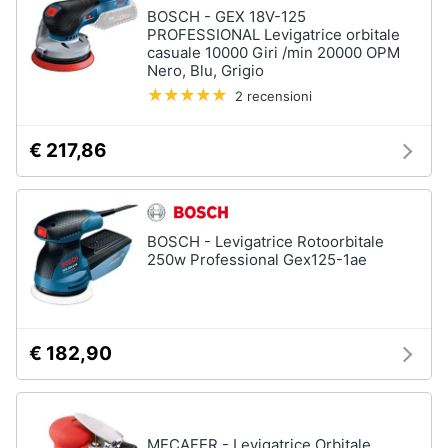
BOSCH - GEX 18V-125
Fresa
PROFESSIONAL Levigatrice orbitale
Animali
Vetreria
casuale 10000 Giri /min 20000 OPM
Nero, Blu, Grigio
Vedi
Motori
2 recensioni
tutti
€ 217,86
Libri,
cd
Imbiancare
e
e
dvd
dipingere
BOSCH - Levigatrice Rotoorbitale
Pittura
250w Professional Gex125-1ae
Festività
Vernice
e
ricorrenze
Stucco
Sverniciatore
€ 182,90
Promozioni
Vedi
tutti
Servizi
MECAFER - Levigatrice Orbitale