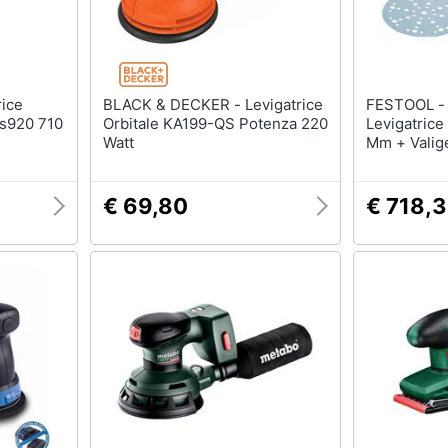
BLACK & DECKER - Levigatrice
FESTOOL - Ets 150/5 Eq-plu
Ds920 710
Orbitale KA199-QS Potenza 220
Levigatrice
Watt
Mm + Valige
(576080) -
575056
€ 69,80
€ 718,