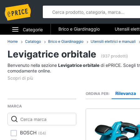
Brico e Giardinaggio
Utensili elet
Categorie
Falegnameria
Imbiancare e dipin
Elettrodomestici
Home
Catalogo
Brico e Giardinaggio
Utensili elettrici e manuali
Brico e Gia
Sicurezza e automazione casa
Levigatrice orbitale
Informatica
(937 prodotti)
Utensili elettrici e m
Benvenuto nella sezione
Levigatrice orbitale
di ePRICE. Scegli tr
Telefonia
comodamente online.
Trapani
Livella
Tv e Home Cinema
Generatore di corrent
Rilevanza
ORDINA PER
Smart home
Sega circolare
MARCA
Vedi tutti
Videogiochi
Audio e musica
BOSCH
(
64
)
Imbiancare e dipinge