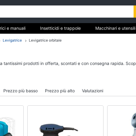
trici e manuali
Insetticidi e trappole
Macchinari e utensil
gere
Materiale elettrico
Coltivazione e Semina
Levigatrice
Levigatrice orbitale
rdinaggio
anuali
Insetticidi e trappole
Macchinari e utensili
a tantissimi prodotti in offerta, scontati e con consegna rapida. Scop
giardinaggio
Zanzariere
Decespugliatore
Zanzariere magnetiche
Motosega
e
Zanzariere a rullo
Prezzo più basso
Prezzo più alto
Valutazioni
Tosaerba
Trappola per topi
Irrigazione
Vedi tutti
Vedi tutti
re
Materiale elettrico
Coltivazione e Semi