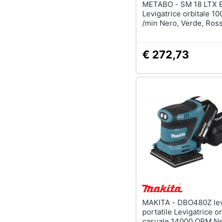
METABO - SM 18 LTX BL
Levigatrice orbitale 10
/min Nero, Verde, Ros
€ 272,73
MAKITA - DBO480Z levigatrice
portatile Levigatrice or
casuale 14000 OPM Ne