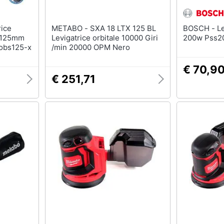
METABO - SXA 18 LTX 125 BL
BOSCH - Levigatrice Orbitale
o 125mm
Levigatrice orbitale 10000 Giri
200w Pss2
-obs125-x
/min 20000 OPM Nero
€ 70,9
€ 251,71