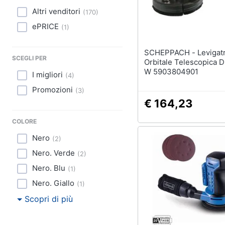
Sport
Altri venditori
(
170
)
Animali
ePRICE
(
1
)
Motori
SCHEPPACH - Levigatrice
SCEGLI PER
Orbitale Telescopica 
Libri, cd e dvd
W 5903804901
I migliori
(
4
)
Promozioni
(
3
)
Festività e ricorrenze
€ 164,23
Promozioni
COLORE
Nero
(
2
)
Nero. Verde
(
2
)
Nero. Blu
(
1
)
Nero. Giallo
(
1
)
Scopri di più