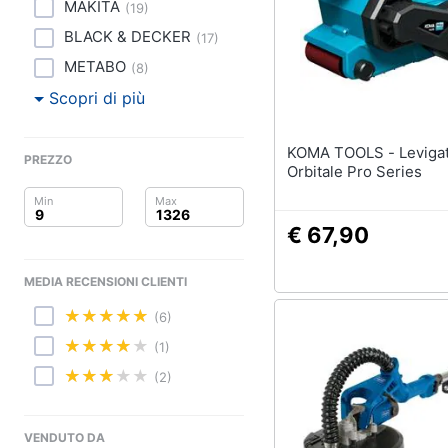
Clima
MAKITA
(
19
)
Pittura
BLACK & DECKER
(
17
)
Arredo
Vernice
METABO
(
8
)
Stucco
Brico e Giardinaggio
Scopri di più
Sverniciatore
Salute e igiene
Vedi tutti
KOMA TOOLS - Levigatrice
PREZZO
Orbitale Pro Series
Beauty
Giocattoli
€ 67,90
Prima infanzia
MEDIA RECENSIONI CLIENTI
Fotografia
(6)
(1)
Casalinghi
(2)
Abbigliamento
VENDUTO DA