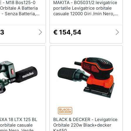
125-0
MAKITA - BO5031/2 levigatrice
Orbitale A Batteria
portatile Levigatrice orbitale
- Senza Batteria,
casuale 12000 Giri /min Nero,
abatterie
Turchese 300 W
73
€ 154,54
BLACK & DECKER - Levigatrice
 orbitale casuale
Orbitale 220w Black+decker
/min Nero, Verde
Ka450