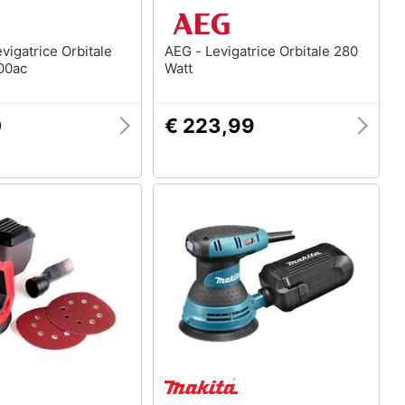
AEG - Levigatrice Orbitale 280
00ac
Watt
0
€ 223,99