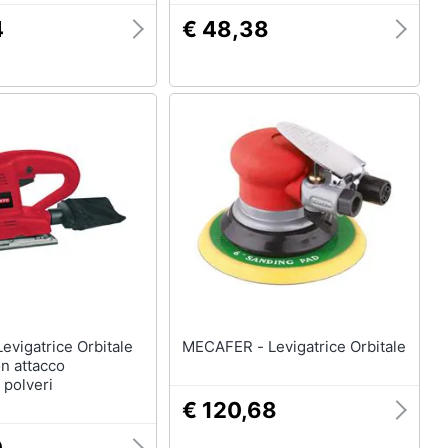
4
€ 48,38
MECAFER - Levigatrice Orbitale
n attacco
 polveri
€ 120,68