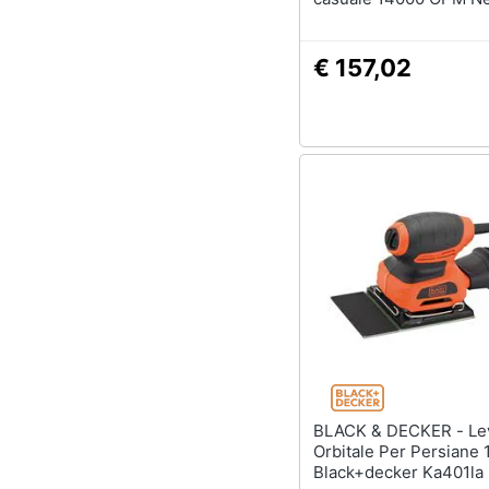
210 W
€ 157,02
BLACK & DECKER - Levigatrice
Orbitale Per Persiane
Black+decker Ka401la