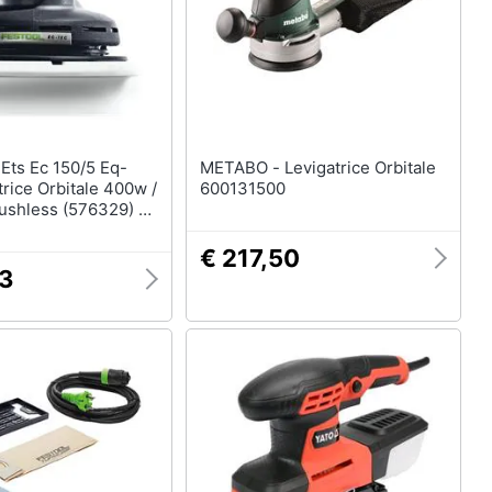
casa
Telecamere
Termostato
Telecamere videosorveglianza
Cronotermostato
-
METABO - Levigatrice Orbitale
Vedi tutti
trice Orbitale 400w /
600131500
ushless (576329) +
ystainer
€ 217,50
73