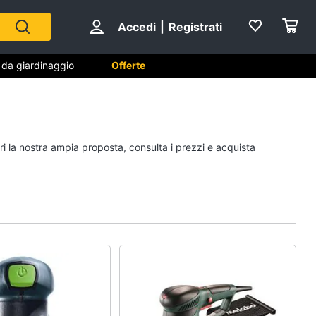
Accedi
|
Registrati
i da giardinaggio
Offerte
 da
Falegnameria
ri la nostra ampia proposta, consulta i prezzi e acquista
Spaccalegna
Seghetto alternativo
Fresa
Vetreria
Vedi tutti
na
Sicurezza e automazione