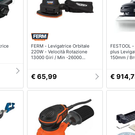
Batteria
Irrigazione
Pannello solare
Carriola
Interruttori
Zappa
Adattatore
Nebulizzatore
Vedi tutti
Vedi tutti
FERM - Levigatrice Orbitale
FESTOOL - Ets Ec 150/5 Eq
220W - Velocità Rotazione
plus Leviga
13000 Giri / Min -26000
150mm / Br
Oscillazioni Al Minuto
Valigetta S
€ 65,99
€ 914,