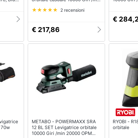
20000 OPM Nero, Blu, Grigio
2 recensioni
€ 284,
€ 217,86
METABO - POWERMAXX SRA
RYOBI - R18PS-0 Levigatrice
 170w
12 BL SET Levigatrice orbitale
orbitale
10000 Giri /min 20000 OPM