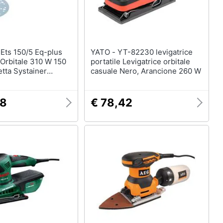
s
YATO - YT-82230 levigatrice
 Orbitale 310 W 150
portatile Levigatrice orbitale
tta Systainer
casuale Nero, Arancione 260 W
 Successore Del
38
€ 78,42