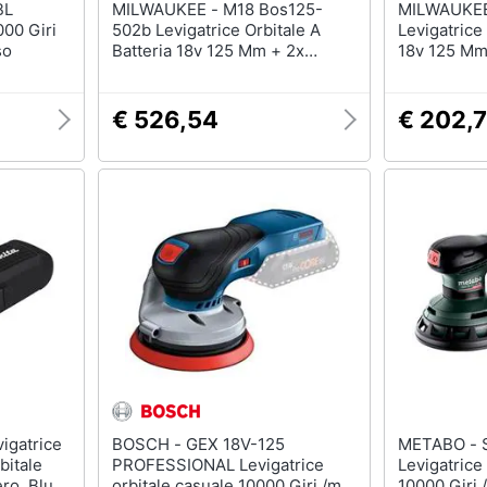
MILWAUKEE - M18 Bos125-
MILWAUKEE - M18 Bos
000 Giri
502b Levigatrice Orbitale A
Levigatrice 
so
Batteria 18v 125 Mm + 2x
18v 125 Mm 
Batterie 5,0 Ah + Caricabatterie
Senza Caric
+ Borsa
€ 526,54
€ 202,
BOSCH - GEX 18V-125
METABO - SXA 18 LTX 125 BL
bitale
PROFESSIONAL Levigatrice
Levigatrice
ro, Blu
orbitale casuale 10000 Giri /min
10000 Giri 