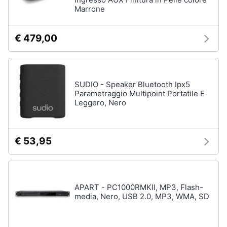
Marrone
Assistenza
clienti
Campeggio
Barbecue
€ 479,00
Esci
Borraccia
Torcia
Borraccia
SUDIO - Speaker Bluetooth Ipx5
termica
Parametraggio Multipoint Portatile E
Leggero, Nero
Vedi
tutti
€ 53,95
APART - PC1000RMKII, MP3, Flash-
media, Nero, USB 2.0, MP3, WMA, SD