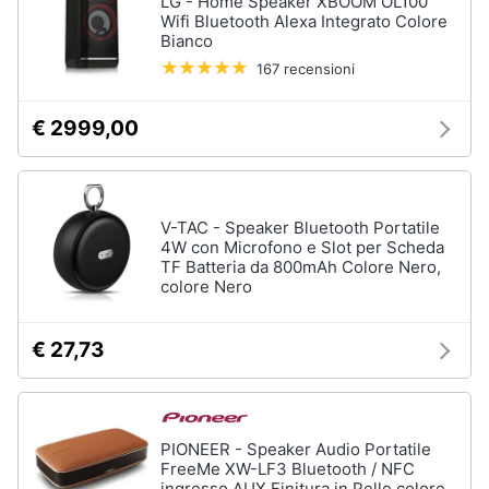
LG - Home Speaker XBOOM OL100
Wifi Bluetooth Alexa Integrato Colore
Vedi
Bianco
Animali
tutti
167 recensioni
Motori
€ 2999,00
Fitness
e
Libri,
palestra
cd
e
Tapis
roulant
V-TAC - Speaker Bluetooth Portatile
dvd
4W con Microfono e Slot per Scheda
Cronometro
TF Batteria da 800mAh Colore Nero,
colore Nero
Tapis
Festività
roulant
e
elettrico
ricorrenze
€ 27,73
Magnesio
supremo
Promozioni
Vedi
tutti
PIONEER - Speaker Audio Portatile
Servizi
FreeMe XW-LF3 Bluetooth / NFC
ingresso AUX Finitura in Pelle colore