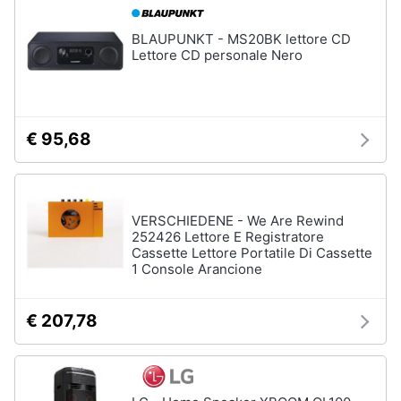
Salvagente
e
igiene
BLAUPUNKT - MS20BK lettore CD
Canoa
Lettore CD personale Nero
Vedi
Beauty
tutti
Giocattoli
€ 95,68
Sport
Prima
di
squadra
infanzia
VERSCHIEDENE - We Are Rewind
Scarpe
da
252426 Lettore E Registratore
Fotografia
calcio
Cassette Lettore Portatile Di Cassette
1 Console Arancione
Pallone
da
Casalinghi
calcio
€ 207,78
Palla
Abbigliamento
da
basket
Sport
Palla