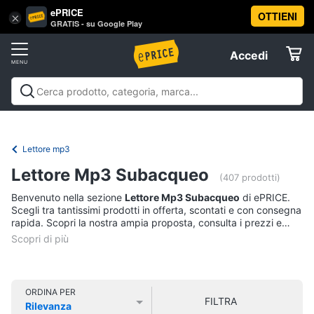
ePRICE
OTTIENI
Vai
×
Accedi
GRATIS - su Google Play
al
Registrati
menu
Accedi
Sport
Offerte
Abbigliamento
Sport
Abbigliamento sportivo
Sport outdoor
Sport
sportivo
Elettrodomestici
acquatici
Sport di squadra
Fitness e
T-
palestra
Campeggio
Offerte
Lettore mp3
shirt
Informatica
Lettore Mp3 Subacqueo
Felpa
(407 prodotti)
Tuta
Benvenuto nella sezione
Lettore Mp3 Subacqueo
di ePRICE.
Telefonia
Scegli tra tantissimi prodotti in offerta, scontati e con consegna
Scarpe
rapida. Scopri la nostra ampia proposta, consulta i prezzi e
nike
acquista comodamente online.
Tv
Vedi
e
tutti
Home
Cinema
ORDINA PER
FILTRA
Rilevanza