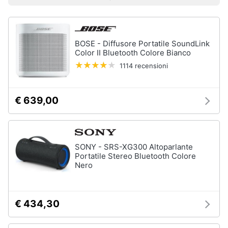
Prezzo più basso
Prezzo più alto
Valutazioni
Smart
Sport
home
outdoor
Mountain
bike
BOSE - Diffusore Portatile SoundLink
Videogiochi
Color II Bluetooth Colore Bianco
Bici
elettrica
1114 recensioni
Audio
Sci
e
musica
Borraccia
€ 639,00
Vedi
Clima
tutti
SONY - SRS-XG300 Altoparlante
Arredo
Portatile Stereo Bluetooth Colore
Nero
Sport
acquatici
Brico
e
Kayak
Giardinaggio
€ 434,30
Canne
da
pesca
Salute