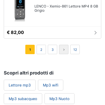
LENCO - Xemio-861 Lettore MP4 8 GB
Grigio
€ 82,00
1
2
3
12
Scopri altri prodotti di
Lettore mp3
Mp3 wifi
Mp3 subacqueo
Mp3 Nuoto