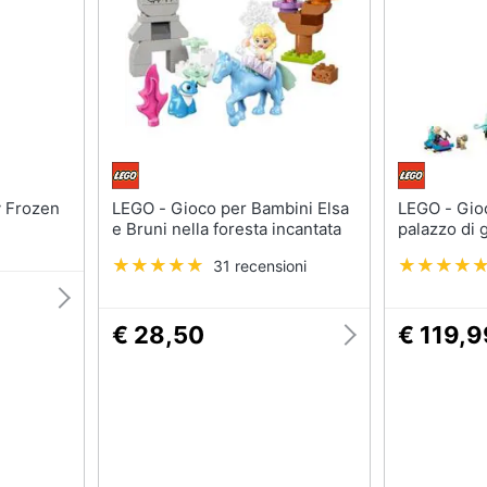
Giochi per Natale
Puzzle
Scacchi
Mappamondo
Bowling
Geomag
Carte pokemon
Mattoncini
Vedi tutti
Vedi tutti
LEGO - Gioco per Bambini Elsa
LEGO - Gioco per Bambini Il
e Bruni nella foresta incantata
palazzo di g
e armi
Mobilità e sport
31 recensioni
Monopattino elettrico
Bici elettrica
€ 28,50
€ 119,9
Skateboard
Bicicletta
Vedi tutti