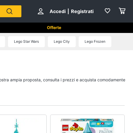
Accedi
|
Registrati
Offerte
Lego Star Wars
Lego City
Lego Frozen
Mattoncini e costruzioni
Lego
Geomag
a nostra ampia proposta, consulta i prezzi e acquista comodamente
Mattoncini
Chiodini gioco
Vedi tutti
eativi
Giochi prima infanzia