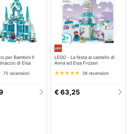
Bambola
Carillon
Peluche
Palestrina
Vedi tutti
LEGO - La festa al castello di
hiaccio di Elsa
Anna ed Elsa Frozen
75 recensioni
38 recensioni
9
€ 63,25