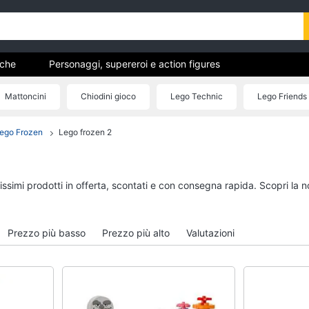
uche
Personaggi, supereroi e action figures
Mattoncini e costruzioni
Giochi da giardino e da spiaggia
Mattoncini
Chiodini gioco
Lego Technic
Lego Friends
hi educativi e creativi
Giochi prima infanzia
ego Frozen
Lego frozen 2
eluche
Mobilità e sport
Personaggi, supereroi e
Veicoli, cavalcabili e
action figures
radiocomandati
Thanos
Drone
tissimi prodotti in offerta, scontati e con consegna rapida. Scopri l
Peppa Pig
Macchinine
Harry Potter
Robot giocattolo
Spider-Man
Modellini
Prezzo più basso
Prezzo più alto
Valutazioni
Vedi tutti
Vedi tutti
 da
Giochi di società e da tavolo
Giochi educativi e cr