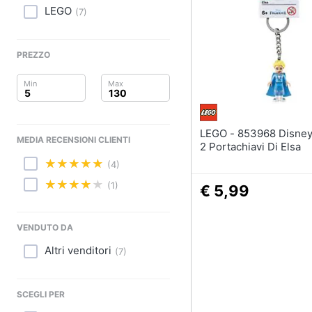
Clima
spiaggia
LEGO
(
7
)
Kayak
Arredo
Palloncini
PREZZO
Brico e Giardinaggio
Pallone da calcio
Palla da basket
Salute e igiene
Vedi tutti
Beauty
LEGO - 853968 Disney Frozen
MEDIA RECENSIONI CLIENTI
2 Portachiavi Di Elsa
Giocattoli
Giochi di imitazione 
(4)
giocattolo
(1)
Prima infanzia
€ 5,99
Nerf
Arco
Fotografia
VENDUTO DA
Freccette
Altri venditori
Casalinghi
Nerf fortnite
(
7
)
Vedi tutti
Abbigliamento
SCEGLI PER