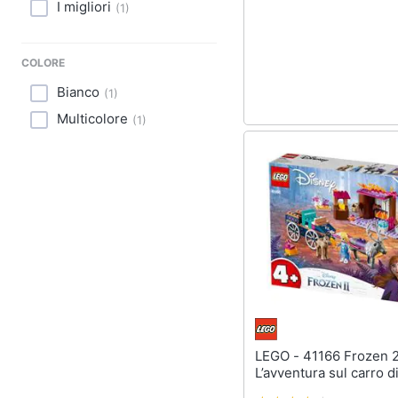
Sport
I migliori
(
1
)
Animali
COLORE
Motori
Bianco
(
1
)
Multicolore
(
1
)
Libri, cd e dvd
Festività e ricorrenze
Promozioni
LEGO - 41166 Frozen 2
L’avventura sul carro d