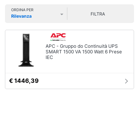
Smart
ORDINA PER
home
FILTRA
Rilevanza
Prezzo più basso
Prezzo più alto
Valutazioni
Videogiochi
Audio
APC - Gruppo do Continuità UPS
e
SMART 1500 VA 1500 Watt 6 Prese
musica
IEC
Clima
€ 1446,39
Arredo
Brico
e
Giardinaggio
Salute