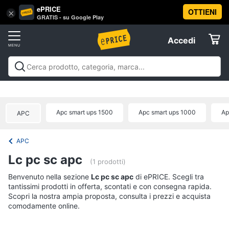
ePRICE
OTTIENI
Vai
×
Accedi
GRATIS - su Google Play
al
Registrati
menu
Accedi
Offerte
Offerte
Elettrodomestici
Apc smart ups 1500
Apc smart ups 1000
Ap
APC
Informatica
APC
Telefonia
Lc pc sc apc
(1 prodotti)
Tv
Benvenuto nella sezione
Lc pc sc apc
di ePRICE. Scegli tra
tantissimi prodotti in offerta, scontati e con consegna rapida.
e
Scopri la nostra ampia proposta, consulta i prezzi e acquista
Home
comodamente online.
Cinema