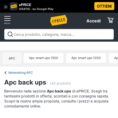
ePRICE
OTTIENI
Vai
×
Accedi
GRATIS - su Google Play
al
Registrati
menu
Accedi
Offerte
Offerte
Elettrodomestici
Apc smart ups 1500
Apc smart ups 1000
Ap
APC
Informatica
Networking APC
Telefonia
Apc back ups
(42 prodotti)
Tv
Benvenuto nella sezione
Apc back ups
di ePRICE. Scegli tra
tantissimi prodotti in offerta, scontati e con consegna rapida.
e
Scopri la nostra ampia proposta, consulta i prezzi e acquista
Home
comodamente online.
Cinema