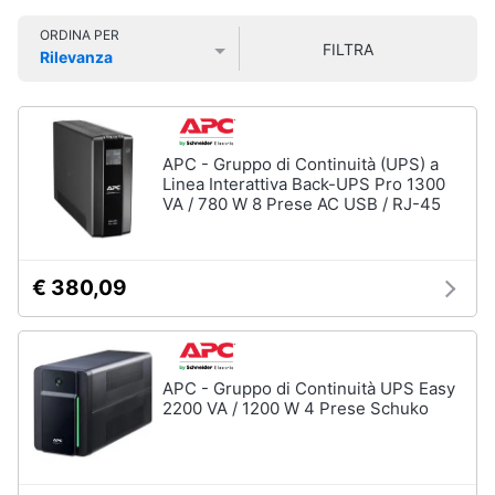
Smart
ORDINA PER
home
FILTRA
Rilevanza
Prezzo più basso
Prezzo più alto
Valutazioni
Videogiochi
Audio
APC - Gruppo di Continuità (UPS) a
e
Linea Interattiva Back-UPS Pro 1300
musica
VA / 780 W 8 Prese AC USB / RJ-45
Clima
€ 380,09
Arredo
Brico
APC - Gruppo di Continuità UPS Easy
e
2200 VA / 1200 W 4 Prese Schuko
Giardinaggio
Salute