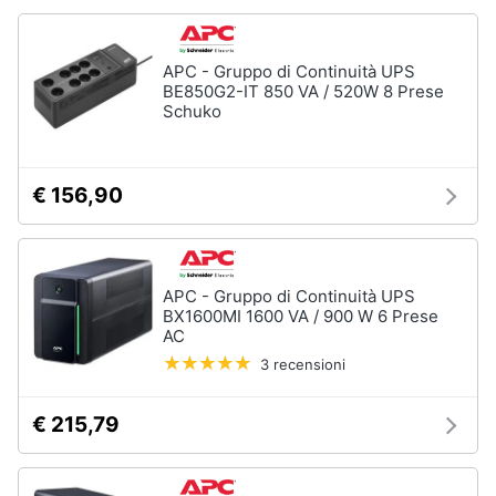
Animali
APC - Gruppo di Continuità UPS
BE850G2-IT 850 VA / 520W 8 Prese
Motori
Schuko
Libri,
cd
€ 156,90
e
dvd
Festività
APC - Gruppo di Continuità UPS
BX1600MI 1600 VA / 900 W 6 Prese
e
AC
ricorrenze
3 recensioni
Promozioni
€ 215,79
Servizi