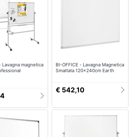
Bambola
Carillon
Peluche
Palestrina
Vedi tutti
ica
BI-OFFICE - Lavagna Magnetica
ofessional
Smaltata 120x240cm Earth
m
€ 542,10
54