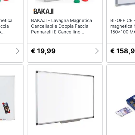
BAKAJI - Lavagna Magnetica
BI-OFFICE - pz. 1 Lavag
ccia
Cancellabile Doppia Faccia
magnetica N
o
Pennarelli E Cancellino
150x100 M
45x30.5cm
€ 19,99
€ 158,