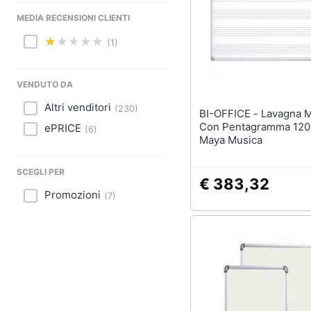
Sport
MEDIA RECENSIONI CLIENTI
Animali
(1)
Motori
VENDUTO DA
Libri, cd e dvd
Altri venditori
(
230
)
BI-OFFICE - Lavagna Magnetica
Festività e ricorrenze
Con Pentagramma 12
ePRICE
(
6
)
Maya Musica
Promozioni
SCEGLI PER
€ 383,32
Promozioni
(
7
)