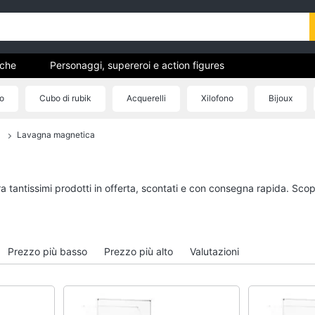
uche
Personaggi, supereroi e action figures
Mattoncini e costruzioni
Giochi da giardino e da spiaggia
o
Cubo di rubik
Acquerelli
Xilofono
Bijoux
hi educativi e creativi
Giochi prima infanzia
a
Lavagna magnetica
eluche
Mobilità e sport
Personaggi, supereroi e
Veicoli, cavalcabili e
action figures
radiocomandati
Thanos
Drone
a tantissimi prodotti in offerta, scontati e con consegna rapida. Scop
Peppa Pig
Macchinine
Harry Potter
Robot giocattolo
Spider-Man
Modellini
Prezzo più basso
Prezzo più alto
Valutazioni
Vedi tutti
Vedi tutti
 da
Giochi di società e da tavolo
Giochi educativi e cr