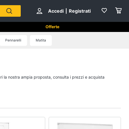
Accedi
|
Registrati
Offerte
Pennarelli
Matita
Mattoncini e costruzioni
Lego
Geomag
ri la nostra ampia proposta, consulta i prezzi e acquista
Mattoncini
Chiodini gioco
Vedi tutti
eativi
Giochi prima infanzia