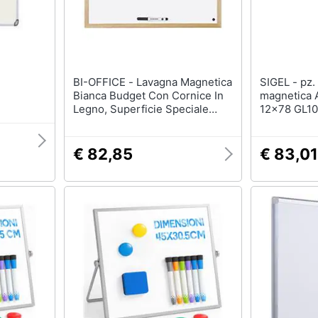
BI-OFFICE - Lavagna Magnetica
SIGEL - pz. 1 Lavagna
Bianca Budget Con Cornice In
magnetica 
Legno, Superficie Speciale
12x78 GL1
Cancellabile A Secco, 800 X
600 Mm
€ 82,85
€ 83,01