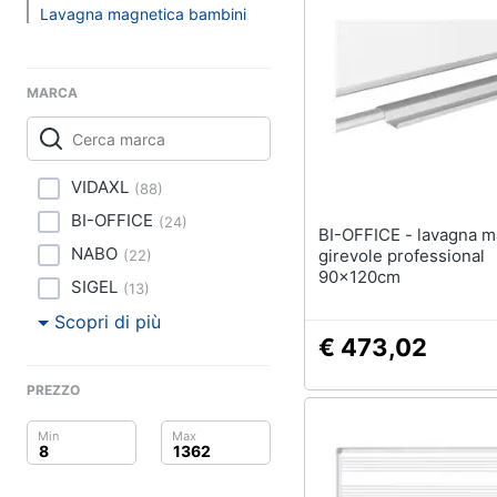
Clima
spiaggia
Lavagna magnetica bambini
Kayak
Arredo
Palloncini
MARCA
Brico e Giardinaggio
Pallone da calcio
Palla da basket
Salute e igiene
Vedi tutti
VIDAXL
(
88
)
Beauty
BI-OFFICE
(
24
)
BI-OFFICE - lavagna magnetica
Giocattoli
NABO
Giochi di imitazione 
girevole professional
(
22
)
giocattolo
90x120cm
SIGEL
(
13
)
Prima infanzia
Nerf
Scopri di più
Arco
€ 473,02
Fotografia
Freccette
PREZZO
Casalinghi
Nerf fortnite
Vedi tutti
Abbigliamento