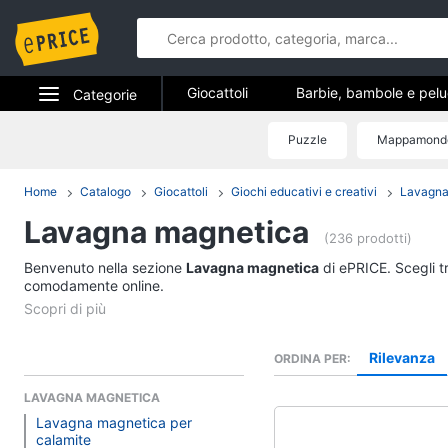
Giocattoli
Barbie, bambole e pel
Categorie
Veicoli, cavalcabili e radiocomandati
Elettrodomestici
Puzzle
Mappamond
Giocattoli
Giochi di società e da tavolo
Gioc
Informatica
Home
Catalogo
Giocattoli
Giochi educativi e creativi
Lavagn
Giochi di imitazione e armi giocattolo
Barbie, bambole e p
Lavagna magnetica
Telefonia
Barbie
(236 prodotti)
Principesse Disney
Benvenuto nella sezione
Tv e Home Cinema
Lavagna magnetica
di ePRICE. Scegli tr
Bambola
comodamente online.
Smart home
Bambole Reborn
Vedi tutti
Videogiochi
Rilevanza
ORDINA PER
LAVAGNA MAGNETICA
Audio e musica
Lavagna magnetica per
Giochi da giardino e
calamite