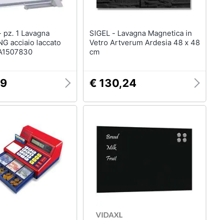
na
SIGEL - Lavagna Magnetica in
G acciaio laccato
Vetro Artverum Ardesia 48 x 48
A1507830
cm
99
€ 130,24