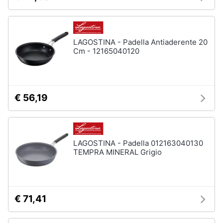
Vedi
Animali
tutti
LAGOSTINA - Padella Antiaderente 20
Motori
Cm - 12165040120
In
bagno
Libri,
cd
Portabiancheria
e
€ 56,19
Porta
dvd
asciugamani
Asciugamani
Festività
Asciugamani
e
LAGOSTINA - Padella 012163040130
elettrici
TEMPRA MINERAL Grigio
ricorrenze
Vedi
tutti
Promozioni
€ 71,41
Servizi