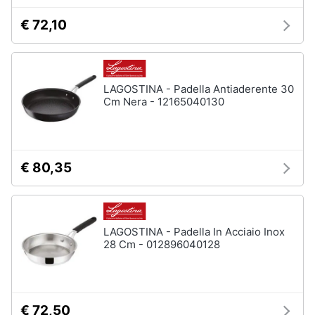
stirare
e
€ 72,10
igiene
Scopa
Vaporella
Beauty
Ferri
da
LAGOSTINA - Padella Antiaderente 30
stiro
Giocattoli
Cm Nera - 12165040130
Stendibiancheria
Prima
Vedi
tutti
infanzia
€ 80,35
Fotografia
A
tavola
Casalinghi
LAGOSTINA - Padella In Acciaio Inox
28 Cm - 012896040128
Posate
Coltelli
Abbigliamento
Piatti
Sport
Bicchieri
€ 72,50