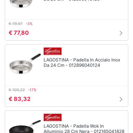
€ 79,97
-3%
€ 77,80
LAGOSTINA - Padella In Acciaio Inox
Da 24 Cm - 012896040124
€ 100,22
-17%
€ 83,32
LAGOSTINA - Padella Wok In
Alluminio 28 Cm Nera - 012165041828