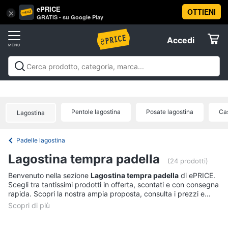
ePRICE
OTTIENI
Vai
×
Accedi
GRATIS - su Google Play
al
Registrati
menu
Accedi
Casalinghi
Offerte
In
Casalinghi
In cucina
Tutto in ordine
Pulire lavare e
cucina
Elettrodomestici
stirare
A tavola
In bagno
Offerte
Friggitrice
Pentole lagostina
Posate lagostina
Cas
ad
Lagostina
Informatica
aria
Bilancia
Padelle lagostina
da
Telefonia
cucina
Lagostina tempra padella
(24 prodotti)
Pentola
Tv
Benvenuto nella sezione
Lagostina tempra padella
di ePRICE.
a
Scegli tra tantissimi prodotti in offerta, scontati e con consegna
pressione
e
rapida. Scopri la nostra ampia proposta, consulta i prezzi e
Home
Montalatte
acquista comodamente online.
Cinema
elettrico