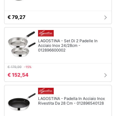
€ 79,27
LAGOSTINA - Set Di 2 Padelle In
Acciaio Inox 24/28cm -
012896600002
€ 179,99
-15%
€ 152,54
LAGOSTINA - Padella In Acciaio Inox
Rivestita Da 28 Cm - 012896540128