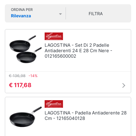
Vedi
Smart
tutti
ORDINA PER
home
FILTRA
Rilevanza
Prezzo più basso
Prezzo più alto
Valutazioni
Videogiochi
Tutto
in
ordine
Audio
LAGOSTINA - Set Di 2 Padelle
e
Cestino
Antiaderenti 24 E 28 Cm Nere -
musica
012165600002
Portabiancheria
Scolapiatti
Clima
€ 136,98
-14%
Pattumiera
differenziata
€ 117,68
Arredo
Vedi
tutti
Brico
e
LAGOSTINA - Padella Antiaderente 28
Giardinaggio
Cm - 12165040128
Pulire
lavare
Salute
e