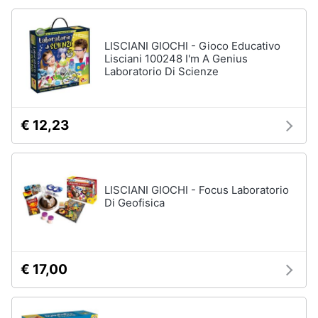
Chiodini
gioco
Animali
Vedi
LISCIANI GIOCHI - Gioco Educativo
tutti
Lisciani 100248 I'm A Genius
Motori
Laboratorio Di Scienze
Libri,
Giochi
cd
€ 12,23
da
e
giardino
dvd
e
da
spiaggia
Festività
LISCIANI GIOCHI - Focus Laboratorio
Kayak
Di Geofisica
e
Palloncini
ricorrenze
Pallone
da
Promozioni
calcio
€ 17,00
Palla
Servizi
da
basket