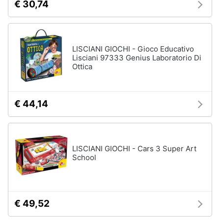
€ 30,74
Vedi
tutti
LISCIANI GIOCHI - Gioco Educativo
Lisciani 97333 Genius Laboratorio Di
Mobilità
Ottica
e
sport
Monopattino
elettrico
€ 44,14
Bici
elettrica
Skateboard
LISCIANI GIOCHI - Cars 3 Super Art
Bicicletta
School
Vedi
tutti
€ 49,52