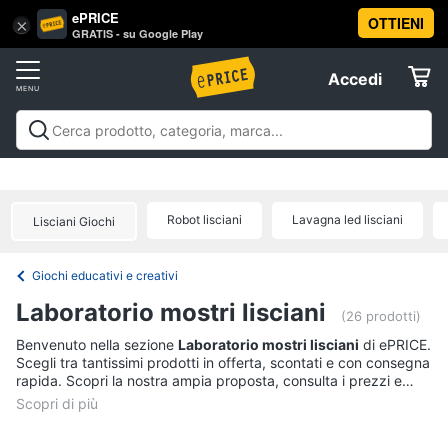
ePRICE
OTTIENI
Vai
×
Accedi
GRATIS - su Google Play
al
Registrati
menu
Accedi
Giocattoli
Offerte
Barbie,
Giocattoli
Barbie, bambole e peluche
Personaggi,
bambole
Elettrodomestici
supereroi e action figures
Veicoli, cavalcabili e
e
radiocomandati
Mattoncini e costruzioni
Giochi da
peluche
Robot lisciani
Lavagna led lisciani
Lisciani Giochi
giardino e da spiaggia
Giochi di società e da
Informatica
Barbie
tavolo
Giochi educativi e creativi
Giochi prima
infanzia
Giochi di imitazione e armi giocattolo
Mobilità
Principesse
Giochi educativi e creativi
Disney
e sport
Offerte
Telefonia
Laboratorio mostri lisciani
Bambola
(26 prodotti)
Bambole
Tv
Benvenuto nella sezione
Laboratorio mostri lisciani
di ePRICE.
Reborn
Scegli tra tantissimi prodotti in offerta, scontati e con consegna
e
rapida. Scopri la nostra ampia proposta, consulta i prezzi e
Home
Vedi
acquista comodamente online.
Cinema
tutti