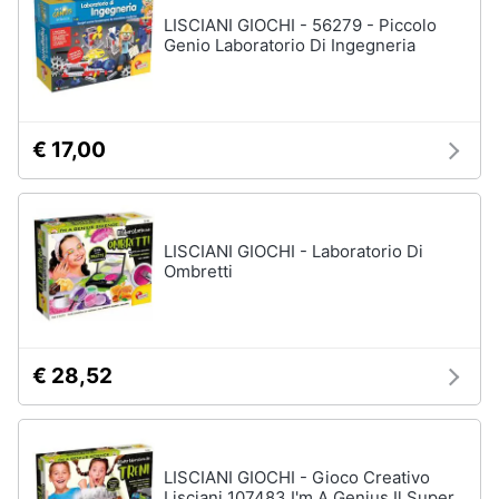
Assistenza
Vedi
LISCIANI GIOCHI - 56279 - Piccolo
clienti
tutti
Genio Laboratorio Di Ingegneria
Esci
Giochi
€ 17,00
di
società
e
da
tavolo
LISCIANI GIOCHI - Laboratorio Di
Giochi
Ombretti
per
Natale
Scacchi
Bowling
€ 28,52
Carte
pokemon
Vedi
LISCIANI GIOCHI - Gioco Creativo
tutti
Lisciani 107483 I'm A Genius Il Super