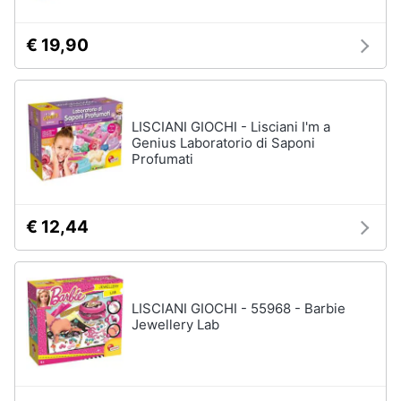
Carillon
Peluche
€ 19,90
Palestrina
Vedi
tutti
LISCIANI GIOCHI - Lisciani I'm a
Genius Laboratorio di Saponi
Profumati
Giochi
di
imitazione
€ 12,44
e
armi
giocattolo
Nerf
LISCIANI GIOCHI - 55968 - Barbie
Arco
Jewellery Lab
Freccette
Nerf
fortnite