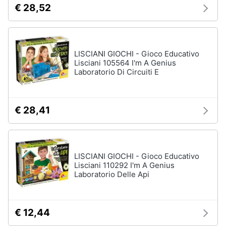
e
€ 28,52
e
radiocomandati
igiene
Drone
Macchinine
Beauty
LISCIANI GIOCHI - Gioco Educativo
Robot
Lisciani 105564 I'm A Genius
giocattolo
Laboratorio Di Circuiti E
Giocattoli
Modellini
Prima
Vedi
€ 28,41
tutti
infanzia
Fotografia
Mattoncini
LISCIANI GIOCHI - Gioco Educativo
e
Casalinghi
Lisciani 110292 I'm A Genius
costruzioni
Laboratorio Delle Api
Lego
Abbigliamento
Geomag
€ 12,44
Mattoncini
Sport