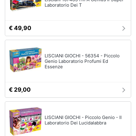
Laboratorio Dei T
Giochi
educativi
€ 49,90
e
creativi
Puzzle
Mappamondo
LISCIANI GIOCHI - 56354 - Piccolo
Genio Laboratorio Profumi Ed
Geomag
Essenze
Mattoncini
Vedi
tutti
€ 29,00
Giochi
LISCIANI GIOCHI - Piccolo Genio - Il
prima
Laboratorio Dei Lucidalabbra
infanzia
Bambola