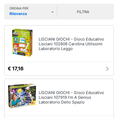
Smart
ORDINA PER
home
FILTRA
Personaggi,
Rilevanza
supereroi
Prezzo più basso
Prezzo più alto
Valutazioni
e
Videogiochi
action
figures
Audio
LISCIANI GIOCHI - Gioco Educativo
Thanos
e
Lisciani 102808 Carotina Utilissimi
Peppa
musica
Laboratorio Leggo
Pig
Harry
Clima
Potter
€ 17,16
Spider-
Man
Arredo
Vedi
tutti
Brico
LISCIANI GIOCHI - Gioco Educativo
e
Lisciani 107919 I'm A Genius
Laboratorio Dello Spazio
Giardinaggio
Veicoli,
Salute
cavalcabili