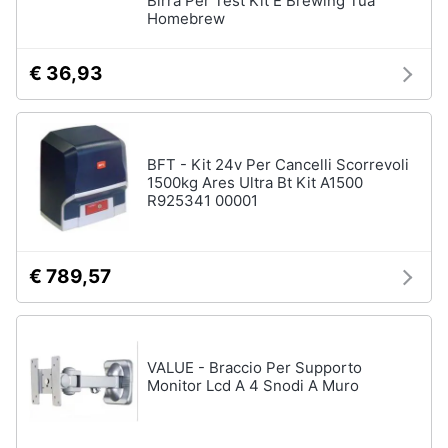
Birra Per Test Kit E Brewing Tua
Homebrew
€ 36,93
BFT - Kit 24v Per Cancelli Scorrevoli
1500kg Ares Ultra Bt Kit A1500
R925341 00001
€ 789,57
VALUE - Braccio Per Supporto
Monitor Lcd A 4 Snodi A Muro