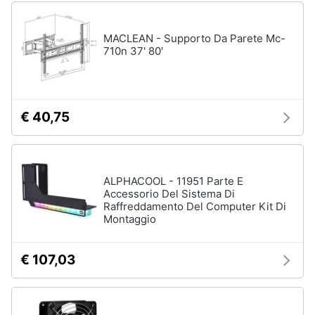
Assistenza
clienti
Campeggio
MACLEAN - Supporto Da Parete Mc-
Barbecue
710n 37' 80'
Esci
Borraccia
Torcia
Borraccia
€ 40,75
termica
Vedi
tutti
ALPHACOOL - 11951 Parte E
Accessorio Del Sistema Di
Raffreddamento Del Computer Kit Di
Montaggio
€ 107,03