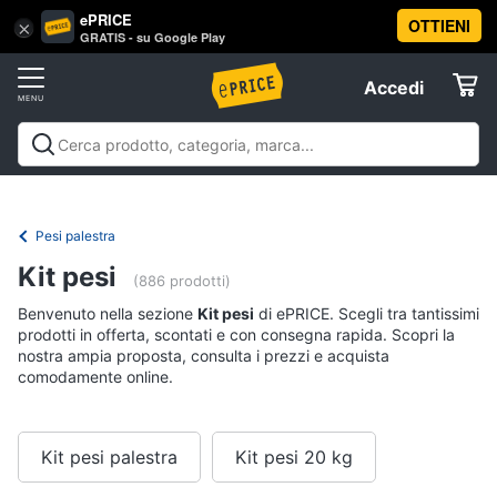
ePRICE
OTTIENI
Vai
×
Accedi
GRATIS - su Google Play
al
Registrati
menu
Accedi
Sport
Offerte
Abbigliamento
Sport
Abbigliamento sportivo
Sport outdoor
Sport
sportivo
Elettrodomestici
acquatici
Sport di squadra
Fitness e
T-
palestra
Campeggio
Offerte
Pesi palestra
shirt
Informatica
Kit pesi
Felpa
(886 prodotti)
Tuta
Benvenuto nella sezione
Kit pesi
di ePRICE. Scegli tra tantissimi
Telefonia
prodotti in offerta, scontati e con consegna rapida. Scopri la
Scarpe
nostra ampia proposta, consulta i prezzi e acquista
nike
comodamente online.
Tv
Vedi
e
tutti
Home
Cinema
Kit pesi palestra
Kit pesi 20 kg