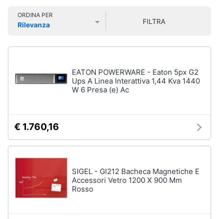
Smart
Sport
ORDINA PER
home
outdoor
FILTRA
Rilevanza
Mountain
Prezzo più basso
Prezzo più alto
Valutazioni
bike
Videogiochi
Bici
elettrica
Audio
EATON POWERWARE - Eaton 5px G2
Sci
e
Ups A Linea Interattiva 1,44 Kva 1440
W 6 Presa (e) Ac
musica
Borraccia
Vedi
Clima
tutti
€ 1.760,16
Arredo
Sport
acquatici
Brico
SIGEL - Gl212 Bacheca Magnetiche E
e
Accessori Vetro 1200 X 900 Mm
Kayak
Rosso
Giardinaggio
Canne
da
pesca
Salute