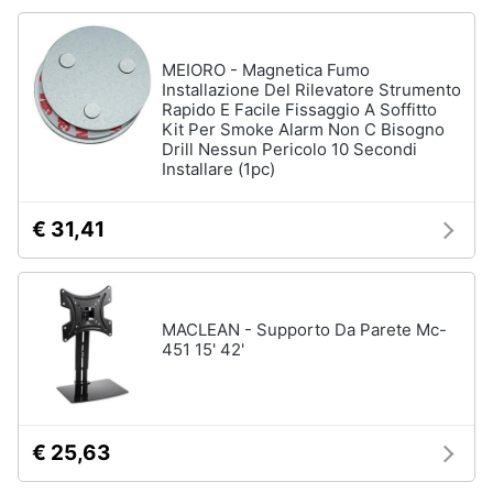
Vedi
Animali
tutti
MEIORO - Magnetica Fumo
Installazione Del Rilevatore Strumento
Motori
Rapido E Facile Fissaggio A Soffitto
Kit Per Smoke Alarm Non C Bisogno
Fitness
Drill Nessun Pericolo 10 Secondi
e
Libri,
Installare (1pc)
palestra
cd
e
Tapis
€ 31,41
roulant
dvd
Cronometro
Tapis
Festività
roulant
e
MACLEAN - Supporto Da Parete Mc-
elettrico
ricorrenze
451 15' 42'
Magnesio
supremo
Promozioni
Vedi
tutti
€ 25,63
Servizi