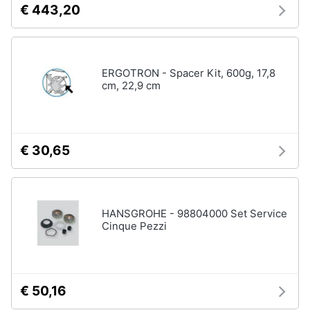
€ 443,20
Salvagente
e
igiene
Canoa
Vedi
Beauty
tutti
ERGOTRON - Spacer Kit, 600g, 17,8
cm, 22,9 cm
Giocattoli
Sport
Prima
di
€ 30,65
squadra
infanzia
Scarpe
da
Fotografia
calcio
HANSGROHE - 98804000 Set Service
Pallone
Cinque Pezzi
da
Casalinghi
calcio
Palla
Abbigliamento
da
basket
€ 50,16
Sport
Palla