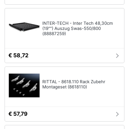
INTER-TECH - Inter Tech 48,30cm
(19"") Auszug Swas-550/800
(88887259)
€ 58,72
RITTAL - 8618.110 Rack Zubehr
Montageset (8618110)
€ 57,79