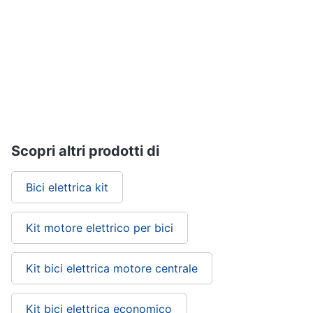
Giochi
educativi
e
creativi
Puzzle
Mappamondo
Geomag
Scopri altri prodotti di
Mattoncini
Bici elettrica kit
Vedi
tutti
Kit motore elettrico per bici
Giochi
Kit bici elettrica motore centrale
prima
infanzia
Bambola
Kit bici elettrica economico