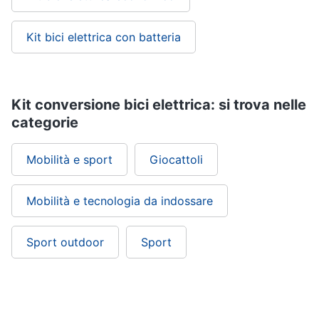
Carillon
Peluche
Kit bici elettrica con batteria
Palestrina
Vedi
tutti
Kit conversione bici elettrica: si trova nelle
categorie
Giochi
Mobilità e sport
Giocattoli
di
imitazione
e
Mobilità e tecnologia da indossare
armi
giocattolo
Nerf
Sport outdoor
Sport
Arco
Freccette
Nerf
fortnite