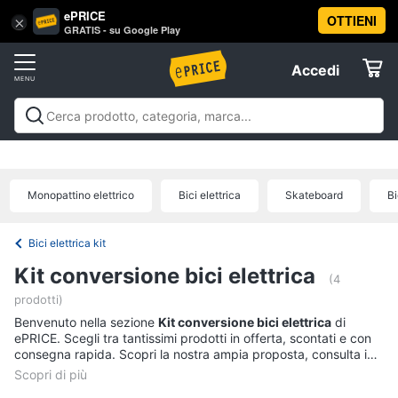
ePRICE
OTTIENI
Vai
×
Accedi
GRATIS - su Google Play
al
Registrati
menu
Accedi
Giocattoli
Offerte
Barbie,
Giocattoli
Barbie, bambole e peluche
Personaggi,
bambole
Elettrodomestici
supereroi e action figures
Veicoli, cavalcabili e
e
radiocomandati
Mattoncini e costruzioni
Giochi da
peluche
Monopattino elettrico
Bici elettrica
Skateboard
Bi
giardino e da spiaggia
Giochi di società e da
Informatica
Barbie
tavolo
Giochi educativi e creativi
Giochi prima
infanzia
Giochi di imitazione e armi giocattolo
Mobilità
Principesse
Bici elettrica kit
Disney
e sport
Offerte
Telefonia
Kit conversione bici elettrica
Bambola
(4
prodotti)
Bambole
Tv
Reborn
Benvenuto nella sezione
Kit conversione bici elettrica
di
e
ePRICE. Scegli tra tantissimi prodotti in offerta, scontati e con
Home
Vedi
consegna rapida. Scopri la nostra ampia proposta, consulta i
Cinema
tutti
prezzi e acquista comodamente online.