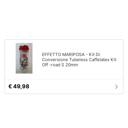
Chiodini
gioco
Animali
Vedi
tutti
Motori
Libri,
Giochi
cd
da
EFFETTO MARIPOSA - Kit Di
e
giardino
Conversione Tubeless Caffelatex Kit
dvd
e
Off -road S 20mm
da
spiaggia
Festività
Kayak
e
€ 49,98
Palloncini
ricorrenze
Pallone
da
Promozioni
calcio
Palla
Servizi
da
basket