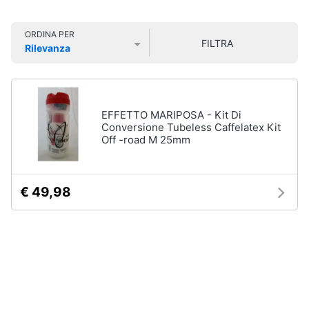
Smart
home
ORDINA PER
Personaggi,
FILTRA
supereroi
Rilevanza
e
Videogiochi
Prezzo più basso
Prezzo più alto
Valutazioni
action
figures
Audio
Thanos
e
EFFETTO MARIPOSA - Kit Di
Peppa
musica
Conversione Tubeless Caffelatex Kit
Pig
Off -road M 25mm
Harry
Clima
Potter
Spider-
€ 49,98
Man
Arredo
Vedi
tutti
Brico
e
Giardinaggio
Veicoli,
Salute
cavalcabili