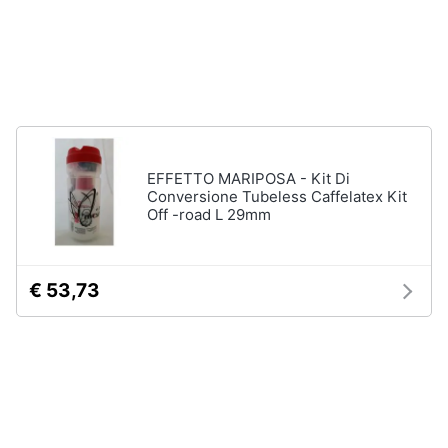
e
e
radiocomandati
igiene
Drone
Macchinine
Beauty
Robot
giocattolo
Giocattoli
Modellini
EFFETTO MARIPOSA - Kit Di
Conversione Tubeless Caffelatex Kit
Prima
Vedi
Off -road L 29mm
tutti
infanzia
Fotografia
€ 53,73
Mattoncini
e
Casalinghi
costruzioni
Lego
Abbigliamento
Geomag
Mattoncini
Sport