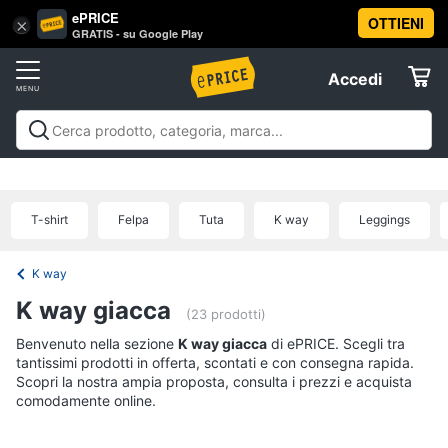
ePRICE
OTTIENI
Vai
×
Accedi
GRATIS - su Google Play
al
Registrati
menu
Accedi
Sport
Offerte
Abbigliamento
Sport
Abbigliamento sportivo
Sport outdoor
Sport
sportivo
Elettrodomestici
acquatici
Sport di squadra
Fitness e
T-
palestra
Campeggio
Offerte
T-shirt
Felpa
Tuta
K way
Leggings
shirt
Informatica
Felpa
K way
Tuta
Telefonia
K way giacca
Scarpe
(23 prodotti)
nike
Benvenuto nella sezione
Tv
K way giacca
di ePRICE. Scegli tra
tantissimi prodotti in offerta, scontati e con consegna rapida.
Vedi
e
tutti
Scopri la nostra ampia proposta, consulta i prezzi e acquista
Home
comodamente online.
Cinema