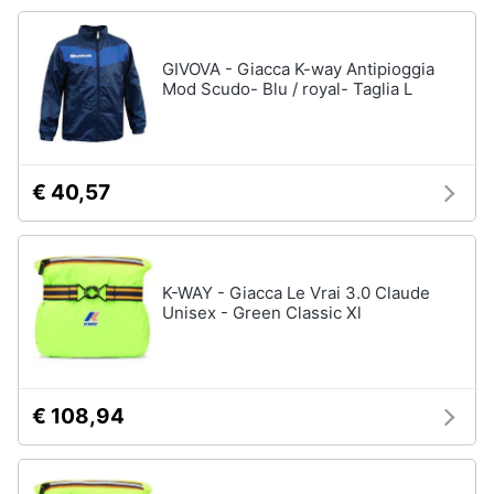
Vedi
Animali
tutti
GIVOVA - Giacca K-way Antipioggia
Mod Scudo- Blu / royal- Taglia L
Motori
Fitness
e
Libri,
palestra
cd
€ 40,57
e
Tapis
roulant
dvd
Cronometro
K-WAY - Giacca Le Vrai 3.0 Claude
Tapis
Festività
roulant
Unisex - Green Classic Xl
e
elettrico
ricorrenze
Magnesio
supremo
Promozioni
€ 108,94
Vedi
tutti
Servizi