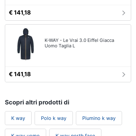
€ 141,18
K-WAY - Le Vrai 3.0 Eiffel Giacca
Uomo Taglia L
€ 141,18
Scopri altri prodotti di
K way
Polo k way
Piumino k way
K way uomo
K way north face