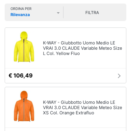
Smart
Sport
ORDINA PER
home
outdoor
FILTRA
Rilevanza
Mountain
Prezzo più basso
Prezzo più alto
Valutazioni
bike
Videogiochi
Bici
elettrica
Audio
K-WAY - Giubbotto Uomo Medio LE
Sci
e
VRAI 3.0 CLAUDE Variable Meteo Size
L Col. Yellow Fluo
musica
Borraccia
Vedi
Clima
tutti
€ 106,49
Arredo
Sport
acquatici
Brico
K-WAY - Giubbotto Uomo Medio LE
e
VRAI 3.0 CLAUDE Variable Meteo Size
Kayak
XS Col. Orange Extrafluo
Giardinaggio
Canne
da
pesca
Salute