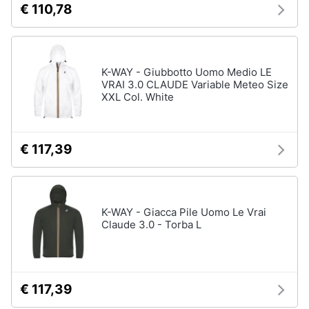
€ 110,78
Salvagente
e
igiene
Canoa
Vedi
Beauty
tutti
K-WAY - Giubbotto Uomo Medio LE
VRAI 3.0 CLAUDE Variable Meteo Size
XXL Col. White
Giocattoli
Sport
Prima
di
€ 117,39
squadra
infanzia
Scarpe
da
Fotografia
calcio
K-WAY - Giacca Pile Uomo Le Vrai
Pallone
Claude 3.0 - Torba L
da
Casalinghi
calcio
Palla
Abbigliamento
da
basket
€ 117,39
Sport
Palla