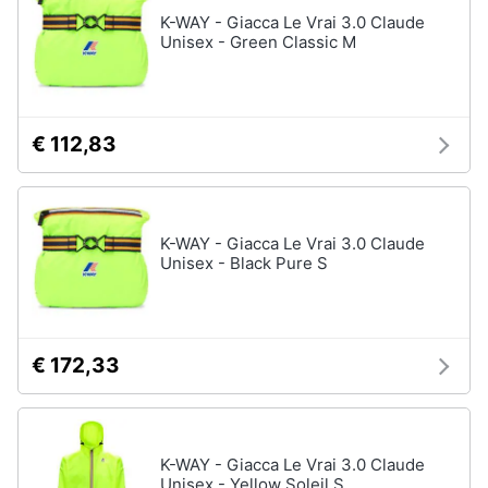
Assistenza
K-WAY - Giacca Le Vrai 3.0 Claude
clienti
Campeggio
Unisex - Green Classic M
Barbecue
Esci
Borraccia
Torcia
€ 112,83
Borraccia
termica
Vedi
K-WAY - Giacca Le Vrai 3.0 Claude
tutti
Unisex - Black Pure S
€ 172,33
K-WAY - Giacca Le Vrai 3.0 Claude
Unisex - Yellow Soleil S