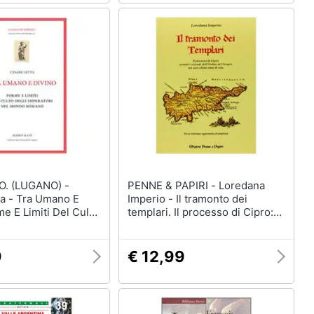
O. (LUGANO) -
PENNE & PAPIRI - Loredana
ta - Tra Umano E
Imperio - Il tramonto dei
me E Limiti Del Culto
templari. Il processo di Cipro:
ratori Nel Mondo
uomini e vicende dell'ordine
nei suoi ultimi anni di vita
9
€ 12,99