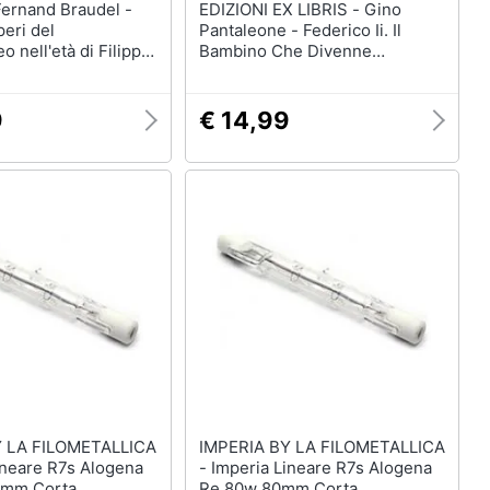
EDIZIONI EX LIBRIS - Gino
peri del
Pantaleone - Federico Ii. Il
o nell'età di Filippo
Bambino Che Divenne
Imperatore
9
€ 14,99
Y LA FILOMETALLICA
IMPERIA BY LA FILOMETALLICA
- Imperia Lineare R7s Alogena
0mm Corta
Re 80w 80mm Corta