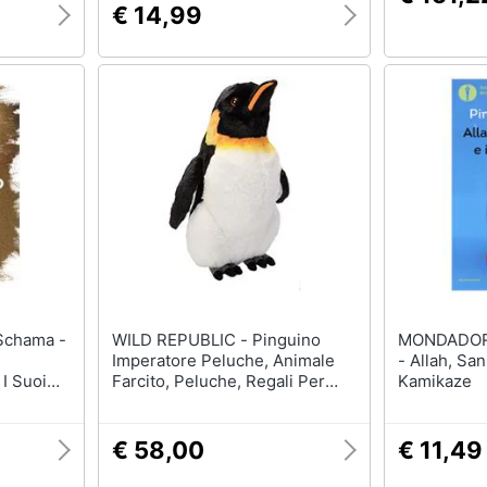
€ 14,99
WILD REPUBLIC - Pinguino
MONDADORI - Pino Imp
Imperatore Peluche, Animale
- Allah, Sa
 I Suoi
Farcito, Peluche, Regali Per
Kamikaze
Bambini, Coccoloni 12 Pollici
€ 58,00
€ 11,49