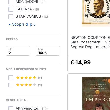
Clima
Portabiancheria
MONDADORI
(
26
)
Porta asciugamani
LATERZA
(
16
)
Arredo
Asciugamani
STAR COMICS
(
16
)
Asciugamani elettrici
Brico e Giardinaggio
Scopri di più
Vedi tutti
Salute e igiene
NEWTON COMPTON ED
PREZZO
Sara Prossomariti - Vit
Beauty
Segreta Degli Imperato
Romani. Dalla Musica 
Giocattoli
Nerone Alle Monete D
Bordelli Di Tiberio: Abi
€ 14,99
Passioni E Vizi Dei Gra
Prima infanzia
MEDIA RECENSIONI CLIENTI
Sovrani Di Roma
Fotografia
(5)
(2)
Casalinghi
Abbigliamento
VENDUTO DA
Altri venditori
(
110
)