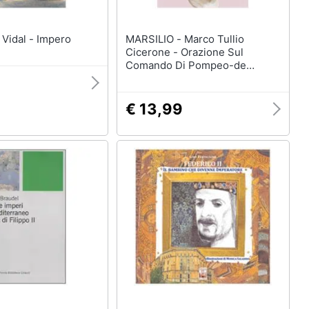
 Gore Vidal - Impero
MARSILIO - Marco Tullio
Cicerone - Orazione Sul
Comando Di Pompeo-de
Imperio Cn. Pompei. Testo
Latino A Fronte. Ediz. Bilingue
€ 13,99