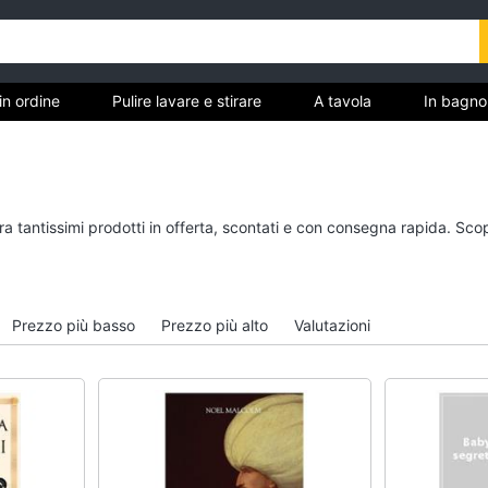
in ordine
Pulire lavare e stirare
A tavola
In bagno
Tutto in ordine
Pulire lavare e stirar
ra tantissimi prodotti in offerta, scontati e con consegna rapida. Sco
Cestino
Scopa
Portabiancheria
Vaporella
Scolapiatti
Ferri da stiro
Prezzo più basso
Prezzo più alto
Valutazioni
Pattumiera differenziata
Stendibiancheria
Vedi tutti
Vedi tutti