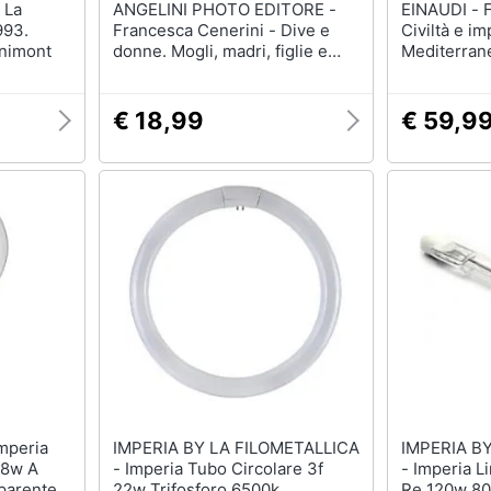
ANGELINI PHOTO EDITORE -
EINAUDI - Fernand Braudel -
993.
Francesca Cenerini - Dive e
Civiltà e im
Enimont
donne. Mogli, madri, figlie e
Mediterrane
sorelle degli imperatori romani
II
da Augusto a Commodo
€ 18,99
€ 59,9
IMPERIA BY LA FILOMETALLICA
IMPERIA B
 8w A
- Imperia Tubo Circolare 3f
- Imperia Lineare R7s Alogena
sparente
22w Trifosforo 6500k
Re 120w 8