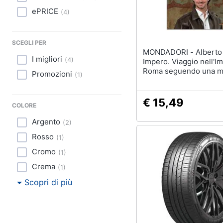
Sport
ePRICE
(
4
)
Animali
SCEGLI PER
Motori
MONDADORI - Alberto Angela -
I migliori
(
4
)
Impero. Viaggio nell'I
Libri, cd e dvd
Roma seguendo una m
Promozioni
(
1
)
Festività e ricorrenze
€ 15,49
COLORE
Promozioni
Argento
(
2
)
Rosso
(
1
)
Cromo
(
1
)
Crema
(
1
)
Scopri di più