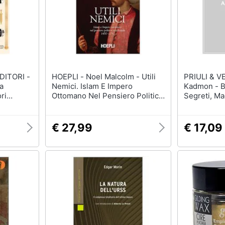
ITORI -
HOEPLI - Noel Malcolm - Utili
PRIULI & VER
a
Nemici. Islam E Impero
Kadmon - B
ri
Ottomano Nel Pensiero Politico
Segreti, Ma
Di
Occidentale 1450-1750
Origini, Stor
ei
Deviazioni 
tudini,
Esoterici
€ 27,99
€ 17,09
ndi