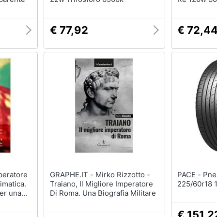
€ 77,92
€ 72,4
GRAPHE.IT - Mirko Rizzotto -
PACE - Pneumatico Impero
limatica.
Traiano, Il Migliore Imperatore
225/60r18 1
per una
Di Roma. Una Biografia Militare
dal basso
€ 151,2