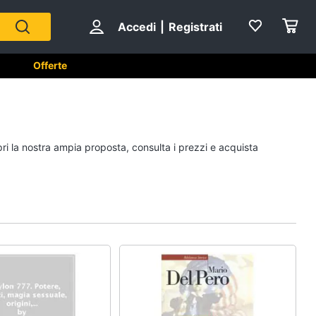
Accedi
|
Registrati
Offerte
e
A tavola
pri la nostra ampia proposta, consulta i prezzi e acquista
Posate
Coltelli
Piatti
Bicchieri
Vedi tutti