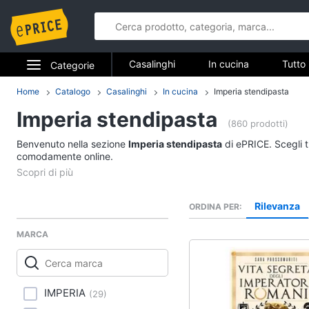
Casalinghi
In cucina
Tutto 
Categorie
Elettrodomestici
Home
Catalogo
Casalinghi
In cucina
Imperia stendipasta
Casalinghi
Imperia stendipasta
Informatica
(860 prodotti)
In cucina
Benvenuto nella sezione
Imperia stendipasta
di ePRICE. Scegli t
Telefonia
comodamente online.
Friggitrice ad aria
Bilancia da cucina
Tv e Home Cinema
Pentola a pressione
Rilevanza
ORDINA PER
Smart home
Montalatte elettrico
MARCA
Vedi tutti
Videogiochi
Audio e musica
In bagno
IMPERIA
(
29
)