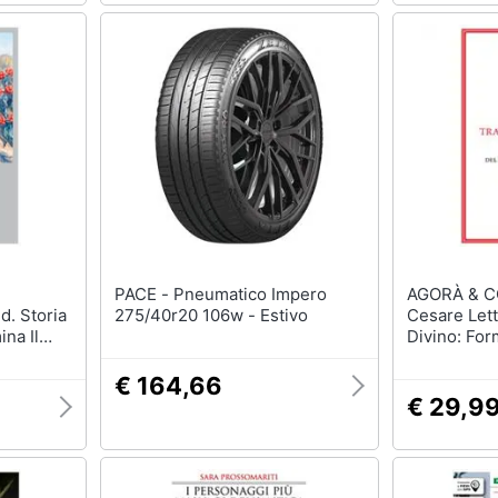
PACE - Pneumatico Impero
AGORÀ & C
d. Storia
275/40r20 106w - Estivo
Cesare Let
na Il
Divino: For
Degli Impe
Romano
€ 164,66
€ 29,9