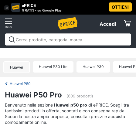
ePRICE
OTTIENI
Vai
×
Accedi
GRATIS - su Google Play
al
Registrati
menu
Accedi
Telefonia
Offerte
Smartphone
Telefonia
Smartphone e Cellulari
Tecnologia da
e
Elettrodomestici
indossare
Accessori per Smartphone e
Cellulari
Cellulari
Telefonia fissa
Offerte
Huawei P30 Lite
Huawei P30
Huawei P
Samsung
Huawei
Informatica
Galaxy
S26
Huawei P50
iPhone
Telefonia
Huawei P50 Pro
iPhone
(609 prodotti)
17
Tv
Benvenuto nella sezione
Huawei p50 pro
di ePRICE. Scegli tra
Pro
Max
tantissimi prodotti in offerta, scontati e con consegna rapida.
e
Scopri la nostra ampia proposta, consulta i prezzi e acquista
Home
iPhone
comodamente online.
Cinema
17
Pro