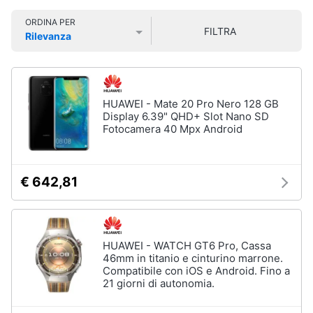
Smart
Vedi
ORDINA PER
home
tutti
FILTRA
Rilevanza
Prezzo più basso
Prezzo più alto
Valutazioni
Videogiochi
Tecnologia
da
Audio
HUAWEI - Mate 20 Pro Nero 128 GB
indossare
e
Display 6.39" QHD+ Slot Nano SD
Apple
musica
Fotocamera 40 Mpx Android
Watch
Smartwatch
Clima
Apple
€ 642,81
Watch
Series
Arredo
10
Apple
Brico
HUAWEI - WATCH GT6 Pro, Cassa
Watch
e
46mm in titanio e cinturino marrone.
Ultra​
Compatibile con iOS e Android. Fino a
Giardinaggio
21 giorni di autonomia.
Vedi
tutti
Salute