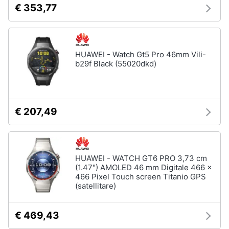
€ 353,77
e
igiene
Accessori
per
Beauty
Smartphone
HUAWEI - Watch Gt5 Pro 46mm Vili-
e
b29f Black (55020dkd)
Cellulari
Giocattoli
Airpods
Cuffie
Prima
bluetooth
€ 207,49
infanzia
Power
bank
Fotografia
Auricolari
bluetooth
HUAWEI - WATCH GT6 PRO 3,73 cm
Casalinghi
(1.47") AMOLED 46 mm Digitale 466 x
Vedi
466 Pixel Touch screen Titanio GPS
tutti
(satellitare)
Abbigliamento
€ 469,43
Sport
Telefonia