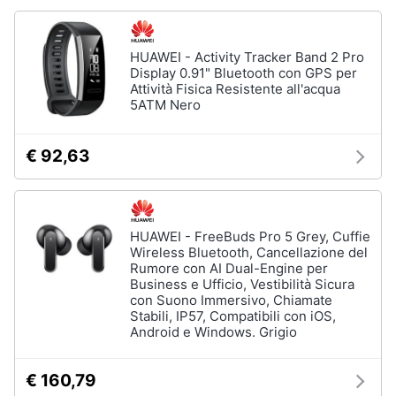
fissa
Telefono
Animali
HUAWEI - Activity Tracker Band 2 Pro
Fax
Display 0.91" Bluetooth con GPS per
Cordless
Motori
Attività Fisica Resistente all'acqua
5ATM Nero
Telefono
Brondi
Libri,
cd
€ 92,63
Vedi
e
tutti
dvd
Festività
HUAWEI - FreeBuds Pro 5 Grey, Cuffie
Wireless Bluetooth, Cancellazione del
e
Rumore con AI Dual-Engine per
ricorrenze
Business e Ufficio, Vestibilità Sicura
con Suono Immersivo, Chiamate
Stabili, IP57, Compatibili con iOS,
Promozioni
Android e Windows. Grigio
Servizi
€ 160,79