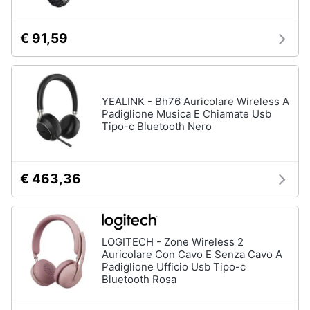
Gioielli
€ 91,59
Anelli
Orecchini
Cavigliera
YEALINK - Bh76 Auricolare Wireless A
Padiglione Musica E Chiamate Usb
Collane
Tipo-c Bluetooth Nero
Vedi
tutti
€ 463,36
LOGITECH - Zone Wireless 2
Auricolare Con Cavo E Senza Cavo A
Padiglione Ufficio Usb Tipo-c
Bluetooth Rosa