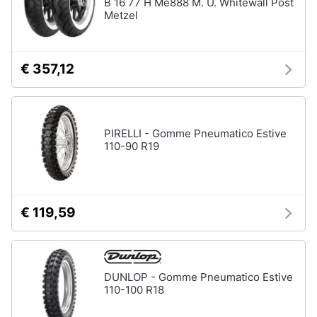
B 16 77 H Me888 M. U. Whitewall Post
Assistenza
Metzel
Tuta
clienti
Pantaloni
Esci
Vedi
€ 357,12
tutti
PIRELLI - Gomme Pneumatico Estive
Orologi
110-90 R19
Apple
Watch
Smartwatch
Orologi
€ 119,59
uomo
Orologi
donna
DUNLOP - Gomme Pneumatico Estive
Vedi
110-100 R18
tutti