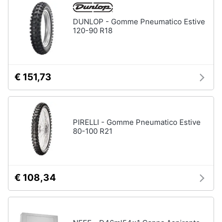
neonati
e
igiene
DUNLOP - Gomme Pneumatico Estive
Copertina
neonato
120-90 R18
Beauty
Vedi
tutti
Giocattoli
€ 151,73
Prima
Scarpe
infanzia
Sneakers
PIRELLI - Gomme Pneumatico Estive
Scarpe
80-100 R21
Fotografia
nike
Anfibi
Casalinghi
Ciabatte
€ 108,34
Vedi
Abbigliamento
tutti
Sport