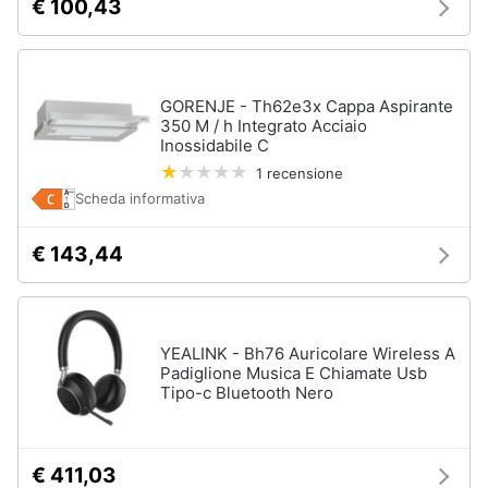
€ 100,43
GORENJE - Th62e3x Cappa Aspirante
350 M / h Integrato Acciaio
Inossidabile C
1 recensione
Scheda informativa
€ 143,44
YEALINK - Bh76 Auricolare Wireless A
Padiglione Musica E Chiamate Usb
Tipo-c Bluetooth Nero
€ 411,03