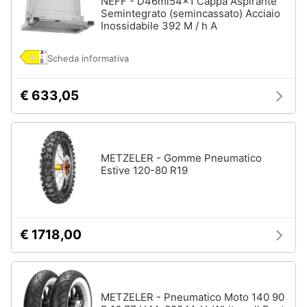
NEFF - D46ml54x1 Cappa Aspirante
Semintegrato (semincassato) Acciaio
Accessori
Inossidabile 392 M / h A
Animali
Sigaretta
elettronica
Scheda informativa
Motori
Borse
Occhiali
€ 633,05
da
Libri,
vista
cd
e
Occhiali
da
dvd
sole
METZELER - Gomme Pneumatico
Estive 120-80 R19
Vedi
Festività
tutti
e
ricorrenze
€ 1718,00
Promozioni
Vestiari
T-
shirt
Servizi
METZELER - Pneumatico Moto 140 90
Felpa