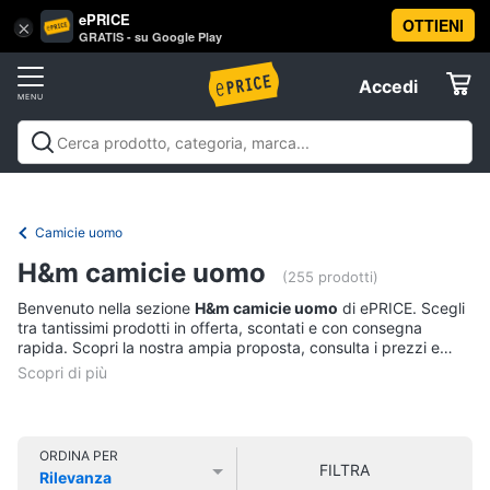
ePRICE
OTTIENI
Vai
×
Accedi
GRATIS - su Google Play
al
Registrati
menu
Accedi
Abbigliamento
Offerte
Donna
Abbigliamento
Donna
Uomo
Bambino
Scarpe
Accessori
Vest
Elettrodomestici
Intimo
donna
Camicie uomo
Top
Informatica
H&m camicie uomo
(255 prodotti)
Cappotto
donna
Benvenuto nella sezione
H&m camicie uomo
di ePRICE. Scegli
Telefonia
tra tantissimi prodotti in offerta, scontati e con consegna
Felpa
rapida. Scopri la nostra ampia proposta, consulta i prezzi e
donna
acquista comodamente online.
Tv
Vedi
e
tutti
Home
Cinema
ORDINA PER
FILTRA
Rilevanza