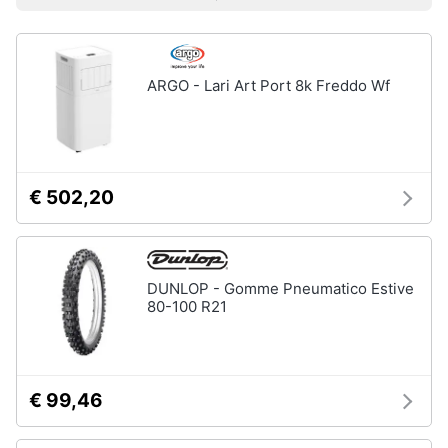
Prezzo più basso
Prezzo più alto
Valutazioni
Smart
Uomo
home
Felpa
uomo
ARGO - Lari Art Port 8k Freddo Wf
Videogiochi
Cravatta
Piumino
uomo
Audio
e
Giacca
musica
uomo
€ 502,20
Vedi
Clima
tutti
DUNLOP - Gomme Pneumatico Estive
Arredo
80-100 R21
Bambino
Brico
Scarpe
e
bambino
Giardinaggio
€ 99,46
Sandali
bambina
Salute
Vestiti