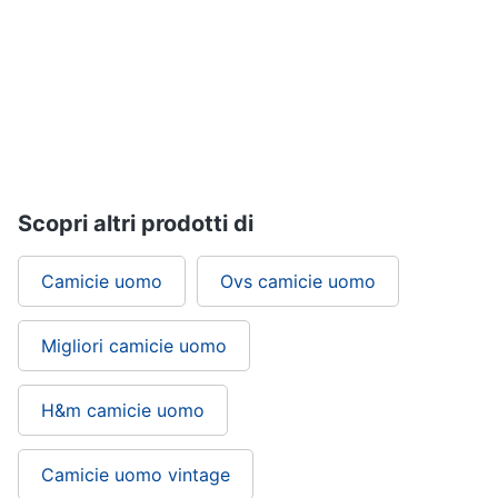
Gioielli
Anelli
Orecchini
Cavigliera
Collane
Scopri altri prodotti di
Vedi
tutti
Camicie uomo
Ovs camicie uomo
Migliori camicie uomo
H&m camicie uomo
Camicie uomo vintage