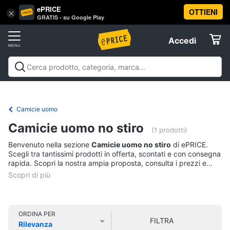
ePRICE
OTTIENI
Vai
×
Accedi
GRATIS - su Google Play
al
Registrati
menu
Accedi
Abbigliamento
Offerte
Donna
Abbigliamento
Donna
Uomo
Bambino
Scarpe
Accessori
Vest
Elettrodomestici
Intimo
donna
Camicie uomo
Top
Informatica
Camicie uomo no stiro
(1 prodotti)
Cappotto
donna
Benvenuto nella sezione
Camicie uomo no stiro
di ePRICE.
Telefonia
Scegli tra tantissimi prodotti in offerta, scontati e con consegna
Felpa
rapida. Scopri la nostra ampia proposta, consulta i prezzi e
donna
acquista comodamente online.
Tv
Vedi
e
tutti
Home
Cinema
ORDINA PER
FILTRA
Rilevanza