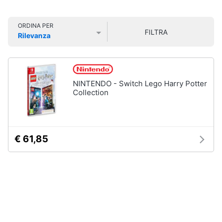
Smart
home
ORDINA PER
FILTRA
Rilevanza
Videogiochi
Prezzo più basso
Prezzo più alto
Valutazioni
Audio
e
NINTENDO - Switch Lego Harry Potter
musica
Collection
Clima
€ 61,85
Arredo
Brico
e
Giardinaggio
Salute