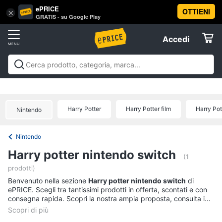
ePRICE
OTTIENI
Vai
×
Accedi
GRATIS - su Google Play
al
Registrati
menu
Accedi
Offerte
Offerte
Elettrodomestici
Harry Potter
Harry Potter film
Harry Pott
Nintendo
Informatica
Nintendo
Telefonia
Harry potter nintendo switch
(1
prodotti)
Tv
Benvenuto nella sezione
e
Harry potter nintendo switch
di
ePRICE. Scegli tra tantissimi prodotti in offerta, scontati e con
Home
consegna rapida. Scopri la nostra ampia proposta, consulta i
Cinema
prezzi e acquista comodamente online.