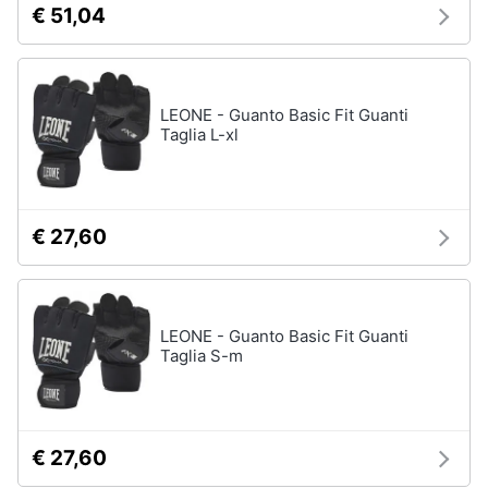
€ 51,04
Salvagente
e
igiene
Canoa
Vedi
Beauty
tutti
LEONE - Guanto Basic Fit Guanti
Taglia L-xl
Giocattoli
Sport
Prima
di
€ 27,60
squadra
infanzia
Scarpe
da
Fotografia
calcio
LEONE - Guanto Basic Fit Guanti
Pallone
Taglia S-m
da
Casalinghi
calcio
Palla
Abbigliamento
da
basket
€ 27,60
Sport
Palla