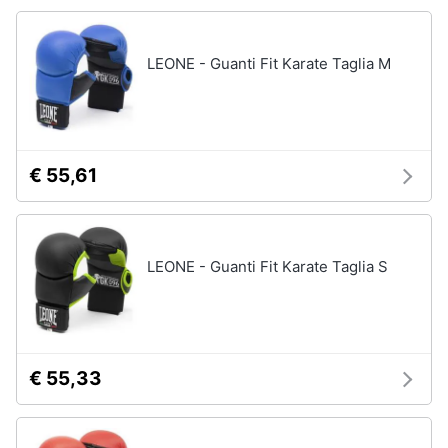
Vedi
Animali
tutti
LEONE - Guanti Fit Karate Taglia M
Motori
Fitness
e
Libri,
palestra
cd
€ 55,61
e
Tapis
roulant
dvd
Cronometro
Tapis
Festività
LEONE - Guanti Fit Karate Taglia S
roulant
e
elettrico
ricorrenze
Magnesio
supremo
Promozioni
€ 55,33
Vedi
tutti
Servizi