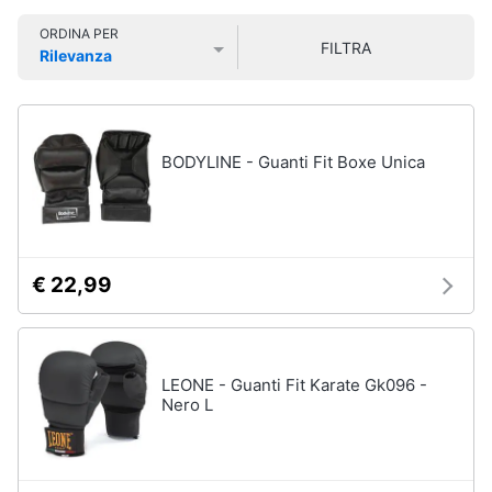
Smart
Sport
ORDINA PER
home
outdoor
FILTRA
Rilevanza
Mountain
Prezzo più basso
Prezzo più alto
Valutazioni
bike
Videogiochi
Bici
elettrica
Audio
BODYLINE - Guanti Fit Boxe Unica
Sci
e
musica
Borraccia
Vedi
Clima
tutti
€ 22,99
Arredo
Sport
acquatici
Brico
LEONE - Guanti Fit Karate Gk096 -
e
Nero L
Kayak
Giardinaggio
Canne
da
pesca
Salute