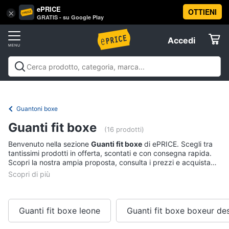
ePRICE
OTTIENI
Vai
×
Accedi
GRATIS - su Google Play
al
Registrati
menu
Accedi
Sport
Offerte
Abbigliamento
Sport
Abbigliamento sportivo
Sport outdoor
Sport
sportivo
Elettrodomestici
acquatici
Sport di squadra
Fitness e
T-
palestra
Campeggio
Offerte
Guantoni boxe
shirt
Informatica
Guanti fit boxe
Felpa
(16 prodotti)
Tuta
Benvenuto nella sezione
Guanti fit boxe
di ePRICE. Scegli tra
Telefonia
tantissimi prodotti in offerta, scontati e con consegna rapida.
Scarpe
Scopri la nostra ampia proposta, consulta i prezzi e acquista
nike
comodamente online.
Tv
Vedi
e
tutti
Home
Cinema
Guanti fit boxe leone
Guanti fit boxe boxeur de