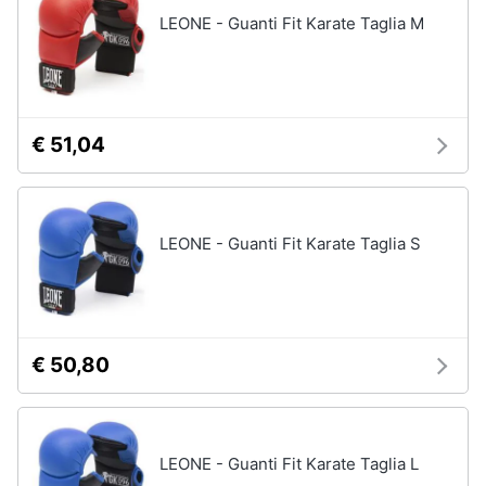
Assistenza
LEONE - Guanti Fit Karate Taglia M
clienti
Campeggio
Barbecue
Esci
Borraccia
Torcia
€ 51,04
Borraccia
termica
Vedi
LEONE - Guanti Fit Karate Taglia S
tutti
€ 50,80
LEONE - Guanti Fit Karate Taglia L