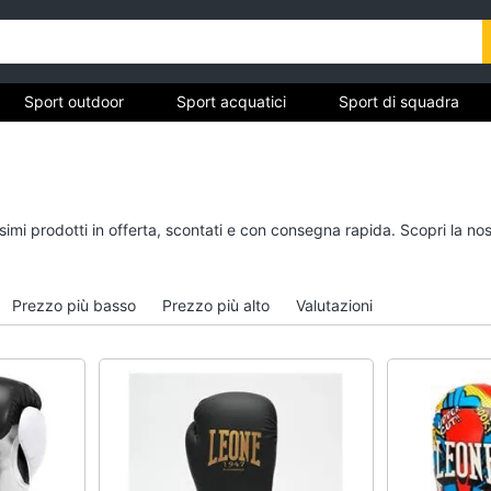
Sport outdoor
Sport acquatici
Sport di squadra
ivo
Sport outdoor
Sport acquatici
ssimi prodotti in offerta, scontati e con consegna rapida. Scopri la 
Mountain bike
Kayak
Bici elettrica
Canne da pesca
Prezzo più basso
Prezzo più alto
Valutazioni
Sci
Salvagente
Borraccia
Canoa
Vedi tutti
Vedi tutti
Campeggio