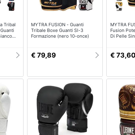
MYTRA FUSION - Guanti
MYTRA FUSION - My
 Guanti
Tribale Boxe Guanti Sl-3
Fusion Pote
Bianco
Formazione (nero 10-once)
Di Pelle Sin
Gold 16 Oz
€ 79,89
€ 73,6