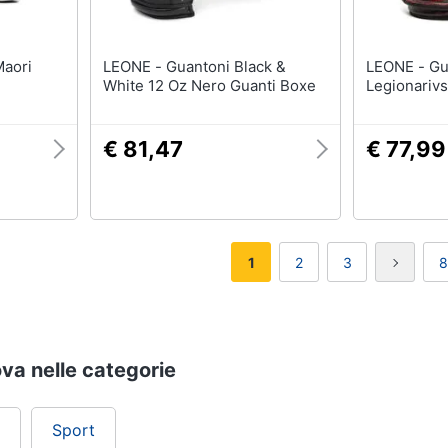
LEONE - Guantoni Black &
LEONE - Guanti Boxe
White 12 Oz Nero Guanti Boxe
Legionariv
€ 81,47
€ 77,99
1
2
3
8
ova nelle categorie
Sport