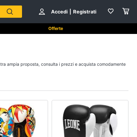
Accedi
|
Registrati
Offerte
Sport di squadra
nostra ampia proposta, consulta i prezzi e acquista comodamente
Scarpe da calcio
Pallone da calcio
Palla da basket
Palla
Vedi tutti