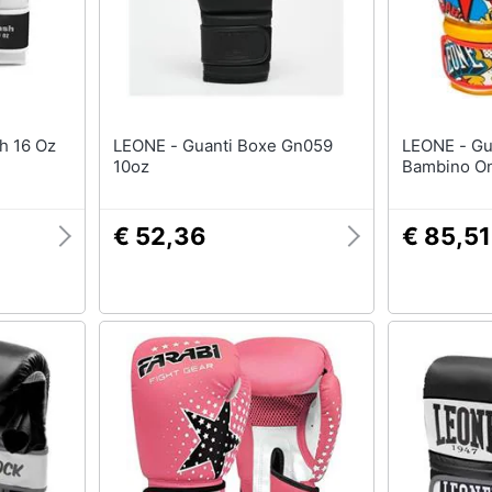
Barbecue
Borraccia
Torcia
Borraccia termica
Vedi tutti
LEONE - Guanti Boxe Gn059
LEONE - Guanti Boxe Hero
10oz
Bambino On
€ 52,36
€ 85,51