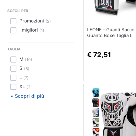
Sport
SCEGLI PER
Animali
Promozioni
(
2
)
Motori
LEONE - Guanti Sacco Shock
I migliori
(
1
)
Guanto Boxe Taglia L
Libri, cd e dvd
TAGLIA
€ 72,51
Festività e ricorrenze
M
(
10
)
S
Promozioni
(
8
)
L
(
7
)
XL
(
3
)
Scopri di più