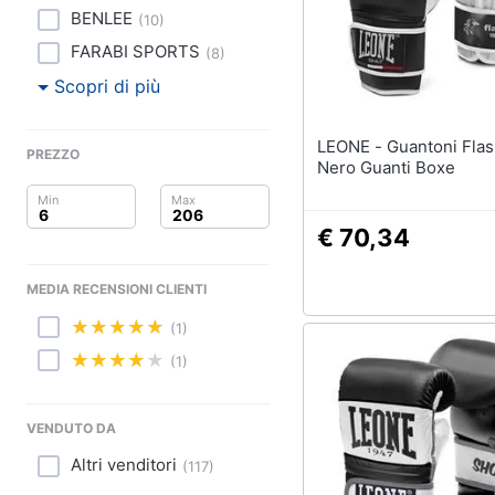
Clima
Tapis roulant
BENLEE
(
10
)
Cronometro
Arredo
FARABI SPORTS
(
8
)
Tapis roulant elettrico
Scopri di più
Magnesio supremo
Brico e Giardinaggio
Vedi tutti
LEONE - Guantoni Flash 16 Oz
Salute e igiene
PREZZO
Nero Guanti Boxe
Beauty
€ 70,34
Giocattoli
MEDIA RECENSIONI CLIENTI
Prima infanzia
(1)
Fotografia
(1)
Casalinghi
VENDUTO DA
Abbigliamento
Altri venditori
(
117
)