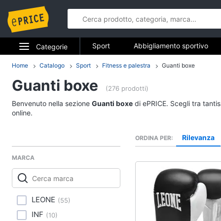
Sport
Abbigliamento sportivo
Categorie
Fitness e palestra
Campeggio
Elettrodomestici
Home
Catalogo
Sport
Fitness e palestra
Guanti boxe
Sport
Guanti boxe
Informatica
(276 prodotti)
Abbigliamento sport
Benvenuto nella sezione
Guanti boxe
di ePRICE. Scegli tra tanti
Telefonia
T-shirt
online.
Felpa
Tv e Home Cinema
Rilevanza
ORDINA PER
Tuta
Smart home
Scarpe nike
MARCA
Vedi tutti
Videogiochi
Audio e musica
LEONE
(
55
)
Fitness e palestra
INF
(
10
)