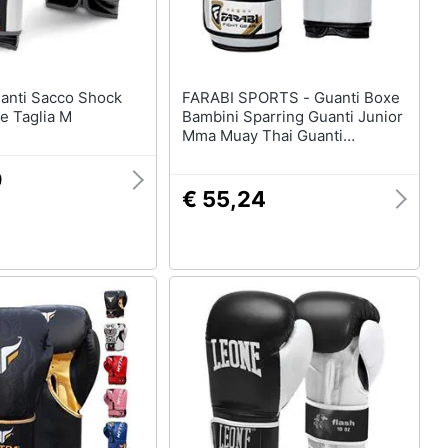
FARABI SPORTS - Guanti Boxe
e Taglia M
Bambini Sparring Guanti Junior
Mma Muay Thai Guanti
Kickboxing Sacchetto Di
Perforazione Guanti Di
9
Formazione (4 Oz)
€ 55,24