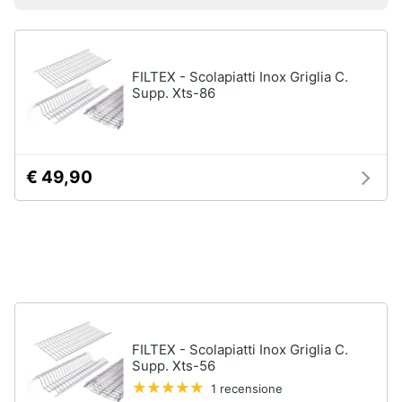
Vedi
Prezzo più basso
Prezzo più alto
Valutazioni
Smart
tutti
home
FILTEX - Scolapiatti Inox Griglia C.
Videogiochi
Tutto
Supp. Xts-86
in
ordine
Audio
e
Cestino
musica
Portabiancheria
€ 49,90
Scolapiatti
Clima
Pattumiera
differenziata
Arredo
Vedi
tutti
Brico
e
Giardinaggio
FILTEX - Scolapiatti Inox Griglia C.
Supp. Xts-56
Pulire
lavare
1 recensione
Salute
e