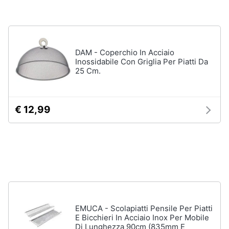
Vedi
Animali
tutti
Motori
DAM - Coperchio In Acciaio
Inossidabile Con Griglia Per Piatti Da
In
25 Cm.
bagno
Libri,
cd
Portabiancheria
e
Porta
dvd
€ 12,99
asciugamani
Asciugamani
Festività
Asciugamani
e
elettrici
ricorrenze
Vedi
tutti
Promozioni
EMUCA - Scolapiatti Pensile Per Piatti
Servizi
E Bicchieri In Acciaio Inox Per Mobile
Di Lunghezza 90cm (835mm E