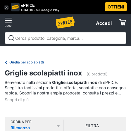
ePRICE
OTTIENI
Vai
×
Accedi
GRATIS - su Google Play
al
Registrati
menu
Accedi
Casalinghi
Offerte
In
Casalinghi
In cucina
Tutto in ordine
Pulire lavare e
cucina
Elettrodomestici
stirare
A tavola
In bagno
Offerte
Friggitrice
Griglia per scolapiatti
ad
Informatica
aria
Griglie scolapiatti inox
(6 prodotti)
Bilancia
Benvenuto nella sezione
Griglie scolapiatti inox
di ePRICE.
da
Telefonia
Scegli tra tantissimi prodotti in offerta, scontati e con consegna
cucina
rapida. Scopri la nostra ampia proposta, consulta i prezzi e
Pentola
acquista comodamente online.
Tv
a
pressione
e
Home
Montalatte
Cinema
elettrico
ORDINA PER
FILTRA
Rilevanza