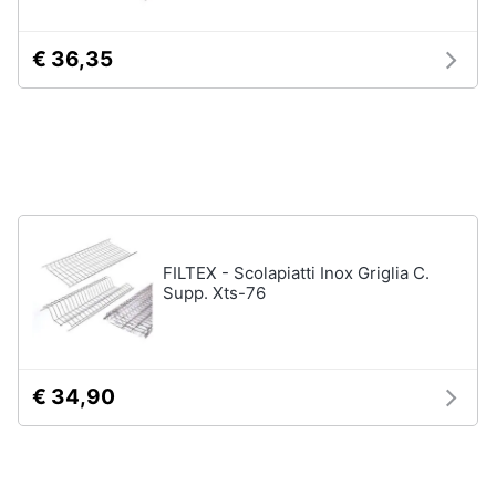
stirare
e
igiene
Scopa
€ 36,35
Vaporella
Beauty
Ferri
da
stiro
Giocattoli
Stendibiancheria
Prima
Vedi
tutti
infanzia
FILTEX - Scolapiatti Inox Griglia C.
Supp. Xts-76
Fotografia
A
tavola
Casalinghi
Posate
€ 34,90
Coltelli
Abbigliamento
Piatti
Sport
Bicchieri