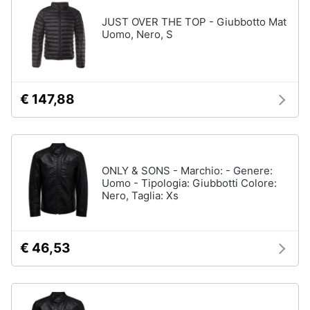
Assistenza
Tuta
JUST OVER THE TOP - Giubbotto Mat
clienti
Uomo, Nero, S
Pantaloni
Esci
Vedi
tutti
€ 147,88
Orologi
Apple
Watch
ONLY & SONS - Marchio: - Genere:
Uomo - Tipologia: Giubbotti Colore:
Smartwatch
Nero, Taglia: Xs
Orologi
uomo
Orologi
€ 46,53
donna
Vedi
tutti