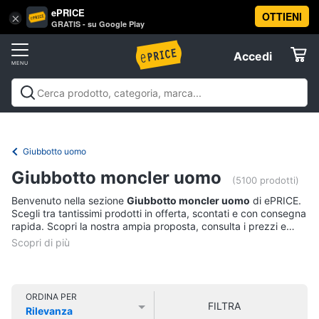
ePRICE
OTTIENI
Vai
×
Accedi
GRATIS - su Google Play
al
Registrati
menu
Accedi
Abbigliamento
Offerte
Donna
Abbigliamento
Donna
Uomo
Bambino
Scarpe
Accessori
Vest
Elettrodomestici
Intimo
donna
Giubbotto uomo
Top
Informatica
Giubbotto moncler uomo
(5100 prodotti)
Cappotto
donna
Benvenuto nella sezione
Giubbotto moncler uomo
di ePRICE.
Telefonia
Scegli tra tantissimi prodotti in offerta, scontati e con consegna
Felpa
rapida. Scopri la nostra ampia proposta, consulta i prezzi e
donna
acquista comodamente online.
Tv
Vedi
e
tutti
Home
Cinema
ORDINA PER
FILTRA
Rilevanza