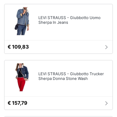
neonati
e
igiene
Copertina
neonato
LEVI STRAUSS - Giubbotto Uomo
Sherpa In Jeans
Beauty
Vedi
tutti
Giocattoli
€ 109,83
Prima
Scarpe
infanzia
Sneakers
Scarpe
Fotografia
nike
LEVI STRAUSS - Giubbotto Trucker
Sherpa Donna Stone Wash
Anfibi
Casalinghi
Ciabatte
Vedi
Abbigliamento
tutti
€ 157,79
Sport