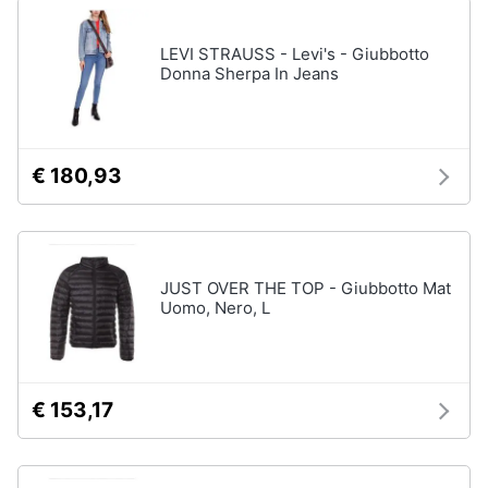
Accessori
Animali
LEVI STRAUSS - Levi's - Giubbotto
Sigaretta
Donna Sherpa In Jeans
elettronica
Motori
Borse
Occhiali
da
Libri,
€ 180,93
vista
cd
e
Occhiali
da
dvd
sole
JUST OVER THE TOP - Giubbotto Mat
Vedi
Festività
Uomo, Nero, L
tutti
e
ricorrenze
Promozioni
Vestiari
€ 153,17
T-
shirt
Servizi
Felpa