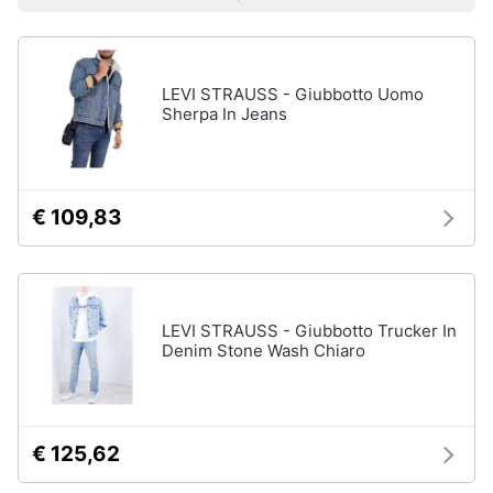
Prezzo più basso
Prezzo più alto
Valutazioni
Smart
Uomo
home
Felpa
uomo
LEVI STRAUSS - Giubbotto Uomo
Videogiochi
Cravatta
Sherpa In Jeans
Piumino
uomo
Audio
e
Giacca
musica
uomo
€ 109,83
Vedi
Clima
tutti
Arredo
LEVI STRAUSS - Giubbotto Trucker In
Denim Stone Wash Chiaro
Bambino
Brico
Scarpe
e
bambino
Giardinaggio
Sandali
€ 125,62
bambina
Salute
Vestiti