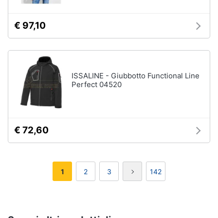
€ 97,10
ISSALINE - Giubbotto Functional Line
Perfect 04520
€ 72,60
1
2
3
142