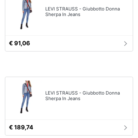
Accessori
LEVI STRAUSS - Giubbotto Donna
Animali
Sherpa In Jeans
Sigaretta
elettronica
Motori
Borse
Occhiali
€ 91,06
da
Libri,
vista
cd
e
Occhiali
da
dvd
sole
Vedi
Festività
tutti
e
LEVI STRAUSS - Giubbotto Donna
ricorrenze
Sherpa In Jeans
Promozioni
Vestiari
T-
€ 189,74
shirt
Servizi
Felpa