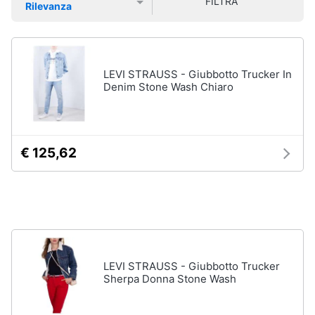
FILTRA
Rilevanza
Smart
Uomo
Prezzo più basso
Prezzo più alto
Valutazioni
home
Felpa
uomo
Videogiochi
Cravatta
LEVI STRAUSS - Giubbotto Trucker In
Piumino
Denim Stone Wash Chiaro
uomo
Audio
e
Giacca
musica
uomo
€ 125,62
Vedi
Clima
tutti
Arredo
Bambino
Brico
Scarpe
e
bambino
LEVI STRAUSS - Giubbotto Trucker
Giardinaggio
Sherpa Donna Stone Wash
Sandali
bambina
Salute
Vestiti