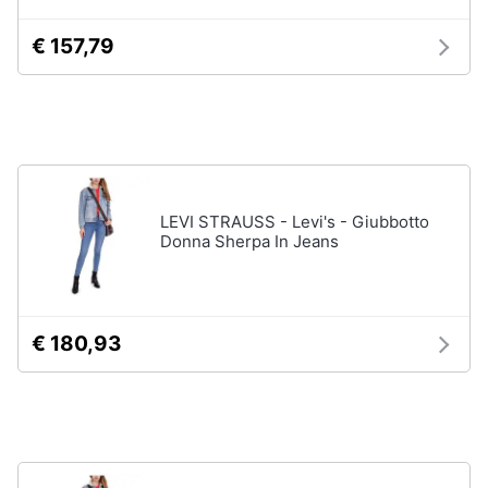
neonati
e
igiene
€ 157,79
Copertina
neonato
Beauty
Vedi
tutti
Giocattoli
Prima
Scarpe
LEVI STRAUSS - Levi's - Giubbotto
infanzia
Donna Sherpa In Jeans
Sneakers
Scarpe
Fotografia
nike
Anfibi
€ 180,93
Casalinghi
Ciabatte
Vedi
Abbigliamento
tutti
Sport