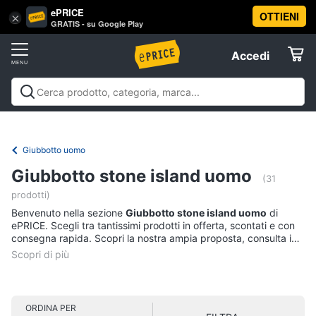
ePRICE
OTTIENI
Vai
×
Accedi
GRATIS - su Google Play
al
Registrati
menu
Accedi
Abbigliamento
Offerte
Donna
Abbigliamento
Donna
Uomo
Bambino
Scarpe
Accessori
Vest
Elettrodomestici
Intimo
donna
Giubbotto uomo
Top
Informatica
Giubbotto stone island uomo
(31
Cappotto
prodotti)
donna
Telefonia
Benvenuto nella sezione
Giubbotto stone island uomo
di
Felpa
ePRICE. Scegli tra tantissimi prodotti in offerta, scontati e con
donna
consegna rapida. Scopri la nostra ampia proposta, consulta i
Tv
prezzi e acquista comodamente online.
Vedi
e
tutti
Home
Cinema
ORDINA PER