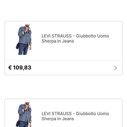
Assistenza
Tuta
clienti
Pantaloni
Esci
Vedi
tutti
LEVI STRAUSS - Giubbotto Uomo
Sherpa In Jeans
Orologi
Apple
€ 109,83
Watch
Smartwatch
Orologi
uomo
Orologi
donna
Vedi
LEVI STRAUSS - Giubbotto Uomo
tutti
Sherpa In Jeans