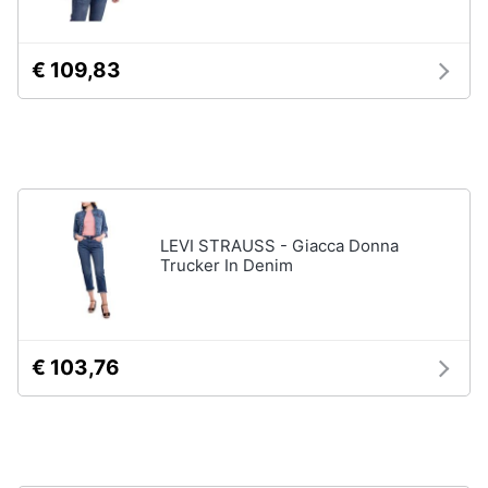
Gioielli
€ 109,83
Anelli
Orecchini
Cavigliera
Collane
Vedi
tutti
LEVI STRAUSS - Giacca Donna
Trucker In Denim
€ 103,76