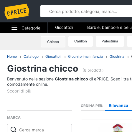
Giocattoli
Barbie, bambole e pel
Categorie
Veicoli, cavalcabili e radiocomandati
Elettrodomestici
Carillon
Palestrina
Chicco
Giocattoli
Giochi di società e da tavolo
Gioc
Informatica
Home
Catalogo
Giocattoli
Giochi prima infanzia
Giostrina
Giochi di imitazione e armi giocattolo
Barbie, bambole e p
Giostrina chicco
Telefonia
Barbie
(8 prodotti)
Principesse Disney
Benvenuto nella sezione
Tv e Home Cinema
Giostrina chicco
di ePRICE. Scegli tra t
Bambola
comodamente online.
Smart home
Bambole Reborn
Vedi tutti
Videogiochi
Rilevanza
ORDINA PER
MARCA
Audio e musica
Giochi da giardino e