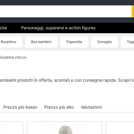
uche
Personaggi, supereroi e action figures
Mattoncini e costruzioni
Giochi da giardino e da spiaggia
Burattino
Box bambini
Paperella
Sonaglio
Tap
hi educativi e creativi
Giochi prima infanzia
Giostrina chicco
eluche
Mobilità e sport
Personaggi, supereroi e
Veicoli, cavalcabili e
action figures
radiocomandati
Thanos
Drone
antissimi prodotti in offerta, scontati e con consegna rapida. Scopri 
Peppa Pig
Macchinine
Harry Potter
Robot giocattolo
Spider-Man
Modellini
Prezzo più basso
Prezzo più alto
Valutazioni
Vedi tutti
Vedi tutti
 da
Giochi di società e da tavolo
Giochi educativi e cr