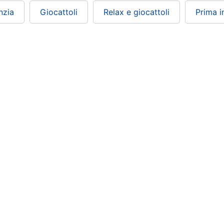
nzia
Giocattoli
Relax e giocattoli
Prima i
ePRICE ti serve
Black friday
Sezione Aiuto
Promozioni
Consegne e limitazioni
Sconti alla rovescia
Pagamenti e fattura
Ricondizionati
Diritto di recesso
Gli imperdibili
Assistenza Clienti