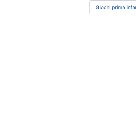
Giochi prima infa
Chi siamo
ePRICE per le aziende
Vendi sul marketplace
Lavora con noi
Newsletter