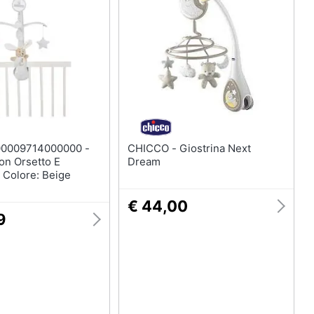
Bambola
Carillon
Peluche
Palestrina
Vedi tutti
CHICCO - Giostrina Next
on Orsetto E
Dream
, Colore: Beige
€ 44,00
9