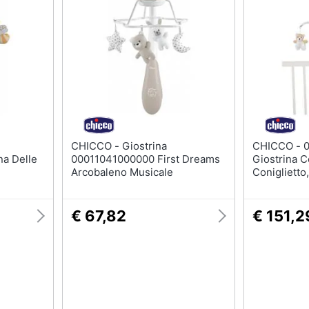
Giochi per Natale
Puzzle
Scacchi
Mappamondo
Bowling
Geomag
Carte pokemon
Mattoncini
Vedi tutti
Vedi tutti
CHICCO - Giostrina
CHICCO - 00009714000000 -
e armi
Mobilità e sport
a Delle
00011041000000 First Dreams
Giostrina C
Arcobaleno Musicale
Coniglietto
Monopattino elettrico
Bici elettrica
€ 67,82
€ 151,2
Skateboard
Bicicletta
Vedi tutti