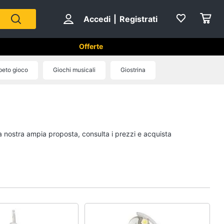
Accedi
|
Registrati
Offerte
peto gioco
Giochi musicali
Giostrina
Mattoncini e costruzioni
Lego
Geomag
la nostra ampia proposta, consulta i prezzi e acquista
Mattoncini
Chiodini gioco
Vedi tutti
eativi
Giochi prima infanzia