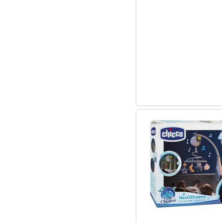
Sport
Animali
Motori
Libri, cd e dvd
Festività e ricorrenze
Promozioni